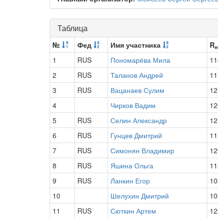
Таблица
№
Фед
Имя участника
R
н
1
RUS
Пономарёва Мила
11
2
RUS
Таланов Андрей
11
3
RUS
Вацанаев Сулим
12
4
Чирков Вадим
12
5
RUS
Селин Александр
12
6
RUS
Гунцев Дмитрий
11
7
RUS
Симонян Владимир
12
8
RUS
Яшина Ольга
11
9
RUS
Ланкин Егор
10
10
Шелухин Дмитрий
10
11
RUS
Сюткин Артем
12