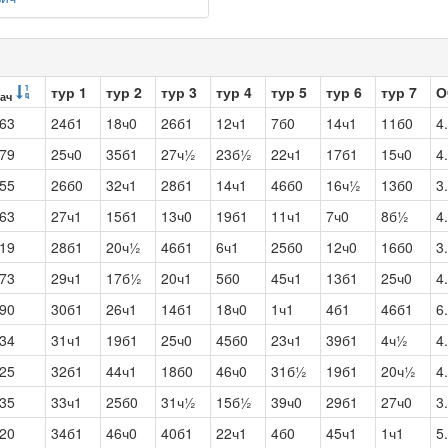
тур 1
тур 2
тур 3
тур 4
тур 5
тур 6
тур 7
О
ач
63
24б1
18ч0
26б1
12ч1
7б0
14ч1
11б0
4
79
25ч0
35б1
27ч½
23б½
22ч1
17б1
15ч0
4
55
26б0
32ч1
28б1
14ч1
46б0
16ч½
13б0
3
63
27ч1
15б1
13ч0
19б1
11ч1
7ч0
8б½
4
19
28б1
20ч½
46б1
6ч1
25б0
12ч0
16б0
3
73
29ч1
17б½
20ч1
5б0
45ч1
13б1
25ч0
4
90
30б1
26ч1
14б1
18ч0
1ч1
4б1
46б1
6
34
31ч1
19б1
25ч0
45б0
23ч1
39б1
4ч½
4
25
32б1
44ч1
18б0
46ч0
31б½
19б1
20ч½
4
35
33ч1
25б0
31ч½
15б½
39ч0
29б1
27ч0
3
20
34б1
46ч0
40б1
22ч1
4б0
45ч1
1ч1
5