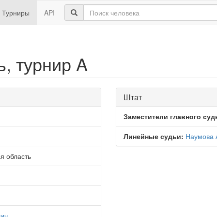
Турниры
API
, турнир A
Штат
Заместители главного суд
Линейные судьи:
Наумова 
я область
вич