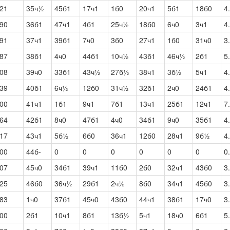
21
35ч½
45б1
17ч1
1б0
20ч1
5б1
18б0
4
90
36б1
47ч1
4б1
25ч½
18б0
6ч0
3ч1
4
91
37ч1
39б1
7ч0
3б0
27ч1
1б0
31ч0
3
87
38б1
4ч0
44б1
10ч½
43б1
46ч½
2б1
5
08
39ч0
33б1
43ч½
27б½
38ч1
3б½
5ч1
4
39
40б1
6ч½
12б0
31ч½
32б1
2ч0
24б1
4
00
41ч1
1б1
9ч1
7б1
13ч1
25б1
12ч1
7
64
42б1
8ч0
47б1
4ч0
34б1
9ч0
35б1
4
17
43ч1
5б½
6б0
36ч1
12б0
28ч1
9б½
4
00
44б-
0
0
0
0
0
0
0
07
45ч0
34б1
39ч1
11б0
2б0
32ч1
43б0
3
25
46б0
36ч½
29б1
2ч½
8б0
34ч1
45б0
3
83
1ч0
37б1
45ч0
43б0
44ч1
38б1
17ч0
3
00
2б1
10ч1
8б1
13б½
5ч1
18ч0
6б1
5