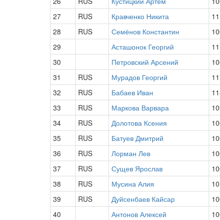
26
RUS
Кустицкий Артём
10
27
RUS
Кравченко Никита
11
28
RUS
Семёнов Константин
10
29
Асташонок Георгий
11
30
Петровский Арсений
10
31
RUS
Мурадов Георгий
11
32
RUS
Бабаев Иван
11
33
RUS
Маркова Варвара
10
34
RUS
Долотова Ксения
10
35
RUS
Батуев Дмитрий
10
36
RUS
Лорман Лев
10
37
RUS
Сущев Ярослав
10
38
RUS
Мусина Алия
10
39
RUS
Дуйсенбаев Кайсар
10
40
Антонов Алексей
10