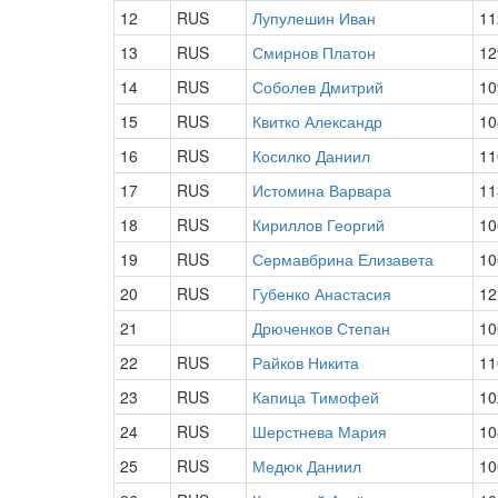
12
RUS
Лупулешин Иван
11
13
RUS
Смирнов Платон
12
14
RUS
Соболев Дмитрий
10
15
RUS
Квитко Александр
10
16
RUS
Косилко Даниил
11
17
RUS
Истомина Варвара
11
18
RUS
Кириллов Георгий
10
19
RUS
Сермавбрина Елизавета
10
20
RUS
Губенко Анастасия
12
21
Дрюченков Степан
10
22
RUS
Райков Никита
11
23
RUS
Капица Тимофей
10
24
RUS
Шерстнева Мария
10
25
RUS
Медюк Даниил
10