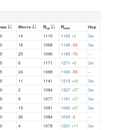
чки
Место
R
R
Нор
ср
нов
.0
14
1115
1165
+2
3ю
.0
16
1068
1146
-33
3ю
.5
25
1096
1185
-70
--
.5
6
1171
1271
+8
2ю
.5
24
1088
1160
-59
--
.5
11
1141
1215
+42
3ю
.0
2
1084
1327
+37
3ю
.5
9
1077
1161
+27
3ю
.0
15
1091
1092
+67
3ю
.0
26
1084
1033
-2
--
.0
4
1078
1231
+11
3ю