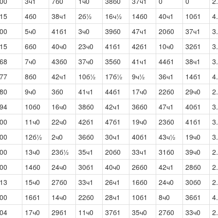
00
3ч1
7б0
1ч0
38б0
37ч1
0
0
2
15
4б0
38ч1
2б½
16ч½
14б0
40ч1
10б1
4
00
5ч0
41б1
3ч0
39б0
47ч1
20б0
37ч1
3
15
6б0
40ч0
23ч0
41б1
42б1
10ч0
32б1
3
68
7ч0
43б0
37ч0
35б0
41ч1
44б1
38ч1
3
77
8б0
42ч1
10б½
17б½
9ч½
36ч1
14б1
4
80
9ч0
3б0
41ч1
44б1
17ч0
22б0
29ч0
2
94
10б0
16ч0
38б0
42ч1
36б0
47ч1
40б1
3
00
11ч0
22ч0
42б1
47б1
19ч0
23б0
41б1
3
00
12б½
2ч0
36б0
30ч1
40б1
43ч½
19ч0
3
00
13ч0
23б½
35ч1
20б0
33ч1
31б0
39ч0
2
00
14б0
24ч0
30б1
40ч0
26б0
42ч1
28б0
2
13
15ч0
27б0
33ч1
26ч1
16б0
24ч0
30б0
2
00
16б1
14ч0
22б0
28ч1
10б1
8ч0
36б1
4
04
17ч0
29б1
11ч0
37б1
35ч0
27б0
33ч0
2