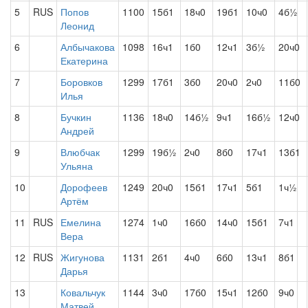
5
RUS
Попов
1100
15б1
18ч0
19б1
10ч0
4б½
Леонид
6
Албычакова
1098
16ч1
1б0
12ч1
3б½
20ч0
Екатерина
7
Боровков
1299
17б1
3б0
20ч0
2ч0
11б0
Илья
8
Бучкин
1136
18ч0
14б½
9ч1
16б½
12ч0
Андрей
9
Влюбчак
1299
19б½
2ч0
8б0
17ч1
13б1
Ульяна
10
Дорофеев
1249
20ч0
15б1
17ч1
5б1
1ч½
Артём
11
RUS
Емелина
1274
1ч0
16б0
14ч0
15б1
7ч1
Вера
12
RUS
Жигунова
1131
2б1
4ч0
6б0
13ч1
8б1
Дарья
13
Ковальчук
1144
3ч0
17б0
15ч1
12б0
9ч0
Матвей