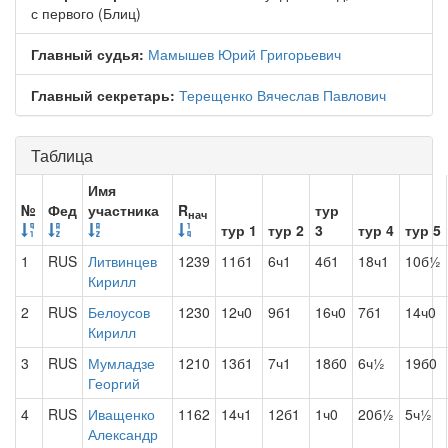
с первого (Блиц)
Главный судья:
Мамышев Юрий Григорьевич
Главный секретарь:
Терещенко Вячеслав Павлович
Таблица
Имя
№
Фед
участника
R
тур
нач
тур 1
тур 2
3
тур 4
тур 5
1
RUS
Литвинцев
1239
11б1
6ч1
4б1
18ч1
10б½
Кирилл
2
RUS
Белоусов
1230
12ч0
9б1
16ч0
7б1
14ч0
Кирилл
3
RUS
Мумладзе
1210
13б1
7ч1
18б0
6ч½
19б0
Георгий
4
RUS
Иващенко
1162
14ч1
12б1
1ч0
20б½
5ч½
Александр