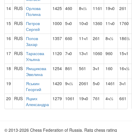
14
RUS
Орлова
1425
4б0
8ч½
11б1
19ч0
2б1
Полина
15
RUS
Петров
1000
5ч0
10ч0
13б0
11ч0
17б0
Сергей
16
RUS
Попов
1357
6б0
11ч1
2б1
8ч½
18б½
Захар
17
RUS
Тарасова
1120
7ч0
13ч1
10б0
9б0
15ч1
Ульяна
18
RUS
Ямщикова
1254
8б1
5б1
3ч1
1б0
16ч½
Эвелина
19
Яськин
1420
9ч½
20б1
5ч0
14б1
3ч1
Георгий
20
RUS
Яцких
1279
10б1
19ч0
7б1
4ч½
6б1
Александра
© 2013-2026 Chess Federation of Russia. Ratg chess rating