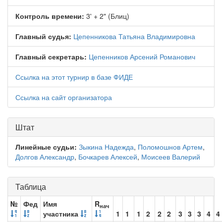
Контроль времени:
3' + 2" (Блиц)
Главный судья:
Цепенникова Татьяна Владимировна
Главный секретарь:
Цепенников Арсений Романович
Ссылка на этот турнир в базе ФИДЕ
Ссылка на сайт организатора
Штат
Линейные судьи:
Зыкина Надежда
,
Поломошнов Артем
,
Долгов Александр
,
Бочкарев Алексей
,
Моисеев Валерий
Таблица
№
Фед
Имя
R
нач
участника
1
1
1
2
2
2
3
3
3
4
4