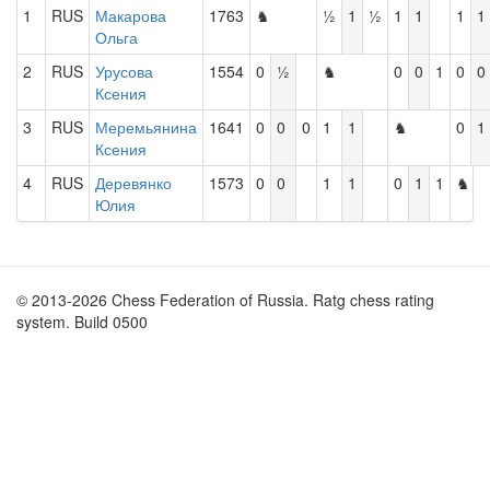
1
RUS
Макарова
1763
♞
½
1
½
1
1
1
1
Ольга
2
RUS
Урусова
1554
0
½
♞
0
0
1
0
0
Ксения
3
RUS
Меремьянина
1641
0
0
0
1
1
♞
0
1
Ксения
4
RUS
Деревянко
1573
0
0
1
1
0
1
1
♞
Юлия
© 2013-2026 Chess Federation of Russia. Ratg chess rating
system. Build 0500