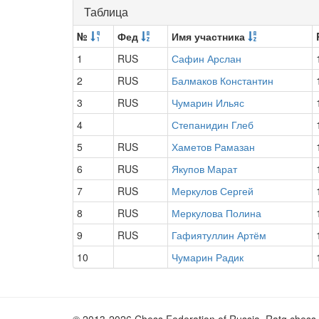
Таблица
№
Фед
Имя участника
1
RUS
Сафин Арслан
2
RUS
Балмаков Константин
3
RUS
Чумарин Ильяс
4
Степанидин Глеб
5
RUS
Хаметов Рамазан
6
RUS
Якупов Марат
7
RUS
Меркулов Сергей
8
RUS
Меркулова Полина
9
RUS
Гафиятуллин Артём
10
Чумарин Радик