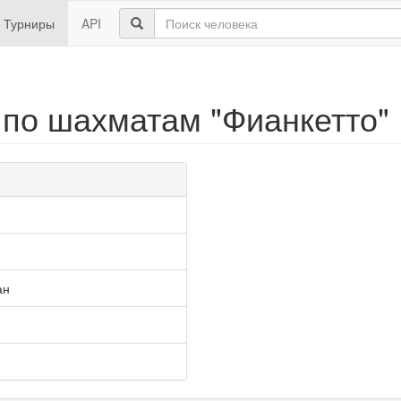
Турниры
API
 по шахматам "Фианкетто"
ан