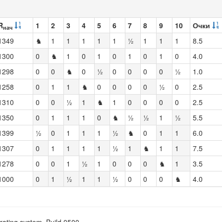
R
1
2
3
4
5
6
7
8
9
10
Очки
нач
1349
♞
1
1
1
1
1
½
1
1
1
8.5
1300
0
♞
1
0
1
0
1
0
1
0
4.0
1298
0
0
♞
0
½
0
0
0
0
½
1.0
1258
0
1
1
♞
0
0
0
0
½
0
2.5
1310
0
0
½
1
♞
1
0
0
0
0
2.5
1350
0
1
1
1
0
♞
½
½
1
½
5.5
1399
½
0
1
1
1
½
♞
0
1
1
6.0
1307
0
1
1
1
1
½
1
♞
1
1
7.5
1278
0
0
1
½
1
0
0
0
♞
1
3.5
1000
0
1
½
1
1
½
0
0
0
♞
4.0