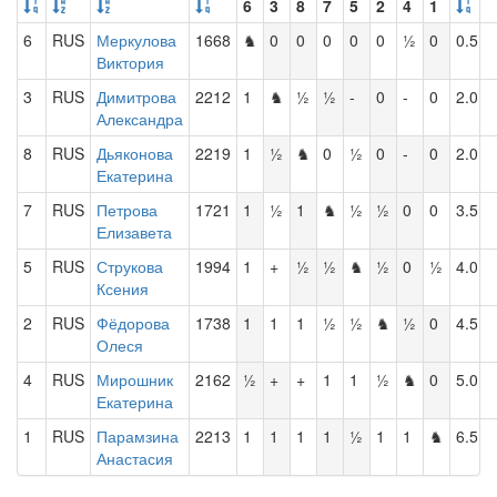
6
3
8
7
5
2
4
1
6
RUS
Меркулова
1668
♞
0
0
0
0
0
½
0
0.5
Виктория
3
RUS
Димитрова
2212
1
♞
½
½
-
0
-
0
2.0
Александра
8
RUS
Дьяконова
2219
1
½
♞
0
½
0
-
0
2.0
Екатерина
7
RUS
Петрова
1721
1
½
1
♞
½
½
0
0
3.5
Елизавета
5
RUS
Струкова
1994
1
+
½
½
♞
½
0
½
4.0
Ксения
2
RUS
Фёдорова
1738
1
1
1
½
½
♞
½
0
4.5
Олеся
4
RUS
Мирошник
2162
½
+
+
1
1
½
♞
0
5.0
Екатерина
1
RUS
Парамзина
2213
1
1
1
1
½
1
1
♞
6.5
Анастасия