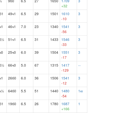
½
9б0
6.5
27
1650
1709
3
+32
б1
49ч1
6.5
29
1501
1610
3
-10
ч1
46ч1
7.0
23
1340
1541
3
-56
б½
51ч1
6.5
31
1433
1546
3
-33
ч0
25ч0
6.0
39
1504
1551
3
-17
б½
66ч0
5.0
67
1315
1417
--
-129
ч1
26б0
6.0
36
1506
1541
3
-12
ч½
64б0
5.5
51
1440
1480
1ю
-54
б1
19б0
6.5
26
1780
1687
1
+166