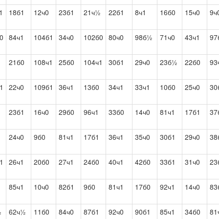
1
18б1
12ч0
23б1
21ч½
22б1
8ч1
16б0
15ч0
9ч
0
84ч1
104б1
34ч0
102б0
80ч0
98б½
71ч0
43ч1
97
21б0
108ч1
25б0
104ч1
30б1
29ч0
23б½
22б0
93
1
22ч0
109б1
36ч1
13б0
34ч1
33ч1
10б0
25ч0
30
23б1
16ч0
29б0
96ч1
33б0
14ч0
81ч1
17б1
37
24ч0
9б0
81ч1
17б1
36ч1
35ч0
30б1
29ч0
38
1
26ч1
20б0
27ч1
24б0
40ч1
42б0
33б1
31ч0
23
85ч1
10ч0
82б1
9б0
81ч1
17б0
92ч1
14ч0
83
½
62ч½
11б0
84ч0
87б1
92ч0
90б1
85ч1
34б0
81