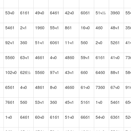
53ч0
61б1
49ч0
64б1
42ч0
60б1
51ч½
39б0
55
54б1
2ч1
19б0
55ч1
8б1
16ч0
4б0
48ч1
35
92ч1
3б0
51ч1
60б1
11ч1
5б0
2ч0
52б1
41
55б0
63ч1
46б1
4ч0
48б0
59ч1
61б1
41ч0
73
102ч0
62б½
55б0
97ч1
43ч1
6б0
64б0
88ч1
58
65б1
4ч0
48б1
8ч0
46б0
61ч0
73б0
67ч0
91
76б1
5б0
53ч1
3б0
45ч1
51б1
1ч0
54б1
65
1ч0
64б1
60ч0
61б1
51ч0
66б1
54ч0
63б1
52