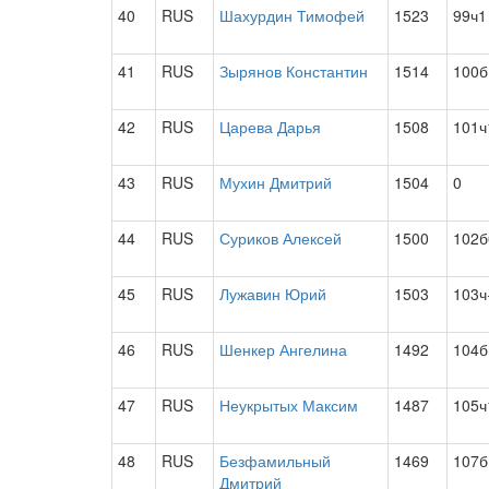
40
RUS
Шахурдин Тимофей
1523
99ч1
41
RUS
Зырянов Константин
1514
100б
42
RUS
Царева Дарья
1508
101ч
43
RUS
Мухин Дмитрий
1504
0
44
RUS
Суриков Алексей
1500
102б
45
RUS
Лужавин Юрий
1503
103ч
46
RUS
Шенкер Ангелина
1492
104б
47
RUS
Неукрытых Максим
1487
105ч
48
RUS
Безфамильный
1469
107б
Дмитрий