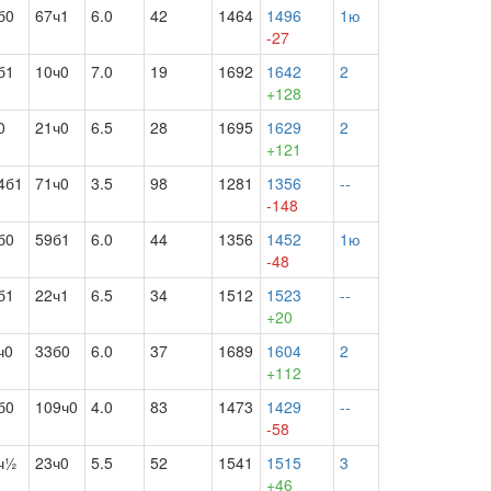
б0
67ч1
6.0
42
1464
1496
1ю
-27
б1
10ч0
7.0
19
1692
1642
2
+128
0
21ч0
6.5
28
1695
1629
2
+121
4б1
71ч0
3.5
98
1281
1356
--
-148
б0
59б1
6.0
44
1356
1452
1ю
-48
б1
22ч1
6.5
34
1512
1523
--
+20
ч0
33б0
6.0
37
1689
1604
2
+112
б0
109ч0
4.0
83
1473
1429
--
-58
ч½
23ч0
5.5
52
1541
1515
3
+46