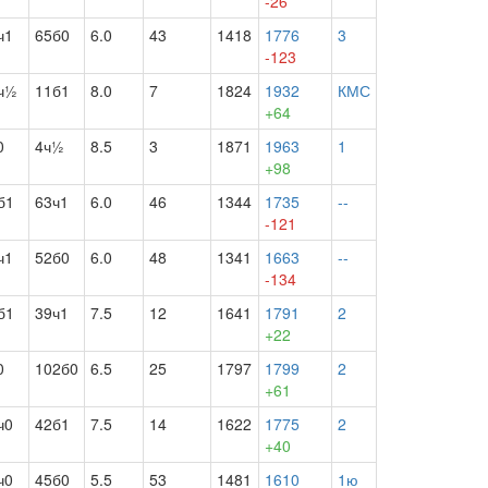
-26
ч1
65б0
6.0
43
1418
1776
3
-123
ч½
11б1
8.0
7
1824
1932
КМС
+64
0
4ч½
8.5
3
1871
1963
1
+98
б1
63ч1
6.0
46
1344
1735
--
-121
ч1
52б0
6.0
48
1341
1663
--
-134
б1
39ч1
7.5
12
1641
1791
2
+22
0
102б0
6.5
25
1797
1799
2
+61
ч0
42б1
7.5
14
1622
1775
2
+40
ч0
45б0
5.5
53
1481
1610
1ю