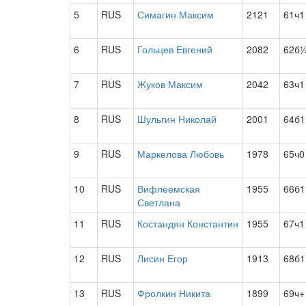
5
RUS
Симагин Максим
2121
61ч1
6
RUS
Гольцев Евгений
2082
62б
7
RUS
Жуков Максим
2042
63ч1
8
RUS
Шульгин Николай
2001
64б1
9
RUS
Маркелова Любовь
1978
65ч0
10
RUS
Вифлеемская
1955
66б1
Светлана
11
RUS
Костандян Константин
1955
67ч1
12
RUS
Лисин Егор
1913
68б1
13
RUS
Фролкин Никита
1899
69ч+