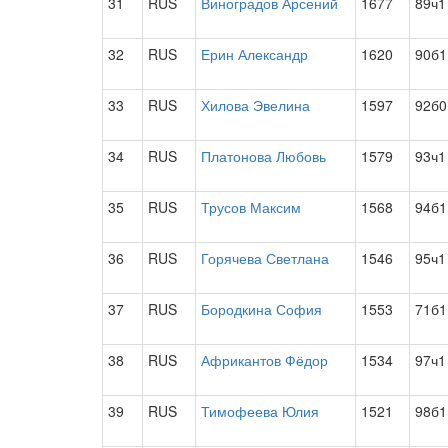
31
RUS
Виноградов Арсений
1677
89ч1
32
RUS
Ерин Александр
1620
90б1
33
RUS
Хилова Эвелина
1597
92б0
34
RUS
Платонова Любовь
1579
93ч1
35
RUS
Трусов Максим
1568
94б1
36
RUS
Горячева Светлана
1546
95ч1
37
RUS
Бородкина София
1553
71б1
38
RUS
Африкантов Фёдор
1534
97ч1
39
RUS
Тимофеева Юлия
1521
98б1