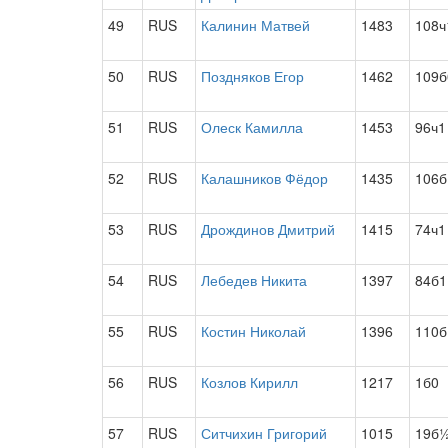
49
RUS
Калинин Матвей
1483
108ч
50
RUS
Поздняков Егор
1462
109б
51
RUS
Олеск Камилла
1453
96ч1
52
RUS
Калашников Фёдор
1435
106б
53
RUS
Дрождинов Дмитрий
1415
74ч1
54
RUS
Лебедев Никита
1397
84б1
55
RUS
Костин Николай
1396
110б
56
RUS
Козлов Кирилл
1217
1б0
57
RUS
Ситчихин Григорий
1015
19б