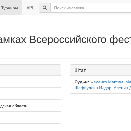
Турниры
API
рамках Всероссийского фес
Штат
Судьи:
Феденко Максим
,
Ма
Шафиуллин Илдар
,
Аленин 
дская область