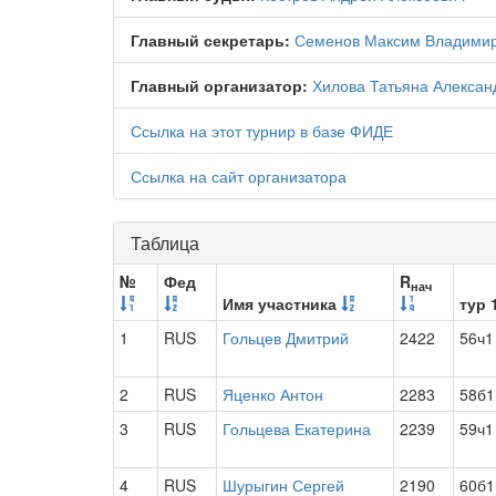
Главный секретарь:
Семенов Максим Владими
Главный организатор:
Хилова Татьяна Алексан
Ссылка на этот турнир в базе ФИДЕ
Ссылка на сайт организатора
Таблица
№
Фед
R
нач
Имя участника
тур 
1
RUS
Гольцев Дмитрий
2422
56ч1
2
RUS
Яценко Антон
2283
58б1
3
RUS
Гольцева Екатерина
2239
59ч1
4
RUS
Шурыгин Сергей
2190
60б1