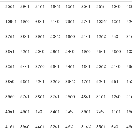
35б1
29ч1
21б1
16ч½
15б1
25ч1
3б½
10ч0
4б
½
109ч1
19б0
68ч1
41ч0
79б1
27ч1
102б1
13б1
42
37б1
38ч1
39б1
20ч½
16б0
21ч1
12б½
4ч0
31
36ч1
42б1
20ч0
28б1
24ч0
49б0
45ч1
46б0
10
83б1
54ч1
37б0
56ч1
44б1
46ч1
20б½
21ч0
49
38ч0
56б1
42ч1
32б½
39ч½
47б1
52ч1
5б1
1ч
39б0
57ч1
38б1
37ч1
25б0
48ч1
31б1
12ч0
21
40ч1
49б1
1ч0
34б1
2ч½
39б1
7ч½
11б1
15
41б1
39ч0
44б1
52ч1
4б½
31ч½
35б1
6ч0
46