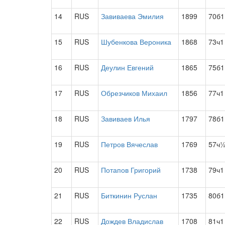
14
RUS
Завиваева Эмилия
1899
70б1
15
RUS
Шубенкова Вероника
1868
73ч1
16
RUS
Деулин Евгений
1865
75б1
17
RUS
Обрезчиков Михаил
1856
77ч1
18
RUS
Завиваев Илья
1797
78б1
19
RUS
Петров Вячеслав
1769
57ч
20
RUS
Потапов Григорий
1738
79ч1
21
RUS
Биткинин Руслан
1735
80б1
22
RUS
Дождев Владислав
1708
81ч1