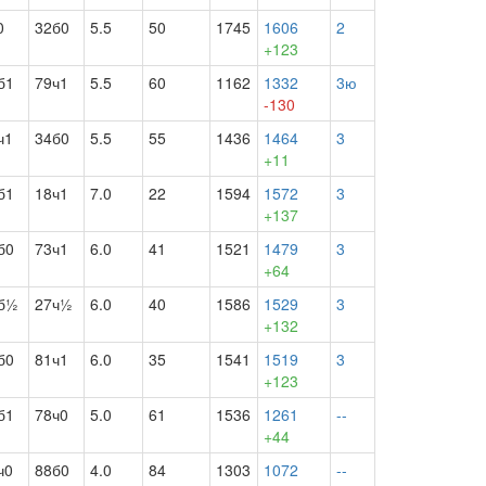
0
32б0
5.5
50
1745
1606
2
+123
б1
79ч1
5.5
60
1162
1332
3ю
-130
ч1
34б0
5.5
55
1436
1464
3
+11
б1
18ч1
7.0
22
1594
1572
3
+137
б0
73ч1
6.0
41
1521
1479
3
+64
б½
27ч½
6.0
40
1586
1529
3
+132
б0
81ч1
6.0
35
1541
1519
3
+123
б1
78ч0
5.0
61
1536
1261
--
+44
ч0
88б0
4.0
84
1303
1072
--