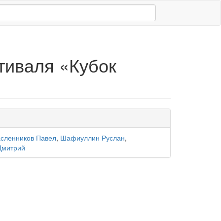
тиваля «Кубок
сленников Павел
,
Шафиуллин Руслан
,
Дмитрий