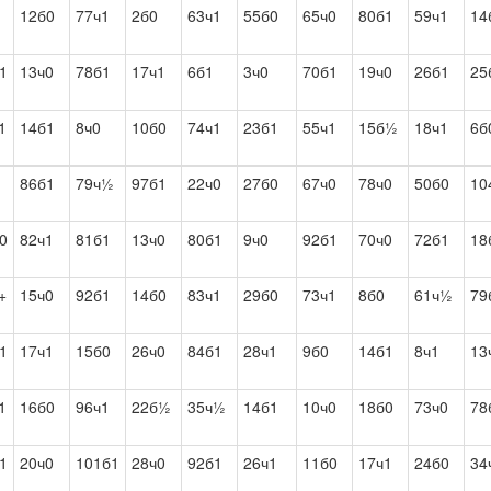
12б0
77ч1
2б0
63ч1
55б0
65ч0
80б1
59ч1
14
1
13ч0
78б1
17ч1
6б1
3ч0
70б1
19ч0
26б1
25
1
14б1
8ч0
10б0
74ч1
23б1
55ч1
15б½
18ч1
6б
86б1
79ч½
97б1
22ч0
27б0
67ч0
78ч0
50б0
10
0
82ч1
81б1
13ч0
80б1
9ч0
92б1
70ч0
72б1
18
+
15ч0
92б1
14б0
83ч1
29б0
73ч1
8б0
61ч½
79
1
17ч1
15б0
26ч0
84б1
28ч1
9б0
14б1
8ч1
13
1
16б0
96ч1
22б½
35ч½
14б1
10ч0
18б0
73ч0
78
1
20ч0
101б1
28ч0
92б1
26ч1
11б0
17ч1
24б0
34