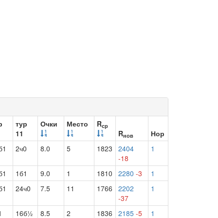
р
тур
Очки
Место
R
ср
11
R
Нор
нов
б1
2ч0
8.0
5
1823
2404
1
-18
б1
1б1
9.0
1
1810
2280
-3
1
б1
24ч0
7.5
11
1766
2202
1
-37
1
16б½
8.5
2
1836
2185
-5
1