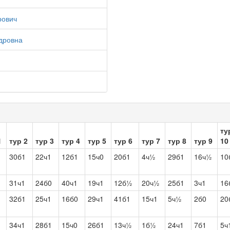
рович
дровна
ту
1
тур 2
тур 3
тур 4
тур 5
тур 6
тур 7
тур 8
тур 9
10
30б1
22ч1
12б1
15ч0
20б1
4ч½
29б1
16ч½
10
31ч1
24б0
40ч1
19ч1
12б½
20ч½
25б1
3ч1
16
32б1
25ч1
16б0
29ч1
41б1
15ч1
5ч½
2б0
20
34ч1
28б1
15ч0
26б1
13ч½
1б½
24ч1
7б1
5ч