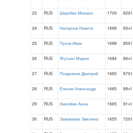
23
RUS
Шкребко Михаил
1709
82б1
24
RUS
Нагорнов Никита
1698
83ч1
25
RUS
Пухов Иван
1688
85б1
26
RUS
Ягутьян Мария
1684
86ч1
27
RUS
Поздняков Дмитрий
1665
87б1
28
RUS
Елесин Александр
1665
88ч1
29
RUS
Хмелёва Анна
1665
91ч1
30
RUS
Завиваева Эвелина
1655
72б1