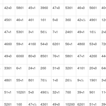
42ч0
58б1
45ч1
39б0
47ч0
53б1
46ч0
56б1
40
45б1
46ч1
4б1
1б1
5ч0
3б0
42ч½
49б1
12
47ч1
53б1
3ч1
5б½
7ч1
24б1
49ч1
1б½
2ч
46б0
59ч1
41б0
54ч0
62б1
56ч1
48б0
53ч0
72
49ч0
60б0
80ч0
85б1
76ч1
58б1
47ч1
42б0
44
½
33б1
6ч1
24ч1
2б0
31ч0
32б1
41б1
20ч0
64
48б1
55ч1
8б1
7б½
1ч0
2б½
9ч½
19б1
3ч
51ч1
102б1
5ч0
49б½
32ч1
7б0
39ч1
9б1
11
52б1
1б0
47ч½
43б1
49ч0
102б0
62б1
51ч1
39