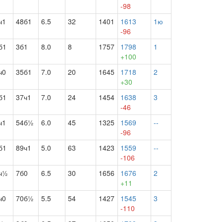
-98
ч1
48б1
6.5
32
1401
1613
1ю
-96
б1
3б1
8.0
8
1757
1798
1
+100
ч0
35б1
7.0
20
1645
1718
2
+30
б1
37ч1
7.0
24
1454
1638
3
-46
ч1
54б½
6.0
45
1325
1569
--
-96
б1
89ч1
5.0
63
1423
1559
--
-106
ч½
7б0
6.5
30
1656
1676
2
+11
ч0
70б½
5.5
54
1427
1545
3
-110