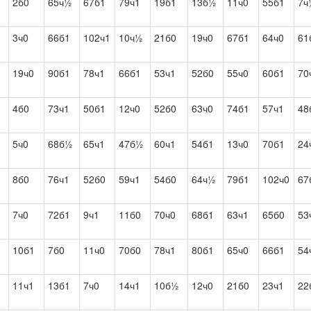
2б0
65ч½
67б1
79ч1
19б1
13б½
11ч0
55б1
7ч
3ч0
66б1
102ч1
10ч½
21б0
19ч0
67б1
64ч0
61
19ч0
90б1
78ч1
66б1
53ч1
52б0
55ч0
60б1
70
4б0
73ч1
50б1
12ч0
52б0
63ч0
74б1
57ч1
48
5ч0
68б½
65ч1
47б½
60ч1
54б1
13ч0
70б1
24
8б0
76ч1
52б0
59ч1
54б0
64ч½
79б1
102ч0
67
7ч0
72б1
9ч1
11б0
70ч0
68б1
63ч1
65б0
53
10б1
7б0
11ч0
70б0
78ч1
80б1
65ч0
66б1
54
11ч1
13б1
7ч0
14ч1
10б½
12ч0
21б0
23ч1
22