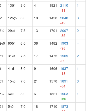
0
13б1
8.0
4
1821
2110
1
-11
ч1
12б½
8.0
10
1458
2040
3
-42
б½
29ч1
7.5
13
1701
2007
2
-35
2ч0
60б1
6.0
38
1482
1903
--
-98
б1
31ч1
7.5
17
1475
1909
2
-69
0
41б1
8.0
9
1606
1937
1
-18
б1
15ч0
7.0
21
1570
1891
3
-64
б½
6ч½
8.0
6
1821
1963
1
+50
б1
5ч0
7.0
18
1710
1873
--