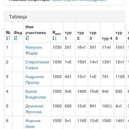
Таблица
Имя
№
Фед
участника
R
тур
тур
тур
тур
нач
1
2
3
тур 4
5
1
Манухин
1030
2б1
16ч1
3б1
11ч0
10б1
Фёдор
2
Старостенко
1030
1ч0
15б1
14ч1
13б1
12ч1
Софья
3
Андронов
1000
4б1
13ч1
1ч0
7б1
11б0
Прохор
4
Быков
1000
3ч0
14б0
15ч0
9ч0
5б0
Владислав
5
Демченко
1000
6б0
12ч0
9б1
16б½
4ч1
Ярослав
6
Жирнов
1000
5ч1
11б0
12ч0
15б0
14б1
Аким