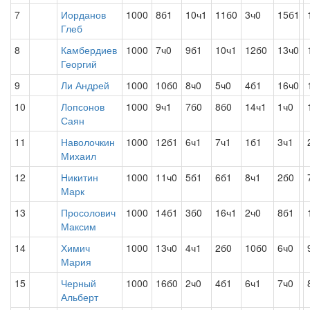
7
Иорданов
1000
8б1
10ч1
11б0
3ч0
15б1
Глеб
8
Камбердиев
1000
7ч0
9б1
10ч1
12б0
13ч0
Георгий
9
Ли Андрей
1000
10б0
8ч0
5ч0
4б1
16ч0
10
Лопсонов
1000
9ч1
7б0
8б0
14ч1
1ч0
Саян
11
Наволочкин
1000
12б1
6ч1
7ч1
1б1
3ч1
Михаил
12
Никитин
1000
11ч0
5б1
6б1
8ч1
2б0
Марк
13
Просолович
1000
14б1
3б0
16ч1
2ч0
8б1
Максим
14
Химич
1000
13ч0
4ч1
2б0
10б0
6ч0
Мария
15
Черный
1000
16б0
2ч0
4б1
6ч1
7ч0
Альберт