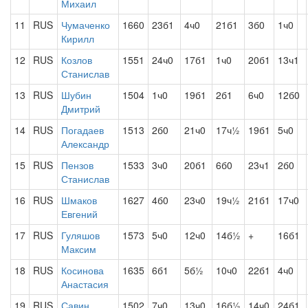
Михаил
11
RUS
Чумаченко
1660
23б1
4ч0
21б1
3б0
1ч0
Кирилл
12
RUS
Козлов
1551
24ч0
17б1
1ч0
20б1
13ч1
Станислав
13
RUS
Шубин
1504
1ч0
19б1
2б1
6ч0
12б0
Дмитрий
14
RUS
Погадаев
1513
2б0
21ч0
17ч½
19б1
5ч0
Александр
15
RUS
Пензов
1533
3ч0
20б1
6б0
23ч1
2б0
Станислав
16
RUS
Шмаков
1627
4б0
23ч0
19ч½
21б1
17ч0
Евгений
17
RUS
Гуляшов
1573
5ч0
12ч0
14б½
+
16б1
Максим
18
RUS
Косинова
1635
6б1
5б½
10ч0
22б1
4ч0
Анастасия
19
RUS
Савин
1502
7ч0
13ч0
16б½
14ч0
24б1