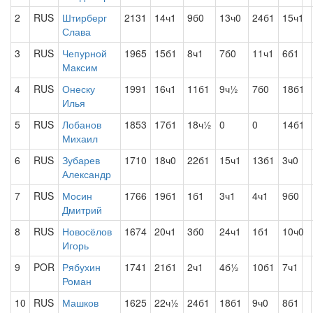
2
RUS
Штирберг
2131
14ч1
9б0
13ч0
24б1
15ч1
Слава
3
RUS
Чепурной
1965
15б1
8ч1
7б0
11ч1
6б1
Максим
4
RUS
Онеску
1991
16ч1
11б1
9ч½
7б0
18б1
Илья
5
RUS
Лобанов
1853
17б1
18ч½
0
0
14б1
Михаил
6
RUS
Зубарев
1710
18ч0
22б1
15ч1
13б1
3ч0
Александр
7
RUS
Мосин
1766
19б1
1б1
3ч1
4ч1
9б0
Дмитрий
8
RUS
Новосёлов
1674
20ч1
3б0
24ч1
1б1
10ч0
Игорь
9
POR
Рябухин
1741
21б1
2ч1
4б½
10б1
7ч1
Роман
10
RUS
Машков
1625
22ч½
24б1
18б1
9ч0
8б1