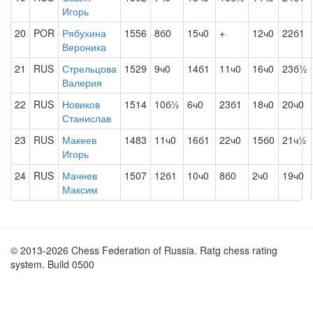
Игорь
20
POR
Рябухина
1556
8б0
15ч0
+
12ч0
22б1
Вероника
21
RUS
Стрельцова
1529
9ч0
14б1
11ч0
16ч0
23б½
Валерия
22
RUS
Новиков
1514
10б½
6ч0
23б1
18ч0
20ч0
Станислав
23
RUS
Макеев
1483
11ч0
16б1
22ч0
15б0
21ч½
Игорь
24
RUS
Мачнев
1507
12б1
10ч0
8б0
2ч0
19ч0
Максим
© 2013-2026 Chess Federation of Russia. Ratg chess rating
system. Build 0500