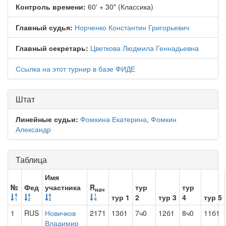
Контроль времени:
60' + 30" (Классика)
Главный судья:
Норченко Константин Григорьевич
Главный секретарь:
Цветкова Людмила Геннадьевна
Ссылка на этот турнир в базе ФИДЕ
Штат
Линейные судьи:
Фомкина Екатерина
,
Фомкин
Александр
Таблица
Имя
№
Фед
участника
R
тур
тур
нач
тур 1
2
тур 3
4
тур 5
1
RUS
Новичков
2171
13б1
7ч0
12б1
8ч0
11б1
Владимир