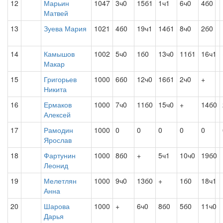
12
Марьин
1047
3ч0
15б1
1ч1
6ч0
4б0
Матвей
13
Зуева Мария
1021
4б0
19ч1
14б1
8ч0
2б0
14
Камышов
1002
5ч0
1б0
13ч0
11б1
16ч1
Макар
15
Григорьев
1000
6б0
12ч0
16б1
2ч0
+
Никита
16
Ермаков
1000
7ч0
11б0
15ч0
+
14б0
Алексей
17
Рамодин
1000
0
0
0
0
0
Ярослав
18
Фартунин
1000
8б0
+
5ч1
10ч0
19б0
Леонид
19
Мелетлян
1000
9ч0
13б0
+
1б0
18ч1
Анна
20
Шарова
1000
+
6ч0
8б0
5б0
11ч0
Дарья