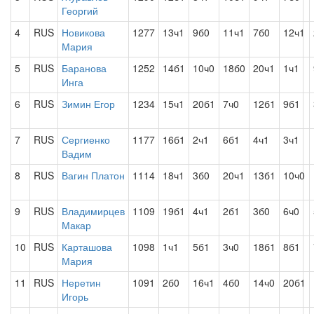
Георгий
4
RUS
Новикова
1277
13ч1
9б0
11ч1
7б0
12ч1
Мария
5
RUS
Баранова
1252
14б1
10ч0
18б0
20ч1
1ч1
Инга
6
RUS
Зимин Егор
1234
15ч1
20б1
7ч0
12б1
9б1
7
RUS
Сергиенко
1177
16б1
2ч1
6б1
4ч1
3ч1
Вадим
8
RUS
Вагин Платон
1114
18ч1
3б0
20ч1
13б1
10ч0
9
RUS
Владимирцев
1109
19б1
4ч1
2б1
3б0
6ч0
Макар
10
RUS
Карташова
1098
1ч1
5б1
3ч0
18б1
8б1
Мария
11
RUS
Неретин
1091
2б0
16ч1
4б0
14ч0
20б1
Игорь