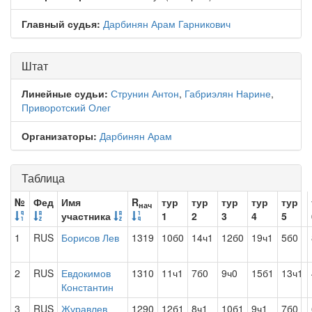
Главный судья:
Дарбинян Арам Гарникович
Штат
Линейные судьи:
Струнин Антон
,
Габриэлян Нарине
,
Приворотский Олег
Организаторы:
Дарбинян Арам
Таблица
№
Фед
Имя
R
тур
тур
тур
тур
тур
нач
участника
1
2
3
4
5
1
RUS
Борисов Лев
1319
10б0
14ч1
12б0
19ч1
5б0
2
RUS
Евдокимов
1310
11ч1
7б0
9ч0
15б1
13ч1
Константин
3
RUS
Журавлев
1290
12б1
8ч1
10б1
9ч1
7б0