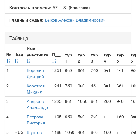
Контроль времени:
57' + 3" (Классика)
Главный судья:
Быков Алексей Владимирович
Таблица
Имя
№
Фед
участника
R
тур
тур
тур
тур
тур
ту
нач
1
2
3
4
5
6
1
Бородин
1251
6ч0
8б1
7б0
5ч1
4ч1
9б
Дмитрий
2
Коротков
1241
7б0
9ч0
4б1
3ч1
6б1
10
Михаил
3
Андреев
1225
8ч1
10б0
6ч1
2б0
9ч0
4б
Александр
4
Петрова
1195
9б0
5ч0
2ч0
+
1б0
3ч
Виктория
5
RUS
Шунтов
1186
10ч0
4б1
8ч0
1б0
+
7ч