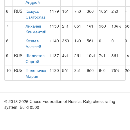
Андрей
6
RUS
Кожусь
1179
1б1
7ч0
3б0
10б1
2ч0
+
Святослав
7
Лихачёв
1150
2ч1
6б1
1ч1
9б0
10ч½
5б
Климентий
8
Козяев
1149
3б0
1ч0
5б1
0
0
0
Алексей
9
RUS
Шелестов
1137
4ч1
2б1
10ч1
7ч1
3б1
1ч
Сергей
10
RUS
Поляничко
1130
5б1
3ч1
9б0
6ч0
7б½
2б
Мария
© 2013-2026 Chess Federation of Russia. Ratg chess rating
system. Build 0500