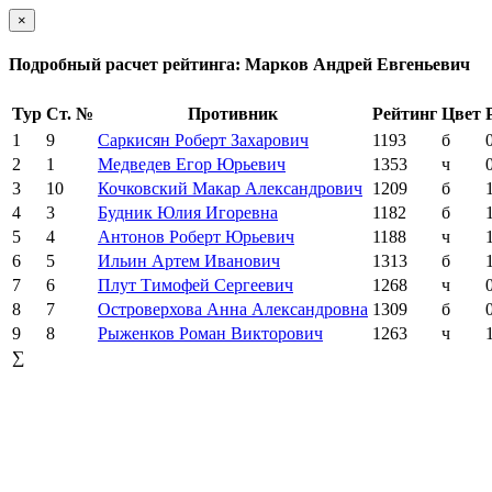
×
Подробный расчет рейтинга: Марков Андрей Евгеньевич
Тур
Ст. №
Противник
Рейтинг
Цвет
1
9
Саркисян Роберт Захарович
1193
б
2
1
Медведев Егор Юрьевич
1353
ч
3
10
Кочковский Макар Александрович
1209
б
4
3
Будник Юлия Игоревна
1182
б
5
4
Антонов Роберт Юрьевич
1188
ч
6
5
Ильин Артем Иванович
1313
б
7
6
Плут Тимофей Сергеевич
1268
ч
8
7
Островерхова Анна Александровна
1309
б
9
8
Рыженков Роман Викторович
1263
ч
∑