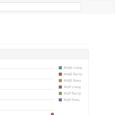
ФИДЕ станд
ФИДЕ быстр
ФИДЕ блиц
ФШР станд
ФШР быстр
ФШР блиц