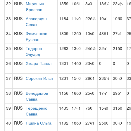
32
RUS
Мирошин
1359
10б1
8ч0
18б½
23ч½
1
Ярослав
33
RUS
Алавердян
1184
11ч0
22б½
19ч1
10б0
3
Севак
34
RUS
Фомченков
1309
12б0
10ч0
43б1
27ч1
2
Руслан
35
RUS
Тодоров
1283
13ч0
24б½
22ч1
21б0
1
Эдуард
36
RUS
Хмара Павел
1301
14б0
23ч0
0
0
0
37
RUS
Сорокин Илья
1231
15ч0
26б1
23б½
20ч0
3
38
RUS
Венедиктов
1156
16б0
25ч0
17ч1
29б1
0
Савва
39
RUS
Терещенко
1435
17ч1
7б0
15ч0
31б0
29
Савва
40
RUS
Яшина Ольга
1192
18б0
27ч1
25б0
30ч0
1