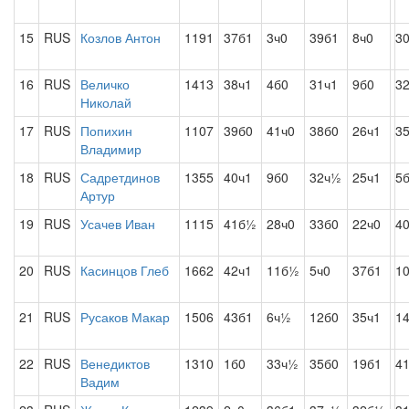
15
RUS
Козлов Антон
1191
37б1
3ч0
39б1
8ч0
3
16
RUS
Величко
1413
38ч1
4б0
31ч1
9б0
3
Николай
17
RUS
Попихин
1107
39б0
41ч0
38б0
26ч1
3
Владимир
18
RUS
Садретдинов
1355
40ч1
9б0
32ч½
25ч1
5
Артур
19
RUS
Усачев Иван
1115
41б½
28ч0
33б0
22ч0
4
20
RUS
Касинцов Глеб
1662
42ч1
11б½
5ч0
37б1
1
21
RUS
Русаков Макар
1506
43б1
6ч½
12б0
35ч1
1
22
RUS
Венедиктов
1310
1б0
33ч½
35б0
19б1
4
Вадим