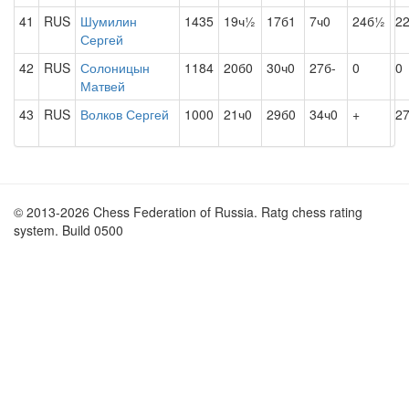
41
RUS
Шумилин
1435
19ч½
17б1
7ч0
24б½
2
Сергей
42
RUS
Солоницын
1184
20б0
30ч0
27б-
0
0
Матвей
43
RUS
Волков Сергей
1000
21ч0
29б0
34ч0
+
2
© 2013-2026 Chess Federation of Russia. Ratg chess rating
system. Build 0500