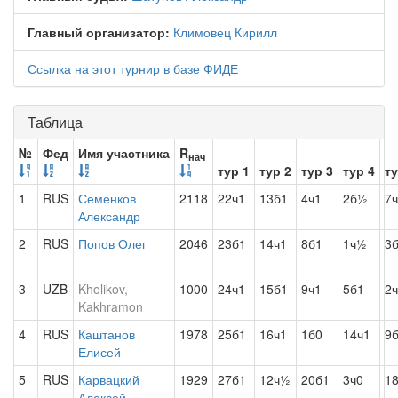
Главный организатор:
Климовец Кирилл
Ссылка на этот турнир в базе ФИДЕ
Таблица
№
Фед
Имя участника
R
нач
тур 1
тур 2
тур 3
тур 4
ту
1
RUS
Семенков
2118
22ч1
13б1
4ч1
2б½
7
Александр
2
RUS
Попов Олег
2046
23б1
14ч1
8б1
1ч½
3
3
UZB
Kholikov,
1000
24ч1
15б1
9ч1
5б1
2
Kakhramon
4
RUS
Каштанов
1978
25б1
16ч1
1б0
14ч1
9
Елисей
5
RUS
Карвацкий
1929
27б1
12ч½
20б1
3ч0
1
Алексей