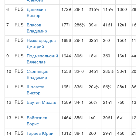
6
RUS
Данилкин
1729
26ч1
21б½
11ч½
13б0
2
Виктор
7
RUS
Власов
1771
28б½
39ч1
41б1
12ч1
1
Владимир
8
RUS
Нижегородцев
1686
29ч1
32б1
2ч0
15б1
1
Дмитрий
9
RUS
Подъяпольский
1644
30б1
18ч1
3б0
16ч1
4
Вячеслав
10
RUS
Скопинцев
1558
32ч0
34б1
28б½
33ч1
2
Владимир
11
RUS
Шплатов
1651
33б1
20ч½
6б½
28ч1
8
Виктор
12
RUS
Баутин Михаил
1589
34ч1
5б½
21ч1
7б0
1
13
RUS
Байгазиев
1464
35б1
1ч0
30б1
6ч1
1
Борис
14
RUS
Гараев Юрий
1312
36ч1
2б0
29ч1
4б0
2