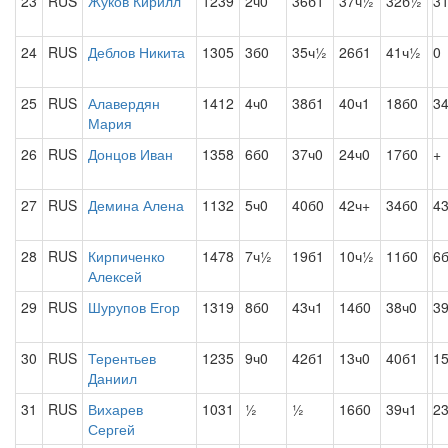
23
RUS
Жуков Кирилл
1239
2ч0
36б1
37ч½
32б½
3
24
RUS
Деблов Никита
1305
3б0
35ч½
26б1
41ч½
0
25
RUS
Алавердян
1412
4ч0
38б1
40ч1
18б0
3
Мария
26
RUS
Донцов Иван
1358
6б0
37ч0
24ч0
17б0
+
27
RUS
Демина Алена
1132
5ч0
40б0
42ч+
34б0
4
28
RUS
Кирпиченко
1478
7ч½
19б1
10ч½
11б0
6
Алексей
29
RUS
Шурупов Егор
1319
8б0
43ч1
14б0
38ч0
3
30
RUS
Терентьев
1235
9ч0
42б1
13ч0
40б1
1
Даниил
31
RUS
Вихарев
1031
½
½
16б0
39ч1
2
Сергей