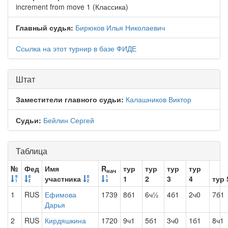
increment from move 1 (Классика)
Главный судья:
Бирюков Илья Николаевич
Ссылка на этот турнир в базе ФИДЕ
Штат
Заместители главного судьи:
Калашников Виктор
Судьи:
Бейлин Сергей
Таблица
№
Фед
Имя
R
тур
тур
тур
тур
нач
участника
1
2
3
4
тур 
1
RUS
Ефимова
1739
8б1
6ч½
4б1
2ч0
7б1
Дарья
2
RUS
Кирдяшкина
1720
9ч1
5б1
3ч0
1б1
8ч1