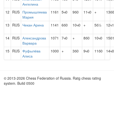
Ангелина
12
RUS
Промышляева
1161
5ч0
9б0
11ч0
+
13б
Мария
13
RUS
Чекан Арина
1141
6б0
10ч0
+
5б½
12ч1
14
RUS
Александрова
1071
7ч0
+
8б0
10ч0
15б
Варвара
15
RUS
Фуфылёва
1000
+
3б0
9ч0
11б0
14ч0
Алиса
© 2013-2026 Chess Federation of Russia. Ratg chess rating
system. Build 0500