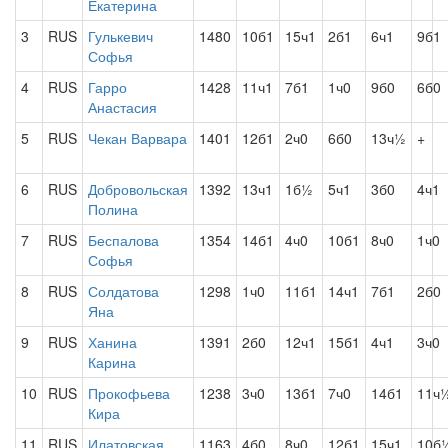
Екатерина
3
RUS
Гулькевич
1480
10б1
15ч1
2б1
6ч1
9б1
Софья
4
RUS
Гарро
1428
11ч1
7б1
1ч0
9б0
6б0
Анастасия
5
RUS
Чекан Варвара
1401
12б1
2ч0
6б0
13ч½
+
6
RUS
Добровольская
1392
13ч1
1б½
5ч1
3б0
4ч1
Полина
7
RUS
Беспалова
1354
14б1
4ч0
10б1
8ч0
1ч0
Софья
8
RUS
Солдатова
1298
1ч0
11б1
14ч1
7б1
2б0
Яна
9
RUS
Ханина
1391
2б0
12ч1
15б1
4ч1
3ч0
Карина
10
RUS
Прокофьева
1238
3ч0
13б1
7ч0
14б1
11ч
Кира
11
RUS
Илатовская
1163
4б0
8ч0
12б1
15ч1
10б