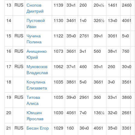
13
RUS
Снопов
1139
33ч1
2б0
20ч½
14б1
24б0
Дмитрий
14
Пустовой
1130
34б1
1ч0
32б½
13ч0
40б1
Иван
15
RUS
Чучина
1122
35ч0
27б1
39ч1
30б1
5ч0
Полина
16
RUS
Анищенко
1073
36б1
3ч1
5б0
38ч1
7б0
Юрий
17
RUS
Муковозов
1062
37ч1
4б0
35ч1
2б0
30ч0
Владислав
18
Кочулина
1035
38б1
5ч0
36б1
3ч0
35б1
Елизавета
19
RUS
Титова
1035
39ч0
29б1
3б0
33ч1
38б0
Алиса
20
Юмшин
1030
40б1
7ч0
13б½
32ч0
26б1
Ярослав
21
RUS
Бесан Егор
1029
1б0
36ч0
40б1
35ч0
33б1