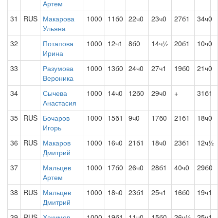
Артем
31
RUS
Макарова
1000
11б0
22ч0
23ч0
27б1
34ч0
Ульяна
32
Потапова
1000
12ч1
8б0
14ч½
20б1
10ч0
Ирина
33
Разумова
1000
13б0
24ч0
27ч1
19б0
21ч0
Вероника
34
Сычева
1000
14ч0
12б0
29ч0
+
31б1
Анастасия
35
RUS
Бочаров
1000
15б1
9ч0
17б0
21б1
18ч0
Игорь
36
RUS
Макаров
1000
16ч0
21б1
18ч0
23б1
12ч½
Дмитрий
37
Мальцев
1000
17б0
26ч0
28б1
40ч0
29б0
Артем
38
RUS
Мальцев
1000
18ч0
23б1
25ч1
16б0
19ч1
Дмитрий
39
RUS
Хакимов
1000
19б1
11ч0
15б0
26ч½
25ч1