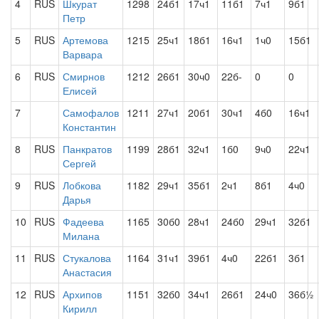
4
RUS
Шкурат
1298
24б1
17ч1
11б1
7ч1
9б1
Петр
5
RUS
Артемова
1215
25ч1
18б1
16ч1
1ч0
15б1
Варвара
6
RUS
Смирнов
1212
26б1
30ч0
22б-
0
0
Елисей
7
Самофалов
1211
27ч1
20б1
30ч1
4б0
16ч1
Константин
8
RUS
Панкратов
1199
28б1
32ч1
1б0
9ч0
22ч1
Сергей
9
RUS
Лобкова
1182
29ч1
35б1
2ч1
8б1
4ч0
Дарья
10
RUS
Фадеева
1165
30б0
28ч1
24б0
29ч1
32б1
Милана
11
RUS
Стукалова
1164
31ч1
39б1
4ч0
22б1
3б1
Анастасия
12
RUS
Архипов
1151
32б0
34ч1
26б1
24ч0
36б½
Кирилл