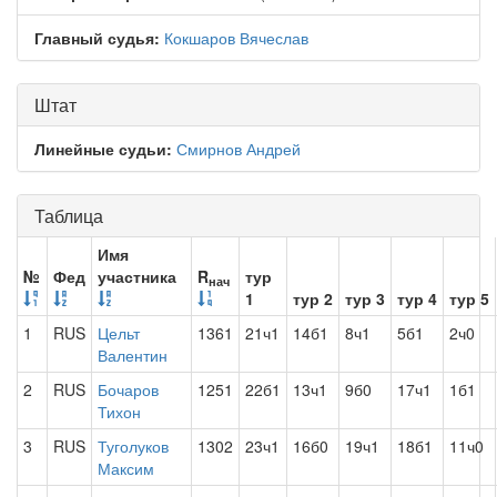
Главный судья:
Кокшаров Вячеслав
Штат
Линейные судьи:
Смирнов Андрей
Таблица
Имя
№
Фед
участника
R
тур
нач
1
тур 2
тур 3
тур 4
тур 5
1
RUS
Цельт
1361
21ч1
14б1
8ч1
5б1
2ч0
Валентин
2
RUS
Бочаров
1251
22б1
13ч1
9б0
17ч1
1б1
Тихон
3
RUS
Туголуков
1302
23ч1
16б0
19ч1
18б1
11ч0
Максим