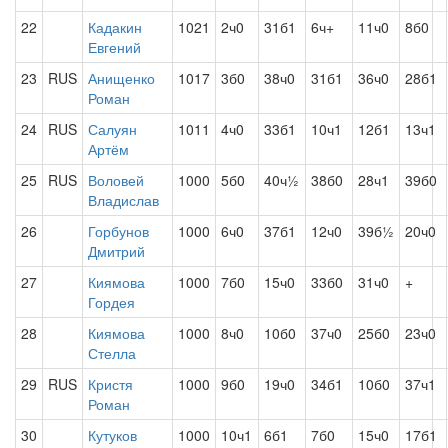
22
Кадакин
1021
2ч0
31б1
6ч+
11ч0
8б0
Евгений
23
RUS
Анищенко
1017
3б0
38ч0
31б1
36ч0
28б1
Роман
24
RUS
Салуян
1011
4ч0
33б1
10ч1
12б1
13ч1
Артём
25
RUS
Воловей
1000
5б0
40ч½
38б0
28ч1
39б0
Владислав
26
Горбунов
1000
6ч0
37б1
12ч0
39б½
20ч0
Дмитрий
27
Киямова
1000
7б0
15ч0
33б0
31ч0
+
Гордея
28
Киямова
1000
8ч0
10б0
37ч0
25б0
23ч0
Стелла
29
RUS
Кристя
1000
9б0
19ч0
34б1
10б0
37ч1
Роман
30
Кутуков
1000
10ч1
6б1
7б0
15ч0
17б1