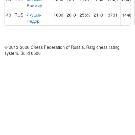
Яромир
40
RUS
Якушин
1000
20ч0
25б½
21ч0
37б1
14ч0
Федор
© 2013-2026 Chess Federation of Russia. Ratg chess rating
system. Build 0500