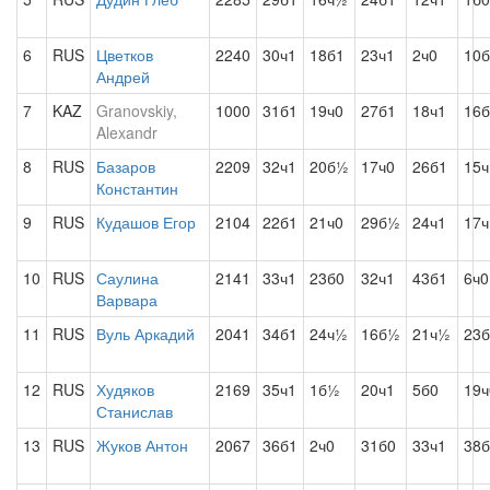
6
RUS
Цветков
2240
30ч1
18б1
23ч1
2ч0
10б
Андрей
7
KAZ
Granovskiy,
1000
31б1
19ч0
27б1
18ч1
16б
Alexandr
8
RUS
Базаров
2209
32ч1
20б½
17ч0
26б1
15ч
Константин
9
RUS
Кудашов Егор
2104
22б1
21ч0
29б½
24ч1
17ч
10
RUS
Саулина
2141
33ч1
23б0
32ч1
43б1
6ч0
Варвара
11
RUS
Вуль Аркадий
2041
34б1
24ч½
16б½
21ч½
23б
12
RUS
Худяков
2169
35ч1
1б½
20ч1
5б0
19ч
Станислав
13
RUS
Жуков Антон
2067
36б1
2ч0
31б0
33ч1
38б