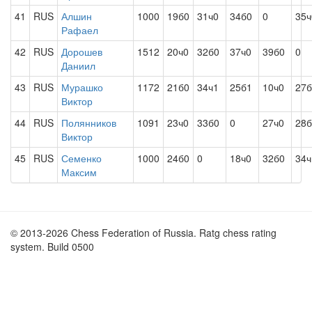
41
RUS
Алшин
1000
19б0
31ч0
34б0
0
35ч
Рафаел
42
RUS
Дорошев
1512
20ч0
32б0
37ч0
39б0
0
Даниил
43
RUS
Мурашко
1172
21б0
34ч1
25б1
10ч0
27б
Виктор
44
RUS
Полянников
1091
23ч0
33б0
0
27ч0
28б
Виктор
45
RUS
Семенко
1000
24б0
0
18ч0
32б0
34
Максим
© 2013-2026 Chess Federation of Russia. Ratg chess rating
system. Build 0500