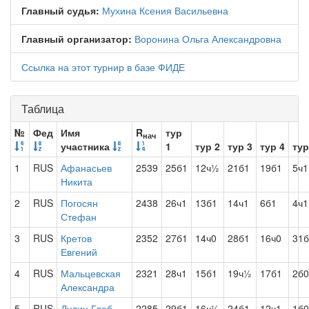
Главный судья:
Мухина Ксения Васильевна
Главный организатор:
Воронина Ольга Александровна
Ссылка на этот турнир в базе ФИДЕ
Таблица
№
Фед
Имя
R
тур
нач
участника
1
тур 2
тур 3
тур 4
тур
1
RUS
Афанасьев
2539
25б1
12ч½
21б1
19б1
5ч1
Никита
2
RUS
Погосян
2438
26ч1
13б1
14ч1
6б1
4ч1
Стефан
3
RUS
Кретов
2352
27б1
14ч0
28б1
16ч0
31б
Евгений
4
RUS
Мальцевская
2321
28ч1
15б1
19ч½
17б1
2б0
Александра
5
RUS
Дудин Глеб
2285
29б1
16ч½
24б1
12ч1
1б0