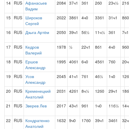
14
RUS
Афанасьев
2084
37ч1
3б1
2б0
23ч½
21б
Вадим
15
RUS
Широков
2022
38б1
4ч0
33б1
31ч1
8б0
Сергей
16
RUS
Дзыга Артём
2050
39ч1
5б½
11ч½
3б1
7ч1
17
RUS
Кедров
1978
½
22ч1
8б1
4ч0
9б0
Валерий
18
RUS
Ершов
1995
40б1
6ч0
45б1
7б0
20
Александр
19
RUS
Усов
2045
41ч1
7б1
4б½
1ч0
12б
Александр
20
RUS
Кременецкий
2031
42б1
8ч½
12б0
29ч1
18
Анатолий
21
RUS
Зверев Лев
2017
43ч1
9б1
1ч0
11б½
14ч
22
RUS
Кондратенко
1632
9ч0
17б0
39ч1
34б1
32
Анатолий