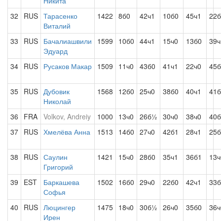
Никита
32
RUS
Тарасенко
1422
8б0
42ч1
10б0
45ч1
22
Виталий
33
RUS
Бачалиашвили
1599
10б0
44ч1
15ч0
13б0
39ч
Эдуард
34
RUS
Русаков Макар
1509
11ч0
43б0
41ч1
22ч0
45
35
RUS
Дубовик
1568
12б0
25ч0
38б0
40ч1
41б
Николай
36
FRA
Volkov, Andreiy
1000
13ч0
26б½
30ч0
38ч0
40б
37
RUS
Хмелёва Анна
1513
14б0
27ч0
42б1
28ч1
25б
38
RUS
Саулин
1421
15ч0
28б0
35ч1
36б1
13ч
Григорий
39
EST
Баркашева
1502
16б0
29ч0
22б0
42ч1
33б
Софья
40
RUS
Люцингер
1475
18ч0
30б½
26ч0
35б0
36ч
Ирен