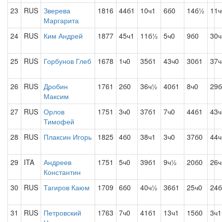
23
RUS
Зверева
1816
44б1
10ч1
6б0
14б½
11ч
Маргарита
24
RUS
Ким Андрей
1877
45ч1
11б½
5ч0
9б0
30
25
RUS
Горбунов Глеб
1678
1ч0
35б1
43ч0
30б1
37ч
26
RUS
Дробин
1761
2б0
36ч½
40б1
8ч0
29б
Максим
27
RUS
Орлов
1751
3ч0
37б1
7ч0
44б1
43ч
Тимофей
28
RUS
Плаксин Игорь
1825
4б0
38ч1
3ч0
37б0
44ч
29
ITA
Андреев
1751
5ч0
39б1
9ч½
20б0
26ч
Константин
30
RUS
Тагиров Каюм
1709
6б0
40ч½
36б1
25ч0
24
31
RUS
Петровский
1763
7ч0
41б1
13ч1
15б0
3ч1