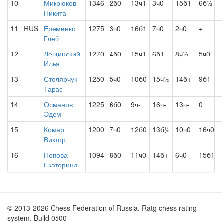
10
Микрюков
1346
2б0
13ч1
3ч0
15б1
6б½
Никита
11
RUS
Еременко
1275
3ч0
16б1
7ч0
2ч0
+
Глеб
12
Лещинский
1270
4б0
15ч1
6б1
8ч½
5ч0
Илья
13
Столярчук
1250
5ч0
10б0
15ч½
14б+
9б1
Тарас
14
Османов
1225
6б0
9ч-
16ч-
13ч-
0
Эдем
15
Комар
1200
7ч0
12б0
13б½
10ч0
16ч0
Виктор
16
Попова
1094
8б0
11ч0
14б+
6ч0
15б1
Екатерина
© 2013-2026 Chess Federation of Russia. Ratg chess rating
system. Build 0500