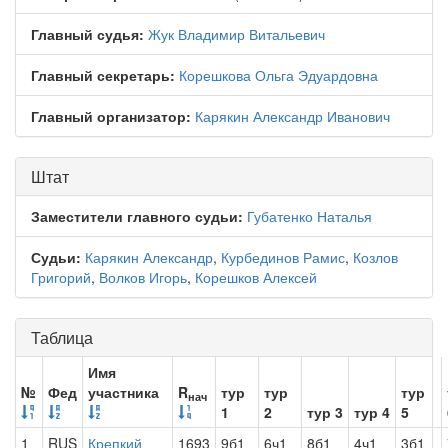
Главный судья:
Жук Владимир Витальевич
Главный секретарь:
Корешкова Ольга Эдуардовна
Главный организатор:
Карякин Александр Иванович
Штат
Заместители главного судьи:
Губатенко Наталья
Судьи:
Карякин Александр
,
Курбединов Рамис
,
Козлов
Григорий
,
Волков Игорь
,
Корешков Алексей
Таблица
Имя
№
Фед
участника
R
тур
тур
тур
нач
1
2
тур 3
тур 4
5
1
RUS
Крепкий
1693
9б1
6ч1
8б1
4ч1
3б1