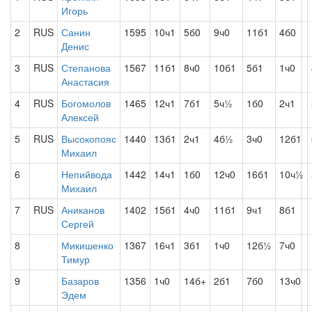
Игорь
2
RUS
Санин
1595
10ч1
5б0
9ч0
11б1
4б0
Денис
3
RUS
Степанова
1567
11б1
8ч0
10б1
5б1
1ч0
Анастасия
4
RUS
Богомолов
1465
12ч1
7б1
5ч½
1б0
2ч1
Алексей
5
RUS
Высокопояс
1440
13б1
2ч1
4б½
3ч0
12б1
Михаил
6
Непийвода
1442
14ч1
1б0
12ч0
16б1
10ч½
Михаил
7
RUS
Аниканов
1402
15б1
4ч0
11б1
9ч1
8б1
Сергей
8
Микишенко
1367
16ч1
3б1
1ч0
12б½
7ч0
Тимур
9
Базаров
1356
1ч0
14б+
2б1
7б0
13ч0
Эдем