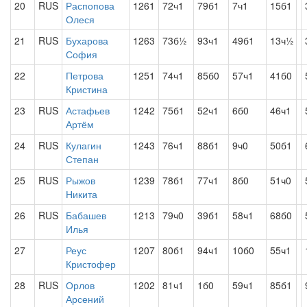
20
RUS
Распопова
1261
72ч1
79б1
7ч1
15б1
Олеся
21
RUS
Бухарова
1263
73б½
93ч1
49б1
13ч½
София
22
Петрова
1251
74ч1
85б0
57ч1
41б0
Кристина
23
RUS
Астафьев
1242
75б1
52ч1
6б0
46ч1
Артём
24
RUS
Кулагин
1243
76ч1
88б1
9ч0
50б1
Степан
25
RUS
Рыжов
1239
78б1
77ч1
8б0
51ч0
Никита
26
RUS
Бабашев
1213
79ч0
39б1
58ч1
68б0
Илья
27
Реус
1207
80б1
94ч1
10б0
55ч1
Кристофер
28
RUS
Орлов
1202
81ч1
1б0
59ч1
85б1
Арсений