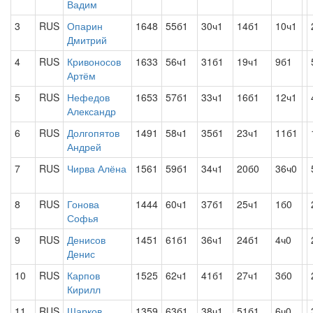
Вадим
3
RUS
Опарин
1648
55б1
30ч1
14б1
10ч1
Дмитрий
4
RUS
Кривоносов
1633
56ч1
31б1
19ч1
9б1
Артём
5
RUS
Нефедов
1653
57б1
33ч1
16б1
12ч1
Александр
6
RUS
Долгопятов
1491
58ч1
35б1
23ч1
11б1
Андрей
7
RUS
Чирва Алёна
1561
59б1
34ч1
20б0
36ч0
8
RUS
Гонова
1444
60ч1
37б1
25ч1
1б0
Софья
9
RUS
Денисов
1451
61б1
36ч1
24б1
4ч0
Денис
10
RUS
Карпов
1525
62ч1
41б1
27ч1
3б0
Кирилл
11
RUS
Шарков
1359
63б1
38ч1
51б1
6ч0