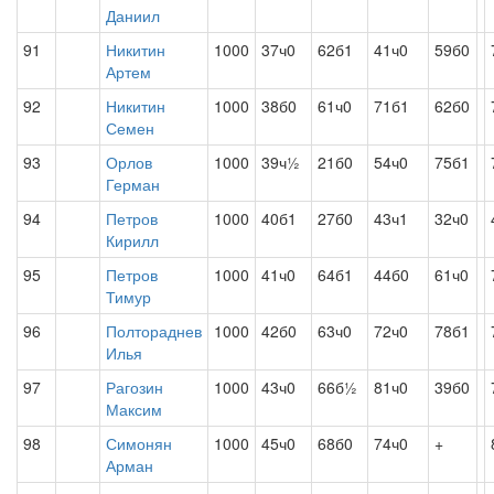
Даниил
91
Никитин
1000
37ч0
62б1
41ч0
59б0
Артем
92
Никитин
1000
38б0
61ч0
71б1
62б0
Семен
93
Орлов
1000
39ч½
21б0
54ч0
75б1
Герман
94
Петров
1000
40б1
27б0
43ч1
32ч0
Кирилл
95
Петров
1000
41ч0
64б1
44б0
61ч0
Тимур
96
Полтораднев
1000
42б0
63ч0
72ч0
78б1
Илья
97
Рагозин
1000
43ч0
66б½
81ч0
39б0
Максим
98
Симонян
1000
45ч0
68б0
74ч0
+
Арман