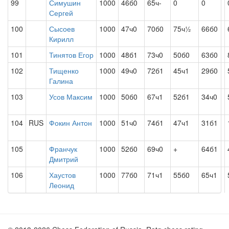
99
Симушин
1000
46б0
65ч-
0
0
Сергей
100
Сысоев
1000
47ч0
70б0
75ч½
66б0
Кирилл
101
Тинятов Егор
1000
48б1
73ч0
50б0
63б0
102
Тищенко
1000
49ч0
72б1
45ч1
29б0
Галина
103
Усов Максим
1000
50б0
67ч1
52б1
34ч0
104
RUS
Фокин Антон
1000
51ч0
74б1
47ч1
31б1
105
Франчук
1000
52б0
69ч0
+
64б1
Дмитрий
106
Хаустов
1000
77б0
71ч1
55б0
65ч1
Леонид