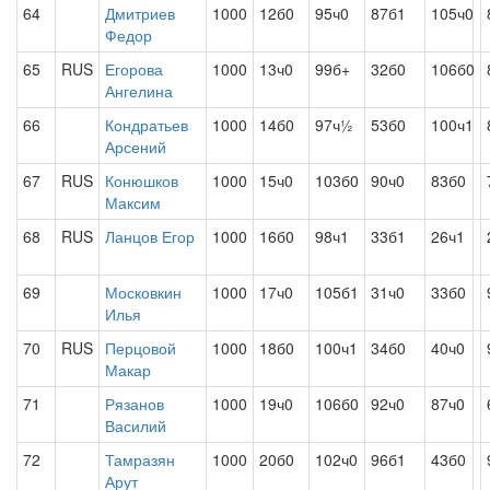
64
Дмитриев
1000
12б0
95ч0
87б1
105ч0
Федор
65
RUS
Егорова
1000
13ч0
99б+
32б0
106б0
Ангелина
66
Кондратьев
1000
14б0
97ч½
53б0
100ч1
Арсений
67
RUS
Конюшков
1000
15ч0
103б0
90ч0
83б0
Максим
68
RUS
Ланцов Егор
1000
16б0
98ч1
33б1
26ч1
69
Московкин
1000
17ч0
105б1
31ч0
33б0
Илья
70
RUS
Перцовой
1000
18б0
100ч1
34б0
40ч0
Макар
71
Рязанов
1000
19ч0
106б0
92ч0
87ч0
Василий
72
Тамразян
1000
20б0
102ч0
96б1
43б0
Арут