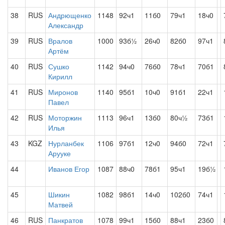
38
RUS
Андрющенко
1148
92ч1
11б0
79ч1
18ч0
Александр
39
RUS
Вралов
1000
93б½
26ч0
82б0
97ч1
Артём
40
RUS
Сушко
1142
94ч0
76б0
78ч1
70б1
Кирилл
41
RUS
Миронов
1140
95б1
10ч0
91б1
22ч1
Павел
42
RUS
Моторжин
1113
96ч1
13б0
80ч½
73б1
Илья
43
KGZ
Нурланбек
1106
97б1
12ч0
94б0
72ч1
Арууке
44
Иванов Егор
1087
88ч0
78б1
95ч1
19б½
45
Шикин
1082
98б1
14ч0
102б0
74ч1
Матвей
46
RUS
Панкратов
1078
99ч1
15б0
88ч1
23б0