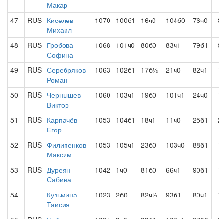
Макар
47
RUS
Киселев
1070
100б1
16ч0
104б0
76ч0
Михаил
48
RUS
Гробова
1068
101ч0
80б0
83ч1
79б1
Софина
49
RUS
Серебряков
1063
102б1
17б½
21ч0
82ч1
Роман
50
RUS
Чернышев
1060
103ч1
19б0
101ч1
24ч0
Виктор
51
RUS
Карпачёв
1053
104б1
18ч1
11ч0
25б1
Егор
52
RUS
Филипенков
1053
105ч1
23б0
103ч0
88б1
Максим
53
RUS
Дуреян
1042
1ч0
81б0
66ч1
90б1
Сабина
54
Кузьмина
1023
2б0
82ч½
93б1
80ч1
Таисия