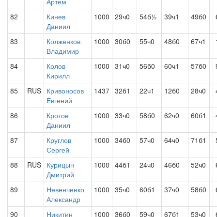
Артем
82
Кинев
1000
29ч0
54б½
39ч1
49б0
Даниил
83
Колженков
1000
30б0
55ч0
48б0
67ч1
Владимир
84
Колов
1000
31ч0
56б0
60ч1
57б0
Кирилл
85
RUS
Кривоносов
1437
32б1
22ч1
12б0
28ч0
Евгений
86
Кротов
1000
33ч0
58б0
62ч0
60б1
Даниил
87
Круглов
1000
34б0
57ч0
64ч0
71б1
Сергей
88
RUS
Курицын
1000
44б1
24ч0
46б0
52ч0
Дмитрий
89
Невенченко
1000
35ч0
60б1
37ч0
58б0
Александр
90
Никитин
1000
36б0
59ч0
67б1
53ч0