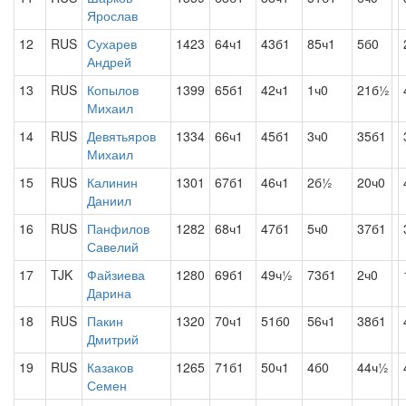
Ярослав
12
RUS
Сухарев
1423
64ч1
43б1
85ч1
5б0
Андрей
13
RUS
Копылов
1399
65б1
42ч1
1ч0
21б½
Михаил
14
RUS
Девятьяров
1334
66ч1
45б1
3ч0
35б1
Михаил
15
RUS
Калинин
1301
67б1
46ч1
2б½
20ч0
Даниил
16
RUS
Панфилов
1282
68ч1
47б1
5ч0
37б1
Савелий
17
TJK
Файзиева
1280
69б1
49ч½
73б1
2ч0
Дарина
18
RUS
Пакин
1320
70ч1
51б0
56ч1
38б1
Дмитрий
19
RUS
Казаков
1265
71б1
50ч1
4б0
44ч½
Семен