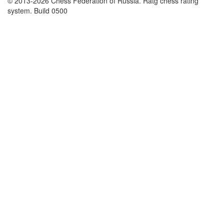
© 2013-2026 Chess Federation of Russia. Ratg chess rating
system. Build 0500