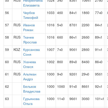
55
RUS
Небренчина
1024
3ч0
83б1
106ч1
27б0
Елизавета
56
Чербов
1033
4б0
84ч1
18б0
77ч0
Тимофей
57
RUS
Иванов
1016
5ч0
87б1
22б0
84ч1
Роман
58
RUS
Ткачев
1016
6б0
86ч1
26б0
89ч1
Ярослав
59
KGZ
Курсанова
1007
7ч0
90б1
28б0
91ч1
Соня
60
RUS
Ухачева
1002
8б0
89ч0
84б0
86ч0
Олеся
61
RUS
Альтман
1000
9ч0
92б1
29ч0
95б1
Андрэ
62
Бельков
1000
10б0
91ч0
86б1
92ч1
Владислав
63
Гурьянова
1000
11ч0
96б1
30б0
101ч1
Ольга