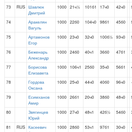
73
RUS
Шавлюк
1000
21ч½
101б1
17ч0
42ч0
Дмитрий
74
Аракелян
1000
22б0
104ч0
98б1
45б0
Вагуль
75
Артамонов
1000
23ч0
32ч0
100б½
93ч0
Егор
76
Беженарь
1000
24б0
40ч1
36б0
47б1
Александр
77
Борисова
1000
106ч1
25б0
35ч0
56б1
Елизавета
78
Гордова
1000
25ч0
44ч0
40б0
96ч0
Оксана
79
Есимханов
1000
26б1
20ч0
38б0
48ч0
Амир
80
Звягинцев
1000
27ч0
48ч1
42б½
54б0
Юрий
81
RUS
Касеевич
1000
28б0
53ч1
97б1
30ч0