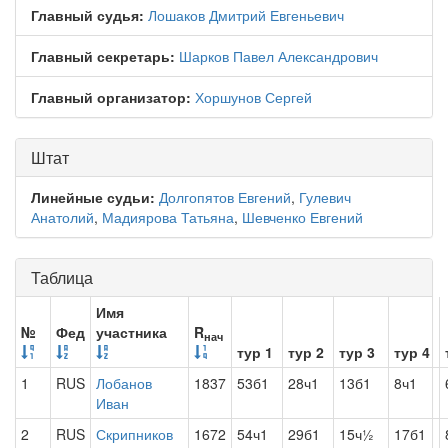
Главный судья:
Лошаков Дмитрий Евгеньевич
Главный секретарь:
Шарков Павел Александрович
Главный организатор:
Хоршунов Сергей
Штат
Линейные судьи:
Долгопятов Евгений
,
Гулевич
Анатолий
,
Мадиярова Татьяна
,
Шевченко Евгений
Таблица
Имя
№
Фед
участника
R
нач
тур 1
тур 2
тур 3
тур 4
1
RUS
Лобанов
1837
53б1
28ч1
13б1
8ч1
Иван
2
RUS
Скрипников
1672
54ч1
29б1
15ч½
17б1