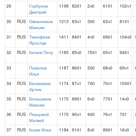
29
Горбунов
1198
82б1
2ч0
61б1
102ч1
Дмитрий
30
RUS
Овчинников
1213
83ч1
3б0
63ч1
81б1
Максим
31
RUS
Тимофеев
1411
84б1
4ч0
69б1
104ч0
Ярослав
32
RUS
Катков Петр
1185
85ч0
75б1
65ч1
94б1
33
Пожилов
1187
86б1
5б0
68ч0
69ч1
Илья
34
RUS
Балакирев
1174
87ч1
7б0
70ч1
103б1
Артем
35
RUS
Большаков
1170
89б1
6ч0
77б1
14ч0
Максим
36
RUS
Перцовой
1170
90ч1
9б0
76ч1
7б1
Матвей
37
RUS
Козик Илья
1184
91б1
8ч0
89б1
16ч0