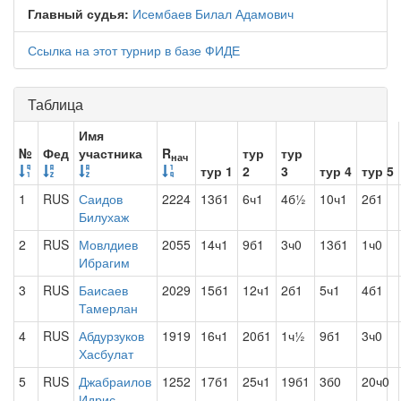
Главный судья:
Исембаев Билал Адамович
Ссылка на этот турнир в базе ФИДЕ
Таблица
Имя
№
Фед
участника
R
тур
тур
нач
тур 1
2
3
тур 4
тур 5
1
RUS
Саидов
2224
13б1
6ч1
4б½
10ч1
2б1
Билухаж
2
RUS
Мовлдиев
2055
14ч1
9б1
3ч0
13б1
1ч0
Ибрагим
3
RUS
Баисаев
2029
15б1
12ч1
2б1
5ч1
4б1
Тамерлан
4
RUS
Абдурзуков
1919
16ч1
20б1
1ч½
9б1
3ч0
Хасбулат
5
RUS
Джабраилов
1252
17б1
25ч1
19б1
3б0
20ч0
Идрис