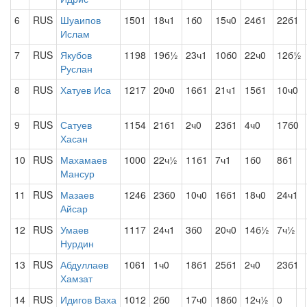
6
RUS
Шуаипов
1501
18ч1
1б0
15ч0
24б1
22б1
Ислам
7
RUS
Якубов
1198
19б½
23ч1
10б0
22ч0
12б½
Руслан
8
RUS
Хатуев Иса
1217
20ч0
16б1
21ч1
15б1
10ч0
9
RUS
Сатуев
1154
21б1
2ч0
23б1
4ч0
17б0
Хасан
10
RUS
Махамаев
1000
22ч½
11б1
7ч1
1б0
8б1
Мансур
11
RUS
Мазаев
1246
23б0
10ч0
16б1
18ч0
24ч1
Айсар
12
RUS
Умаев
1117
24ч1
3б0
20ч0
14б½
7ч½
Нурдин
13
RUS
Абдуллаев
1061
1ч0
18б1
25б1
2ч0
23б1
Хамзат
14
RUS
Идигов Ваха
1012
2б0
17ч0
18б0
12ч½
0