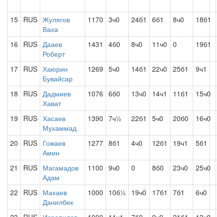
15
RUS
Жулягов
1170
3ч0
24б1
6б1
8ч0
18б1
Ваха
16
RUS
Дааев
1431
4б0
8ч0
11ч0
0
19б1
Роберт
17
RUS
Хаюрин
1269
5ч0
14б1
22ч0
25б1
9ч1
Бувайсар
18
RUS
Дадмиев
1076
6б0
13ч0
14ч1
11б1
15ч0
Хават
19
RUS
Хасаев
1390
7ч½
22б1
5ч0
20б0
16ч0
Мухаммад
20
RUS
Гожаев
1277
8б1
4ч0
12б1
19ч1
5б1
Амин
21
RUS
Магамадов
1100
9ч0
0
8б0
23ч0
25ч0
Адам
22
RUS
Махаев
1000
10б½
19ч0
17б1
7б1
6ч0
Данилбек