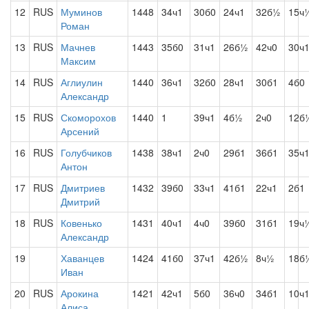
12
RUS
Муминов
1448
34ч1
30б0
24ч1
32б½
15ч
Роман
13
RUS
Мачнев
1443
35б0
31ч1
26б½
42ч0
30ч
Максим
14
RUS
Аглиулин
1440
36ч1
32б0
28ч1
30б1
4б0
Александр
15
RUS
Скоморохов
1440
1
39ч1
4б½
2ч0
12б
Арсений
16
RUS
Голубчиков
1438
38ч1
2ч0
29б1
36б1
35ч
Антон
17
RUS
Дмитриев
1432
39б0
33ч1
41б1
22ч1
2б1
Дмитрий
18
RUS
Ковенько
1431
40ч1
4ч0
39б0
31б1
19ч
Александр
19
Хаванцев
1424
41б0
37ч1
42б½
8ч½
18б
Иван
20
RUS
Арокина
1421
42ч1
5б0
36ч0
34б1
10ч
Алиса