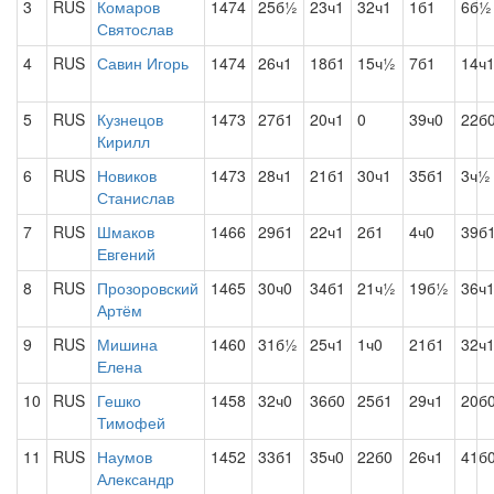
3
RUS
Комаров
1474
25б½
23ч1
32ч1
1б1
6б½
Святослав
4
RUS
Савин Игорь
1474
26ч1
18б1
15ч½
7б1
14ч
5
RUS
Кузнецов
1473
27б1
20ч1
0
39ч0
22б
Кирилл
6
RUS
Новиков
1473
28ч1
21б1
30ч1
35б1
3ч½
Станислав
7
RUS
Шмаков
1466
29б1
22ч1
2б1
4ч0
39б
Евгений
8
RUS
Прозоровский
1465
30ч0
34б1
21ч½
19б½
36ч
Артём
9
RUS
Мишина
1460
31б½
25ч1
1ч0
21б1
32ч
Елена
10
RUS
Гешко
1458
32ч0
36б0
25б1
29ч1
20б
Тимофей
11
RUS
Наумов
1452
33б1
35ч0
22б0
26ч1
41б
Александр