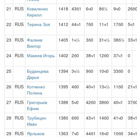
21
RUS
Коваленко
1418
43б1
6ч0
8б½
9ч0
26б
Кирилл
22
RUS
Терина Зоя
1412
44ч1
7б0
11ч1
17б0
5ч1
23
RUS
Фалеев
1405
1ч½
3б0
31ч½
38б½
33ч
Виктор
24
RUS
Макеев Игорь
1402
2б0
38ч1
12б0
37ч1
0
25
Буданцева
1394
3ч½
9б0
10ч0
33б0
0
Дарья
26
RUS
Котченко
1395
4б0
40ч1
13ч½
11б0
21ч
Полина
27
RUS
Григорьев
1388
5ч0
42б0
38б0
40ч1
37б
Ефим
28
RUS
Трубицин
1380
6б0
43ч1
14б0
41ч0
38ч
Иван
29
RUS
Ярлыков
1363
7ч0
44б1
16ч0
10б0
34ч