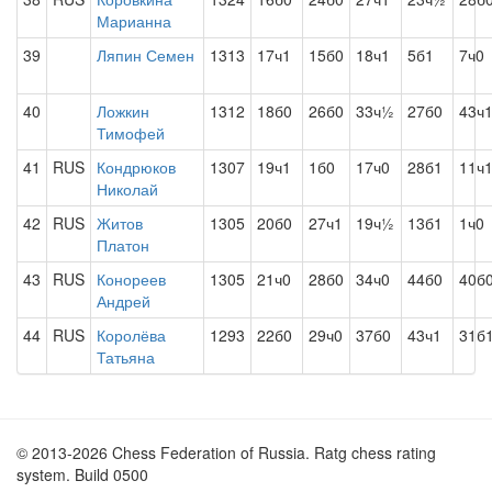
Марианна
39
Ляпин Семен
1313
17ч1
15б0
18ч1
5б1
7ч0
40
Ложкин
1312
18б0
26б0
33ч½
27б0
43ч
Тимофей
41
RUS
Кондрюков
1307
19ч1
1б0
17ч0
28б1
11ч
Николай
42
RUS
Житов
1305
20б0
27ч1
19ч½
13б1
1ч0
Платон
43
RUS
Конореев
1305
21ч0
28б0
34ч0
44б0
40б
Андрей
44
RUS
Королёва
1293
22б0
29ч0
37б0
43ч1
31б
Татьяна
© 2013-2026 Chess Federation of Russia. Ratg chess rating
system. Build 0500