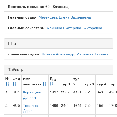
Контроль времени:
60' (Классика)
Главный судья:
Мезенцева Елена Васильевна
Главный секретарь:
Фомкина Екатерина Викторовна
Штат
Линейные судьи:
Фомкин Александр
,
Малетина Татьяна
Таблица
№
Фед
Имя
R
тур
нач
участника
тур 1
2
тур 3
тур 4
тур 
1
RUS
Корницкий
1497
23б½
41ч1
9б1
3ч0
42б
Даниил
2
RUS
Тюкалова
1496
24ч1
16б1
7ч0
15б1
17ч
Дарья