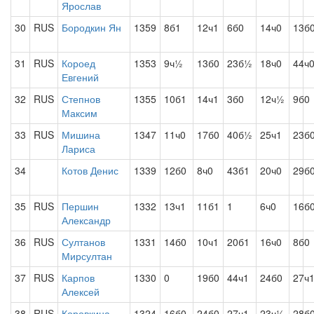
Ярослав
30
RUS
Бородкин Ян
1359
8б1
12ч1
6б0
14ч0
13б
31
RUS
Короед
1353
9ч½
13б0
23б½
18ч0
44ч
Евгений
32
RUS
Степнов
1355
10б1
14ч1
3б0
12ч½
9б0
Максим
33
RUS
Мишина
1347
11ч0
17б0
40б½
25ч1
23б
Лариса
34
Котов Денис
1339
12б0
8ч0
43б1
20ч0
29б
35
RUS
Першин
1332
13ч1
11б1
1
6ч0
16б
Александр
36
RUS
Султанов
1331
14б0
10ч1
20б1
16ч0
8б0
Мирсултан
37
RUS
Карпов
1330
0
19б0
44ч1
24б0
27ч
Алексей
38
RUS
Коровкина
1324
16б0
24б0
27ч1
23ч½
28б