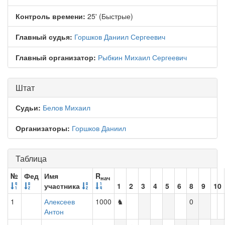
Контроль времени:
25' (Быстрые)
Главный судья:
Горшков Даниил Сергеевич
Главный организатор:
Рыбкин Михаил Сергеевич
Штат
Судьи:
Белов Михаил
Организаторы:
Горшков Даниил
Таблица
№
Фед
Имя
R
нач
участника
1
2
3
4
5
6
8
9
10
1
Алексеев
1000
♞
0
Антон