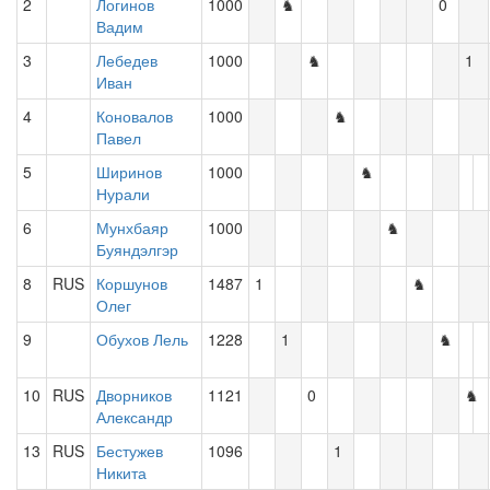
2
Логинов
1000
♞
0
Вадим
3
Лебедев
1000
♞
1
Иван
4
Коновалов
1000
♞
Павел
5
Ширинов
1000
♞
Нурали
6
Мунхбаяр
1000
♞
Буяндэлгэр
8
RUS
Коршунов
1487
1
♞
Олег
9
Обухов Лель
1228
1
♞
10
RUS
Дворников
1121
0
♞
Александр
13
RUS
Бестужев
1096
1
Никита