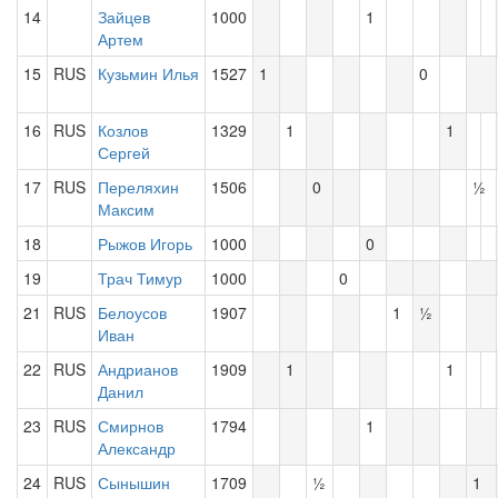
14
Зайцев
1000
1
Артем
15
RUS
Кузьмин Илья
1527
1
0
16
RUS
Козлов
1329
1
1
Сергей
17
RUS
Переляхин
1506
0
½
Максим
18
Рыжов Игорь
1000
0
19
Трач Тимур
1000
0
21
RUS
Белоусов
1907
1
½
Иван
22
RUS
Андрианов
1909
1
1
Данил
23
RUS
Смирнов
1794
1
Александр
24
RUS
Сынышин
1709
½
1