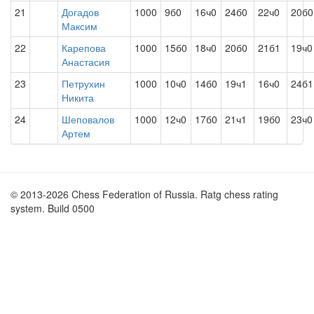
21
Догадов
1000
9б0
16ч0
24б0
22ч0
20б0
Максим
22
Карепова
1000
15б0
18ч0
20б0
21б1
19ч0
Анастасия
23
Петрухин
1000
10ч0
14б0
19ч1
16ч0
24б1
Никита
24
Шеповалов
1000
12ч0
17б0
21ч1
19б0
23ч0
Артем
© 2013-2026 Chess Federation of Russia. Ratg chess rating
system. Build 0500