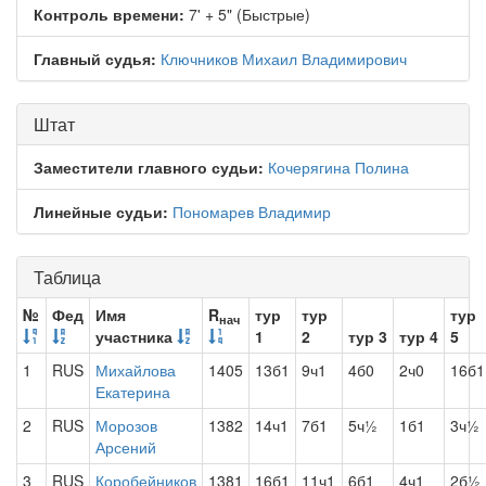
Контроль времени:
7' + 5" (Быстрые)
Главный судья:
Ключников Михаил Владимирович
Штат
Заместители главного судьи:
Кочерягина Полина
Линейные судьи:
Пономарев Владимир
Таблица
№
Фед
Имя
R
тур
тур
тур
нач
участника
1
2
тур 3
тур 4
5
1
RUS
Михайлова
1405
13б1
9ч1
4б0
2ч0
16б1
Екатерина
2
RUS
Морозов
1382
14ч1
7б1
5ч½
1б1
3ч½
Арсений
3
RUS
Коробейников
1381
16б1
11ч1
6б1
4ч1
2б½