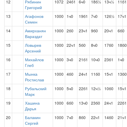
12
Рябинин
1072
24б1
6ч0
18б½
13ч½
11б1
Григорий
13
Агафонов
1000
1ч0
19б1
7ч0
12б½
17ч1
Семен
14
Амирханян
1000
2б0
23ч1
9б0
20ч1
6б0
Вараздат
15
Ловырев
1000
22ч1
5б0
8ч0
17б0
18б0
Арсений
16
Михайлов
1000
3ч0
21б1
10ч0
23б1
1ч0
Глеб
17
Мынка
1000
4б0
24ч1
11б0
15ч1
13б0
Ростислав
18
Рубальский
1000
5ч0
22б1
12ч½
10б0
15ч1
Марк
19
Хашина
1000
6б0
13ч0
23б0
24ч1
22б1
Дарья
20
Балакин
1000
7ч0
8б0
22ч1
14б0
21ч1
Сергей