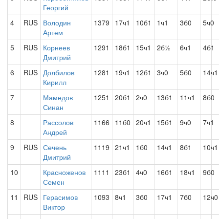
Георгий
4
RUS
Володин
1379
17ч1
10б1
1ч1
3б0
5ч0
Артем
5
RUS
Корнеев
1291
18б1
15ч1
2б½
6ч1
4б1
Дмитрий
6
RUS
Долбилов
1281
19ч1
12б1
3ч0
5б0
14ч1
Кирилл
7
Мамедов
1251
20б1
2ч0
13б1
11ч1
8б0
Синан
8
Рассолов
1166
11б0
20ч1
15б1
9ч0
7ч1
Андрей
9
RUS
Сечень
1119
21ч1
1б0
14ч1
8б1
10ч1
Дмитрий
10
Красноженов
1111
23б1
4ч0
16б1
18ч1
9б0
Семен
11
RUS
Герасимов
1093
8ч1
3б0
17ч1
7б0
12ч0
Виктор