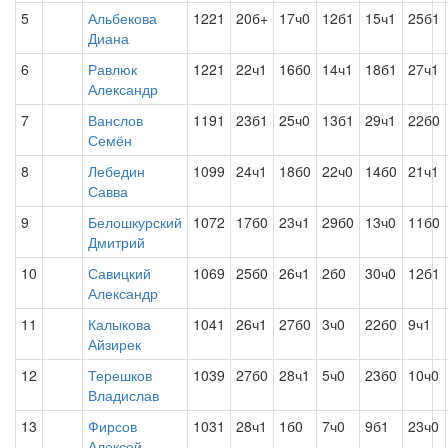
5
Альбекова
1221
20б+
17ч0
12б1
15ч1
25б1
Диана
6
Равлюк
1221
22ч1
16б0
14ч1
18б1
27ч1
Александр
7
Ванслов
1191
23б1
25ч0
13б1
29ч1
22б0
Семён
8
Лебедин
1099
24ч1
18б0
22ч0
14б0
21ч1
Савва
9
Белошкурский
1072
17б0
23ч1
29б0
13ч0
11б0
Дмитрий
10
Савицкий
1069
25б0
26ч1
2б0
30ч0
12б1
Александр
11
Калыкова
1041
26ч1
27б0
3ч0
22б0
9ч1
Айзирек
12
Терешков
1039
27б0
28ч1
5ч0
23б0
10ч0
Владислав
13
Фирсов
1031
28ч1
1б0
7ч0
9б1
23ч0
Алексей