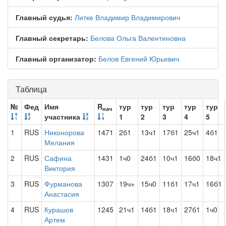
Главный судья:
Литке Владимир Владимирович
Главный секретарь:
Белова Ольга Валентиновна
Главный организатор:
Белов Евгений Юрьевич
Таблица
№
Фед
Имя
R
тур
тур
тур
тур
тур
нач
участника
1
2
3
4
5
1
RUS
Никонорова
1471
2б1
13ч1
17б1
25ч1
4б1
Мелания
2
RUS
Сафина
1431
1ч0
24б1
10ч1
16б0
18ч1
Виктория
3
RUS
Фурманова
1307
19ч+
15ч0
11б1
17ч1
16б1
Анастасия
4
RUS
Курашов
1245
21ч1
14б1
18ч1
27б1
1ч0
Артем