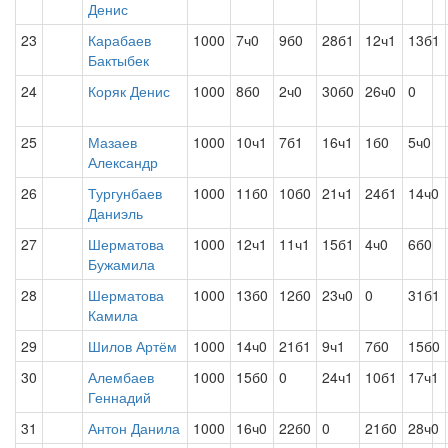
Денис
23
Карабаев
1000
7ч0
9б0
28б1
12ч1
13б1
Бактыбек
24
Коряк Денис
1000
8б0
2ч0
30б0
26ч0
0
25
Мазаев
1000
10ч1
7б1
16ч1
1б0
5ч0
Александр
26
Тургунбаев
1000
11б0
10б0
21ч1
24б1
14ч0
Даниэль
27
Шерматова
1000
12ч1
11ч1
15б1
4ч0
6б0
Бужамила
28
Шерматова
1000
13б0
12б0
23ч0
0
31б1
Камила
29
Шилов Артём
1000
14ч0
21б1
9ч1
7б0
15б0
30
Алембаев
1000
15б0
0
24ч1
10б1
17ч1
Геннадий
31
Антон Данила
1000
16ч0
22б0
0
21б0
28ч0