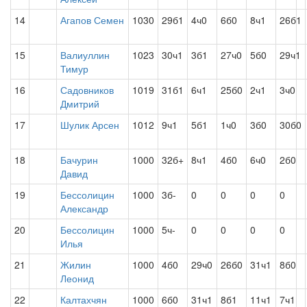
14
Агапов Семен
1030
29б1
4ч0
6б0
8ч1
26б1
15
Валиуллин
1023
30ч1
3б1
27ч0
5б0
29ч1
Тимур
16
Садовников
1019
31б1
6ч1
25б0
2ч1
3ч0
Дмитрий
17
Шулик Арсен
1012
9ч1
5б1
1ч0
3б0
30б0
18
Бачурин
1000
32б+
8ч1
4б0
6ч0
2б0
Давид
19
Бессолицин
1000
3б-
0
0
0
0
Александр
20
Бессолицин
1000
5ч-
0
0
0
0
Илья
21
Жилин
1000
4б0
29ч0
26б0
31ч1
8б0
Леонид
22
Калтахчян
1000
6б0
31ч1
8б1
11ч1
7ч1