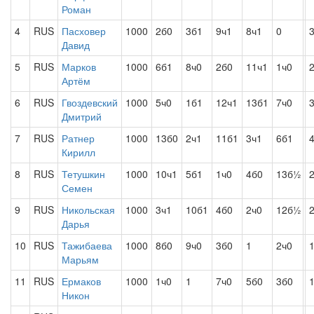
Роман
4
RUS
Пасховер
1000
2б0
3б1
9ч1
8ч1
0
3
Давид
5
RUS
Марков
1000
6б1
8ч0
2б0
11ч1
1ч0
2
Артём
6
RUS
Гвоздевский
1000
5ч0
1б1
12ч1
13б1
7ч0
3
Дмитрий
7
RUS
Ратнер
1000
13б0
2ч1
11б1
3ч1
6б1
4
Кирилл
8
RUS
Тетушкин
1000
10ч1
5б1
1ч0
4б0
13б½
2
Семен
9
RUS
Никольская
1000
3ч1
10б1
4б0
2ч0
12б½
2
Дарья
10
RUS
Тажибаева
1000
8б0
9ч0
3б0
1
2ч0
1
Марьям
11
RUS
Ермаков
1000
1ч0
1
7ч0
5б0
3б0
1
Никон