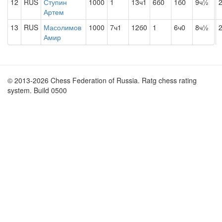
12
RUS
Ступин
1000
1
13ч1
6б0
1б0
9ч½
2
Артем
13
RUS
Масолимов
1000
7ч1
12б0
1
6ч0
8ч½
2
Амир
© 2013-2026 Chess Federation of Russia. Ratg chess rating
system. Build 0500