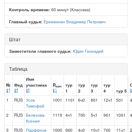
Контроль времени:
60 минут (Классика)
Главный судья:
Еремеенко Владимир Петрович
Штат
Заместители главного судьи:
Юдин Геннадий
Таблица
Имя
№
Фед
участника
R
тур
тур
тур
тур
нач
1
2
3
4
тур 5
1
RUS
Усов
1001
11б1
6ч0
8б1
12ч1
5б1
4
Тимофей
2
RUS
Белехова
1119
4ч1
7б0
5ч1
9б1
10б1
4
Ксения
3
RUS
Парфёнов
1000
9б0
4ч0
10ч1
7б0
11ч1
2