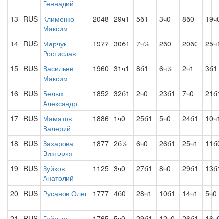
Геннадий
13
RUS
Клименко
2048
29ч1
5б1
3ч0
8б0
19ч
Максим
14
RUS
Марчук
1977
30б1
7ч½
2б0
20б0
25ч
Ростислав
15
RUS
Васильев
1960
31ч1
8б1
6ч½
2ч1
3б1
Максим
16
RUS
Белых
1852
32б1
2ч0
23б1
7ч0
21б
Александр
17
RUS
Маматов
1886
1ч0
25б1
5ч0
24б1
10ч
Валерий
18
RUS
Захарова
1877
2б½
6ч0
26б1
25ч1
11б
Виктория
19
RUS
Зуйков
1125
3ч0
27б1
8ч0
29б1
13б
Анатолий
20
RUS
Русанов Олег
1777
4б0
28ч1
10б1
14ч1
5ч0
21
RUS
Гайдым
1765
5ч0
29б1
12ч0
26б1
16ч