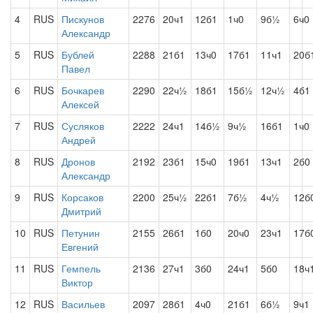
4
RUS
Пискунов
2276
20ч1
12б1
1ч0
9б½
6ч0
Александр
5
RUS
Бублей
2288
21б1
13ч0
17б1
11ч1
20б
Павел
6
RUS
Бочкарев
2290
22ч½
18б1
15б½
12ч½
4б1
Алексей
7
RUS
Сусляков
2222
24ч1
14б½
9ч½
16б1
1ч0
Андрей
8
RUS
Дронов
2192
23б1
15ч0
19б1
13ч1
2б0
Александр
9
RUS
Корсаков
2200
25ч½
22б1
7б½
4ч½
12б
Дмитрий
10
RUS
Петунин
2155
26б1
1б0
20ч0
23ч1
17б
Евгений
11
RUS
Гемпель
2136
27ч1
3б0
24ч1
5б0
18ч
Виктор
12
RUS
Васильев
2097
28б1
4ч0
21б1
6б½
9ч1