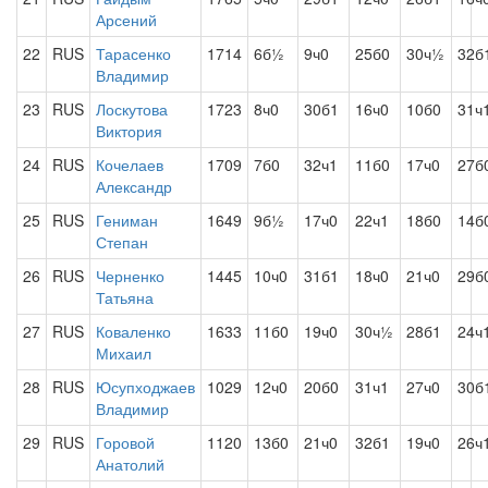
Арсений
22
RUS
Тарасенко
1714
6б½
9ч0
25б0
30ч½
32б
Владимир
23
RUS
Лоскутова
1723
8ч0
30б1
16ч0
10б0
31ч
Виктория
24
RUS
Кочелаев
1709
7б0
32ч1
11б0
17ч0
27б
Александр
25
RUS
Гениман
1649
9б½
17ч0
22ч1
18б0
14б
Степан
26
RUS
Черненко
1445
10ч0
31б1
18ч0
21ч0
29б
Татьяна
27
RUS
Коваленко
1633
11б0
19ч0
30ч½
28б1
24ч
Михаил
28
RUS
Юсупходжаев
1029
12ч0
20б0
31ч1
27ч0
30б
Владимир
29
RUS
Горовой
1120
13б0
21ч0
32б1
19ч0
26ч
Анатолий