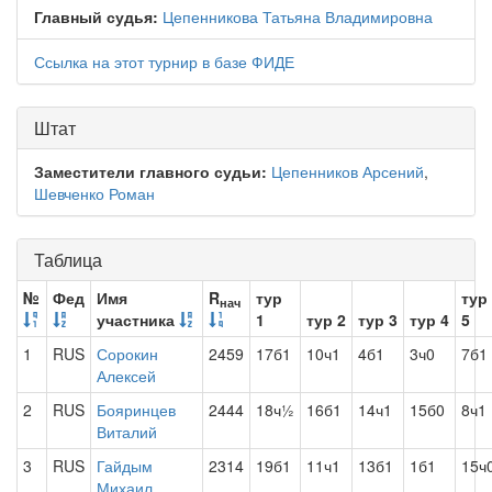
Главный судья:
Цепенникова Татьяна Владимировна
Ссылка на этот турнир в базе ФИДЕ
Штат
Заместители главного судьи:
Цепенников Арсений
,
Шевченко Роман
Таблица
№
Фед
Имя
R
тур
тур
нач
участника
1
тур 2
тур 3
тур 4
5
1
RUS
Сорокин
2459
17б1
10ч1
4б1
3ч0
7б1
Алексей
2
RUS
Бояринцев
2444
18ч½
16б1
14ч1
15б0
8ч1
Виталий
3
RUS
Гайдым
2314
19б1
11ч1
13б1
1б1
15ч
Михаил