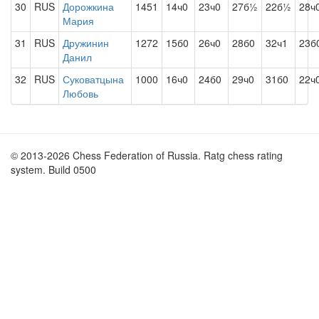
30
RUS
Дорожкина
1451
14ч0
23ч0
27б½
22б½
28ч
Мария
31
RUS
Дружинин
1272
15б0
26ч0
28б0
32ч1
23б
Данил
32
RUS
Суковатцына
1000
16ч0
24б0
29ч0
31б0
22ч
Любовь
© 2013-2026 Chess Federation of Russia. Ratg chess rating
system. Build 0500