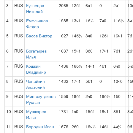
3
RUS
Кузнецов
2065
12б1
6ч1
0
2ч1
10
Николай
4
RUS
Емельянов
1985
13ч1
1б½
7ч0
11б½
8ч
Федор
5
RUS
Басов Виктор
1627
14б½
8ч0
12б1
16ч1
7б
6
RUS
Богатырев
1637
15ч1
3б0
17ч1
7б1
2б
Илья
7
RUS
Кошкин
1436
16б½
14ч1
4б1
6ч0
5ч
Владимир
8
RUS
Чепайкин
1432
17ч1
5б1
0
10ч0
4б
Анатолий
9
RUS
Мингазутдинов
1559
18б1
2ч0
16б½
1б0
11
Руслан
10
RUS
Мушкарев
1731
1ч0
15б1
18ч1
8б1
3ч
Илья
11
RUS
Бородин Иван
1676
2б0
16ч½
14б1
4ч½
9б