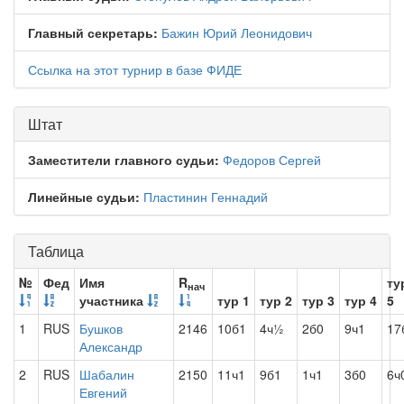
Главный секретарь:
Бажин Юрий Леонидович
Ссылка на этот турнир в базе ФИДЕ
Штат
Заместители главного судьи:
Федоров Сергей
Линейные судьи:
Пластинин Геннадий
Таблица
№
Фед
Имя
R
ту
нач
участника
тур 1
тур 2
тур 3
тур 4
5
1
RUS
Бушков
2146
10б1
4ч½
2б0
9ч1
17
Александр
2
RUS
Шабалин
2150
11ч1
9б1
1ч1
3б0
6ч
Евгений