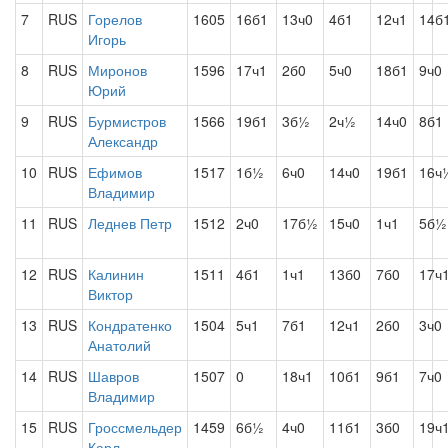
7
RUS
Горелов
1605
16б1
13ч0
4б1
12ч1
14б
Игорь
8
RUS
Миронов
1596
17ч1
2б0
5ч0
18б1
9ч0
Юрий
9
RUS
Бурмистров
1566
19б1
3б½
2ч½
14ч0
8б1
Александр
10
RUS
Ефимов
1517
1б½
6ч0
14ч0
19б1
16ч
Владимир
11
RUS
Леднев Петр
1512
2ч0
17б½
15ч0
1ч1
5б½
12
RUS
Калинин
1511
4б1
1ч1
13б0
7б0
17ч
Виктор
13
RUS
Кондратенко
1504
5ч1
7б1
12ч1
2б0
3ч0
Анатолий
14
RUS
Шавров
1507
0
18ч1
10б1
9б1
7ч0
Владимир
15
RUS
Гроссмельдер
1459
6б½
4ч0
11б1
3б0
19ч
Карл