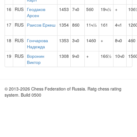
16
RUS
Геодаков
1453
7ч0
5б0
19ч½
+
10б
Арсен
17
RUS
Раисов Еркеш
1354
8б0
11ч½
1б1
4ч1
12б
18
RUS
Гончарова
1353
3ч0
14б0
+
8ч0
4б0
Надежда
19
RUS
Воронин
1308
9ч0
+
16б½
10ч0
15б
Виктор
© 2013-2026 Chess Federation of Russia. Ratg chess rating
system. Build 0500