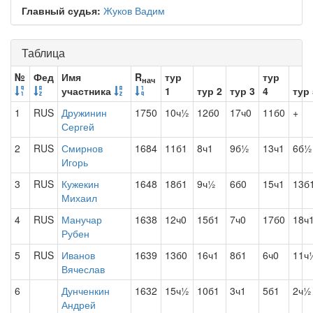
Главный судья:
Жуков Вадим
Таблица
№
Фед
Имя
R
тур
тур
нач
участника
1
тур 2
тур 3
4
тур 
1
RUS
Дружинин
1750
10ч½
12б0
17ч0
11б0
+
Сергей
2
RUS
Смирнов
1684
11б1
8ч1
9б½
13ч1
6б½
Игорь
3
RUS
Кужекин
1648
18б1
9ч½
6б0
15ч1
13б
Михаил
4
RUS
Манучар
1638
12ч0
15б1
7ч0
17б0
18ч
Рубен
5
RUS
Иванов
1639
13б0
16ч1
8б1
6ч0
11ч
Вячеслав
6
Дунченкин
1632
15ч½
10б1
3ч1
5б1
2ч½
Андрей