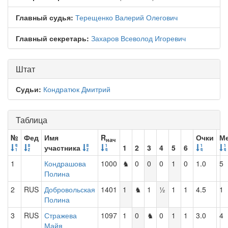
Главный судья:
Терещенко Валерий Олегович
Главный секретарь:
Захаров Всеволод Игоревич
Штат
Судьи:
Кондратюк Дмитрий
Таблица
№
Фед
Имя
R
Очки
М
нач
участника
1
2
3
4
5
6
1
Кондрашова
1000
♞
0
0
0
1
0
1.0
5
Полина
2
RUS
Добровольская
1401
1
♞
1
½
1
1
4.5
1
Полина
3
RUS
Стражева
1097
1
0
♞
0
1
1
3.0
4
Майя