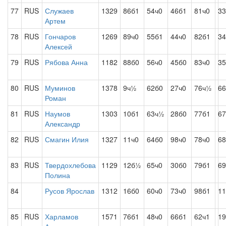
77
RUS
Служаев
1329
86б1
54ч0
46б1
81ч0
33
Артем
78
RUS
Гончаров
1269
89ч0
55б1
44ч0
82б1
34
Алексей
79
RUS
Рябова Анна
1182
88б0
56ч0
45б0
83ч0
35
80
RUS
Муминов
1378
9ч½
62б0
27ч0
76ч½
66
Роман
81
RUS
Наумов
1303
10б1
63ч½
28б0
77б1
67
Александр
82
RUS
Смагин Илия
1327
11ч0
64б0
98ч0
78ч0
68
83
RUS
Твердохлебова
1129
12б½
65ч0
30б0
79б1
69
Полина
84
Русов Ярослав
1312
16б0
60ч0
73ч0
98б1
11
85
RUS
Харламов
1571
76б1
48ч0
66б1
62ч1
19