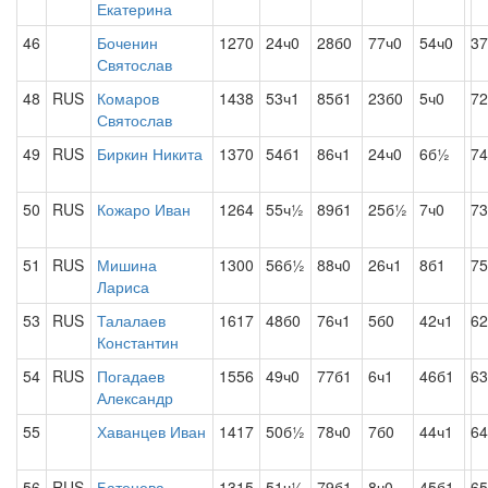
Екатерина
46
Боченин
1270
24ч0
28б0
77ч0
54ч0
37
Святослав
48
RUS
Комаров
1438
53ч1
85б1
23б0
5ч0
7
Святослав
49
RUS
Биркин Никита
1370
54б1
86ч1
24ч0
6б½
74
50
RUS
Кожаро Иван
1264
55ч½
89б1
25б½
7ч0
73
51
RUS
Мишина
1300
56б½
88ч0
26ч1
8б1
75
Лариса
53
RUS
Талалаев
1617
48б0
76ч1
5б0
42ч1
6
Константин
54
RUS
Погадаев
1556
49ч0
77б1
6ч1
46б1
63
Александр
55
Хаванцев Иван
1417
50б½
78ч0
7б0
44ч1
64
56
RUS
Батенева
1315
51ч½
79б1
8ч0
45б1
65