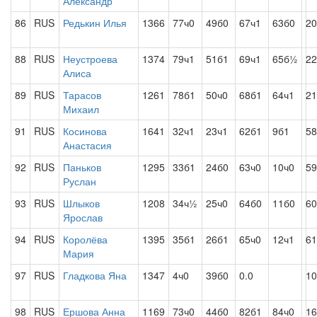
Александр
86
RUS
Редькин Илья
1366
77ч0
49б0
67ч1
63б0
20
88
RUS
Неустроева
1374
79ч1
51б1
69ч1
65б½
22
Алиса
89
RUS
Тарасов
1261
78б1
50ч0
68б1
64ч1
21
Михаил
91
RUS
Косинова
1641
32ч1
23ч1
62б1
9б1
5
Анастасия
92
RUS
Паньков
1295
33б1
24б0
63ч0
10ч0
59
Руслан
93
RUS
Шлыков
1208
34ч½
25ч0
64б0
11б0
60
Ярослав
94
RUS
Королёва
1395
35б1
26б1
65ч0
12ч1
61
Мария
97
RUS
Гладкова Яна
1347
4ч0
39б0
0.0
10
98
RUS
Ершова Анна
1169
73ч0
44б0
82б1
84ч0
16