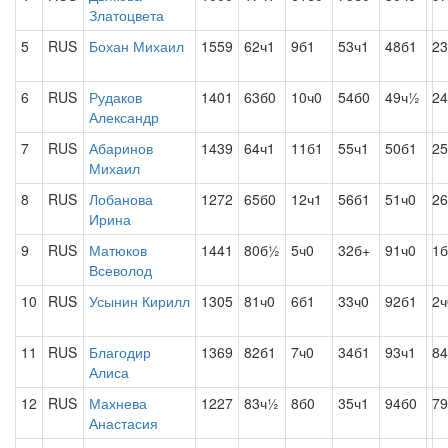
Златоцвета
5
RUS
Бохан Михаил
1559
62ч1
9б1
53ч1
48б1
23
6
RUS
Рудаков
1401
63б0
10ч0
54б0
49ч½
24
Александр
7
RUS
Абаринов
1439
64ч1
11б1
55ч1
50б1
25
Михаил
8
RUS
Лобанова
1272
65б0
12ч1
56б1
51ч0
26
Ирина
9
RUS
Матюков
1441
80б½
5ч0
32б+
91ч0
1б
Всеволод
10
RUS
Усынин Кирилл
1305
81ч0
6б1
33ч0
92б1
2ч
11
RUS
Благодир
1369
82б1
7ч0
34б1
93ч1
84
Алиса
12
RUS
Махнева
1227
83ч½
8б0
35ч1
94б0
79
Анастасия