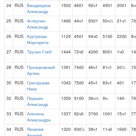
24
RUS
Вандакуров
1502
46б1
92ч1
49б1
20б1
6ч
Александр
25
RUS
Аглиулин
1466
44ч1
93б1
50ч½
21ч1
7б
Александр
26
RUS
Куртукова
1129
45б1
94ч0
51б0
22б0
8ч
Маргарита
27
RUS
Трухин Глеб
1444
72ч0
42б0
80б1
1ч0
14
28
RUS
Прозоровский
1391
74б0
46ч1
81ч1
2б½
15
Артём
30
RUS
Григорьева
1043
75б0
45ч1
83ч1
4б1
17
Ника
32
RUS
Першин
1359
91б0
36ч½
9ч-
14б-
76
Александр
33
RUS
Алехина
1337
92ч0
37б0
10б1
15ч1
77
Александра
34
RUS
Яковлев
1320
93б½
38ч1
11ч0
16б0
78
Андрей