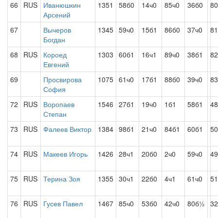
66
RUS
Иванюшкин
1351
58б0
14ч0
85ч0
36б0
80
Арсений
67
Вычеров
1345
59ч0
15б1
86б0
37ч0
81
Богдан
68
RUS
Короед
1303
60б1
16ч1
89ч0
38б1
82
Евгений
69
Просвирова
1075
61ч0
17б1
88б0
39ч0
83
София
72
RUS
Воропаев
1546
27б1
19ч0
1б1
58б1
4
Степан
73
RUS
Фалеев Виктор
1384
98б1
21ч0
84б1
60б1
50
74
RUS
Макеев Игорь
1426
28ч1
20б0
2ч0
59ч0
49
75
RUS
Терина Зоя
1355
30ч1
22б0
4ч1
61ч0
51
76
RUS
Гусев Павел
1467
85ч0
53б0
42ч0
80б½
32