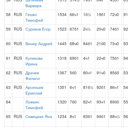
Варвара
58
RUS
Гешко
1534
66ч1
1б½
19б1
72ч0
9
Тимофей
59
RUS
Суриков Егор
1523
67б1
2ч½
20ч0
74б1
92
60
RUS
Винер Андрей
1445
68ч0
84б1
21б0
73ч0
93
61
RUS
Куликова
1318
69б1
4ч1
22ч0
75б1
94
Ирина
62
RUS
Драчев
1367
5б0
80ч1
91ч0
85б0
5
Филипп
63
RUS
Арсеньев
1351
6ч1
81б½
92б1
86ч1
54
Ермолай
64
Ложкин
1320
7б0
82ч1
93ч1
89б0
55
Тимофей
65
RUS
Савицкая Яна
1234
8ч1
83б1
94б1
88ч½
56