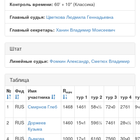
Контроль времени:
60' + 10" (Классика)
Главный судья:
Цветкова Людмила Геннадьевна
Главный секретарь:
Ханин Владимир Моисеевич
Штат
Линейные судьи:
Фомкин Александр
,
Сметюх Владимир
Таблица
№
Фед
Имя
R
нач
участника
тур 1
тур 2
тур 3
тур 4
ту
1
RUS
Смирнов Глеб
1468
14б1
58ч½
72ч0
27б1
9ч
2
RUS
Доржеев
1460
15ч1
59б½
74б1
28ч½
10
Кузьма
4
RUS
Дьякова
1000
17ч1
61б0
75б0
30ч0
97