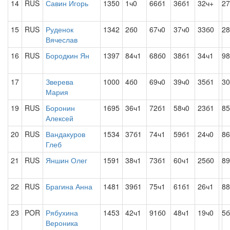
14
RUS
Савин Игорь
1350
1ч0
66б1
36б1
32ч+
27
15
RUS
Руденок
1342
2б0
67ч0
37ч0
33б0
28
Вячеслав
16
RUS
Бородкин Ян
1397
84ч1
68б0
38б1
34ч1
98
17
Зверева
1000
4б0
69ч0
39ч0
35б1
30
Мария
19
RUS
Боронин
1695
36ч1
72б1
58ч0
23б1
85
Алексей
20
RUS
Вандакуров
1534
37б1
74ч1
59б1
24ч0
86
Глеб
21
RUS
Яншин Олег
1591
38ч1
73б1
60ч1
25б0
89
22
RUS
Брагина Анна
1481
39б1
75ч1
61б1
26ч1
88
23
POR
Рябухина
1453
42ч1
91б0
48ч1
19ч0
5б
Вероника