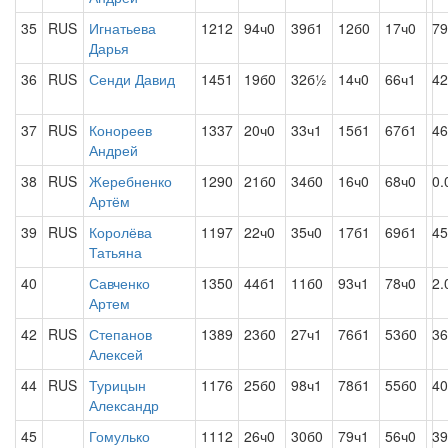
35
RUS
Игнатьева
1212
94ч0
39б1
12б0
17ч0
79
Дарья
36
RUS
Сенди Давид
1451
19б0
32б½
14ч0
66ч1
42
37
RUS
Конореев
1337
20ч0
33ч1
15б1
67б1
46
Андрей
38
RUS
Жеребненко
1290
21б0
34б0
16ч0
68ч0
0.
Артём
39
RUS
Королёва
1197
22ч0
35ч0
17б1
69б1
45
Татьяна
40
Савченко
1350
44б1
11б0
93ч1
78ч0
2.
Артем
42
RUS
Степанов
1389
23б0
27ч1
76б1
53б0
36
Алексей
44
RUS
Турицын
1176
25б0
98ч1
78б1
55б0
40
Александр
45
Гомулько
1112
26ч0
30б0
79ч1
56ч0
39