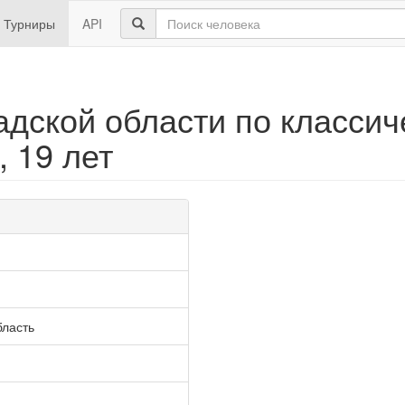
Турниры
API
адской области по класси
 19 лет
бласть