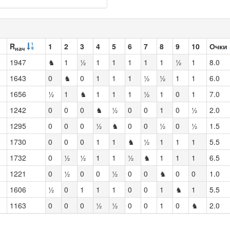
R
1
2
3
4
5
6
7
8
9
10
Очки
нач
1947
♞
1
½
1
1
1
1
1
½
1
8.0
1643
0
♞
0
1
1
1
½
½
1
1
6.0
1656
½
1
♞
1
1
1
½
1
0
1
7.0
1242
0
0
0
♞
½
0
0
1
0
½
2.0
1295
0
0
0
½
♞
0
0
½
0
½
1.5
1730
0
0
0
1
1
♞
½
1
1
1
5.5
1732
0
½
½
1
1
½
♞
1
1
1
6.5
1221
0
½
0
0
½
0
0
♞
0
0
1.0
1606
½
0
1
1
1
0
0
1
♞
1
5.5
1163
0
0
0
½
½
0
0
1
0
♞
2.0