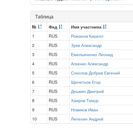
Таблица
№
Фед
Имя участника
1
RUS
Романов Кирилл
2
RUS
Зуев Александр
3
RUS
Емельяненко Леонид
4
RUS
Агеенко Александр
5
RUS
Соколов-Добрев Евгений
6
RUS
Щепетнов Егор
7
RUS
Дяшкин Дмитрий
8
RUS
Хаиров Тимур
9
RUS
Новиков Иван
10
RUS
Лепехин Андрей