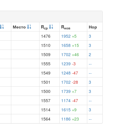
Место
R
R
Нор
ср
нов
1476
1952
+5
3
1510
1658
+15
3
1509
1702
+46
2
1555
1239
-3
--
1549
1248
-47
--
1501
1702
-28
3
1500
1739
+7
3
1557
1174
-47
--
1514
1615
+9
3
1564
1186
+23
--