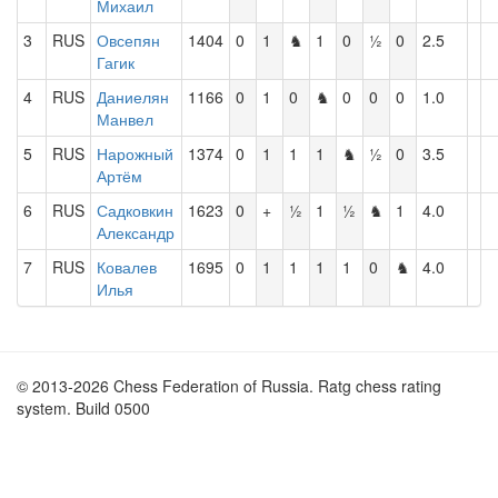
Михаил
3
RUS
Овсепян
1404
0
1
♞
1
0
½
0
2.5
Гагик
4
RUS
Даниелян
1166
0
1
0
♞
0
0
0
1.0
Манвел
5
RUS
Нарожный
1374
0
1
1
1
♞
½
0
3.5
Артём
6
RUS
Садковкин
1623
0
+
½
1
½
♞
1
4.0
Александр
7
RUS
Ковалев
1695
0
1
1
1
1
0
♞
4.0
Илья
© 2013-2026 Chess Federation of Russia. Ratg chess rating
system. Build 0500