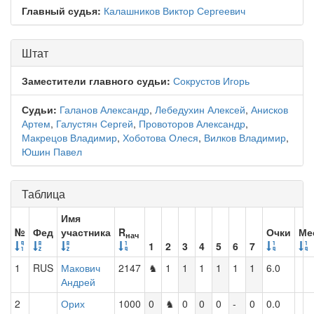
Главный судья:
Калашников Виктор Сергеевич
Штат
Заместители главного судьи:
Сокрустов Игорь
Судьи:
Галанов Александр
,
Лебедухин Алексей
,
Анисков
Артем
,
Галустян Сергей
,
Провоторов Александр
,
Макрецов Владимир
,
Хоботова Олеся
,
Вилков Владимир
,
Юшин Павел
Таблица
Имя
№
Фед
участника
R
Очки
Ме
нач
1
2
3
4
5
6
7
1
RUS
Макович
2147
♞
1
1
1
1
1
1
6.0
Андрей
2
Орих
1000
0
♞
0
0
0
-
0
0.0