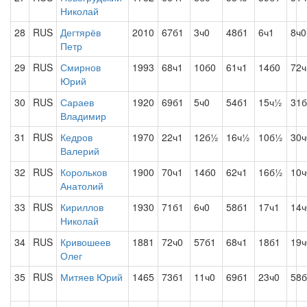
Николай
28
RUS
Дегтярёв
2010
67б1
3ч0
48б1
6ч1
8ч0
Петр
29
RUS
Смирнов
1993
68ч1
10б0
61ч1
14б0
72
Юрий
30
RUS
Сараев
1920
69б1
5ч0
54б1
15ч½
31б
Владимир
31
RUS
Кедров
1970
22ч1
12б½
16ч½
10б½
30ч
Валерий
32
RUS
Корольков
1900
70ч1
14б0
62ч1
16б½
10ч
Анатолий
33
RUS
Кириллов
1930
71б1
6ч0
58б1
17ч1
14ч
Николай
34
RUS
Кривошеев
1881
72ч0
57б1
68ч1
18б1
19ч
Олег
35
RUS
Митяев Юрий
1465
73б1
11ч0
69б1
23ч0
58б