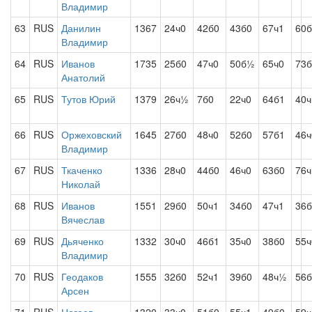
Владимир
63
RUS
Данилин
1367
24ч0
42б0
43б0
67ч1
60
Владимир
64
RUS
Иванов
1735
25б0
47ч0
50б½
65ч0
73б
Анатолий
65
RUS
Тутов Юрий
1379
26ч½
7б0
22ч0
64б1
40ч
66
RUS
Оржеховский
1645
27б0
48ч0
52б0
57б1
46ч
Владимир
67
RUS
Ткаченко
1336
28ч0
44б0
46ч0
63б0
76ч
Николай
68
RUS
Иванов
1551
29б0
50ч1
34б0
47ч1
36б
Вячеслав
69
RUS
Дьяченко
1332
30ч0
46б1
35ч0
38б0
55ч
Владимир
70
RUS
Геодаков
1555
32б0
52ч1
39б0
48ч½
56б
Арсен