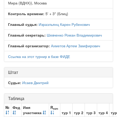
Мира (ВДНХ)), Москва
Контроль времени:
5' + 3" (Блиц)
Главный судья:
Израэльянц Карен Рубенович
Главный секретарь:
Шевченко Роман Владимирович
Главный организатор:
Ахметов Артем Замфирович
Ссылка на этот турнир в базе ФИДЕ
Штат
Судьи:
Исаев Дмитрий
Таблица
№
Фед
Имя
R
нач
участника
тур 1
тур 2
тур 3
тур 4
тур