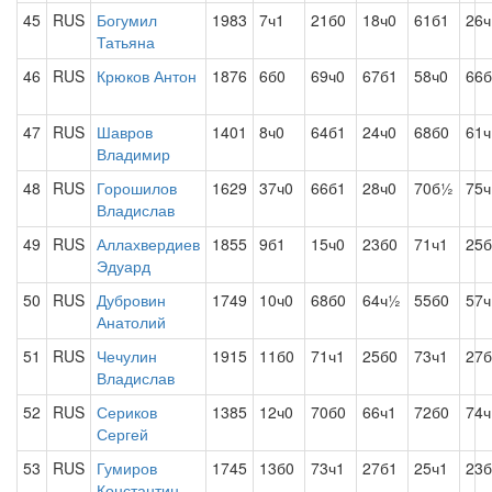
45
RUS
Богумил
1983
7ч1
21б0
18ч0
61б1
26ч
Татьяна
46
RUS
Крюков Антон
1876
6б0
69ч0
67б1
58ч0
66б
47
RUS
Шавров
1401
8ч0
64б1
24ч0
68б0
61ч
Владимир
48
RUS
Горошилов
1629
37ч0
66б1
28ч0
70б½
75ч
Владислав
49
RUS
Аллахвердиев
1855
9б1
15ч0
23б0
71ч1
25б
Эдуард
50
RUS
Дубровин
1749
10ч0
68б0
64ч½
55б0
57ч
Анатолий
51
RUS
Чечулин
1915
11б0
71ч1
25б0
73ч1
27б
Владислав
52
RUS
Сериков
1385
12ч0
70б0
66ч1
72б0
74ч
Сергей
53
RUS
Гумиров
1745
13б0
73ч1
27б1
25ч1
23б
Константин