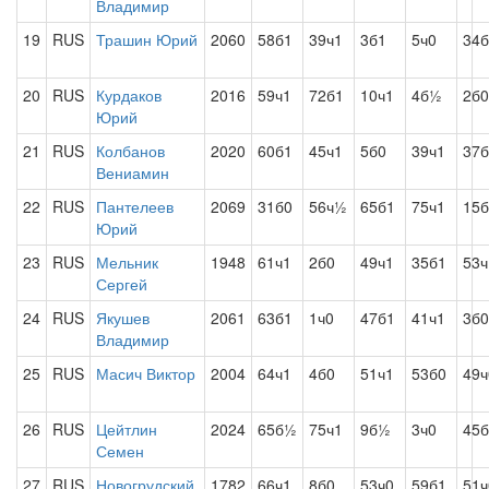
Владимир
19
RUS
Трашин Юрий
2060
58б1
39ч1
3б1
5ч0
34б
20
RUS
Курдаков
2016
59ч1
72б1
10ч1
4б½
2б0
Юрий
21
RUS
Колбанов
2020
60б1
45ч1
5б0
39ч1
37б
Вениамин
22
RUS
Пантелеев
2069
31б0
56ч½
65б1
75ч1
15б
Юрий
23
RUS
Мельник
1948
61ч1
2б0
49ч1
35б1
53ч
Сергей
24
RUS
Якушев
2061
63б1
1ч0
47б1
41ч1
3б0
Владимир
25
RUS
Масич Виктор
2004
64ч1
4б0
51ч1
53б0
49ч
26
RUS
Цейтлин
2024
65б½
75ч1
9б½
3ч0
45б
Семен
27
RUS
Новогрудский
1782
66ч1
8б0
53ч0
59б1
51ч