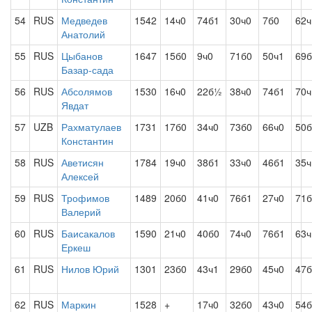
54
RUS
Медведев
1542
14ч0
74б1
30ч0
7б0
62ч
Анатолий
55
RUS
Цыбанов
1647
15б0
9ч0
71б0
50ч1
69б
Базар-сада
56
RUS
Абсолямов
1530
16ч0
22б½
38ч0
74б1
70ч
Явдат
57
UZB
Рахматулаев
1731
17б0
34ч0
73б0
66ч0
50б
Константин
58
RUS
Аветисян
1784
19ч0
38б1
33ч0
46б1
35ч
Алексей
59
RUS
Трофимов
1489
20б0
41ч0
76б1
27ч0
71б
Валерий
60
RUS
Баисакалов
1590
21ч0
40б0
74ч0
76б1
63
Еркеш
61
RUS
Нилов Юрий
1301
23б0
43ч1
29б0
45ч0
47б
62
RUS
Маркин
1528
+
17ч0
32б0
43ч0
54б