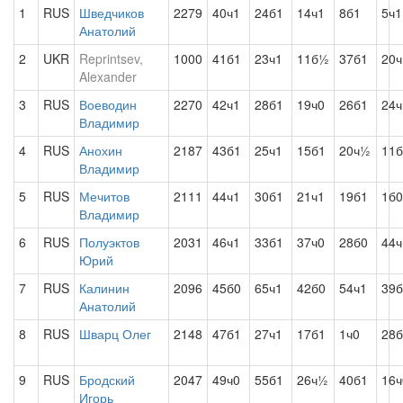
1
RUS
Шведчиков
2279
40ч1
24б1
14ч1
8б1
5ч1
Анатолий
2
UKR
Reprintsev,
1000
41б1
23ч1
11б½
37б1
20ч
Alexander
3
RUS
Воеводин
2270
42ч1
28б1
19ч0
26б1
24ч
Владимир
4
RUS
Анохин
2187
43б1
25ч1
15б1
20ч½
11
Владимир
5
RUS
Мечитов
2111
44ч1
30б1
21ч1
19б1
1б0
Владимир
6
RUS
Полуэктов
2031
46ч1
33б1
37ч0
28б0
44ч
Юрий
7
RUS
Калинин
2096
45б0
65ч1
42б0
54ч1
39б
Анатолий
8
RUS
Шварц Олег
2148
47б1
27ч1
17б1
1ч0
28б
9
RUS
Бродский
2047
49ч0
55б1
26ч½
40б1
16ч
Игорь