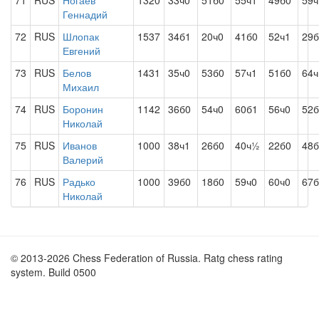
71
RUS
Ногаев
1320
33ч0
51б0
55ч1
49б0
59ч
Геннадий
72
RUS
Шлопак
1537
34б1
20ч0
41б0
52ч1
29
Евгений
73
RUS
Белов
1431
35ч0
53б0
57ч1
51б0
64ч
Михаил
74
RUS
Боронин
1142
36б0
54ч0
60б1
56ч0
52б
Николай
75
RUS
Иванов
1000
38ч1
26б0
40ч½
22б0
48б
Валерий
76
RUS
Радько
1000
39б0
18б0
59ч0
60ч0
67б
Николай
© 2013-2026 Chess Federation of Russia. Ratg chess rating
system. Build 0500