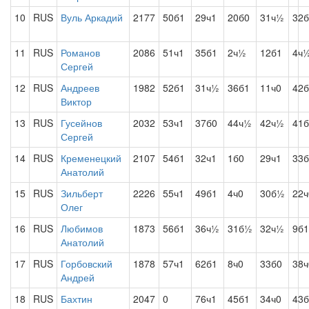
10
RUS
Вуль Аркадий
2177
50б1
29ч1
20б0
31ч½
32б
11
RUS
Романов
2086
51ч1
35б1
2ч½
12б1
4ч
Сергей
12
RUS
Андреев
1982
52б1
31ч½
36б1
11ч0
42б
Виктор
13
RUS
Гусейнов
2032
53ч1
37б0
44ч½
42ч½
41б
Сергей
14
RUS
Кременецкий
2107
54б1
32ч1
1б0
29ч1
33б
Анатолий
15
RUS
Зильберт
2226
55ч1
49б1
4ч0
30б½
22ч
Олег
16
RUS
Любимов
1873
56б1
36ч½
31б½
32ч½
9б1
Анатолий
17
RUS
Горбовский
1878
57ч1
62б1
8ч0
33б0
38ч
Андрей
18
RUS
Бахтин
2047
0
76ч1
45б1
34ч0
43