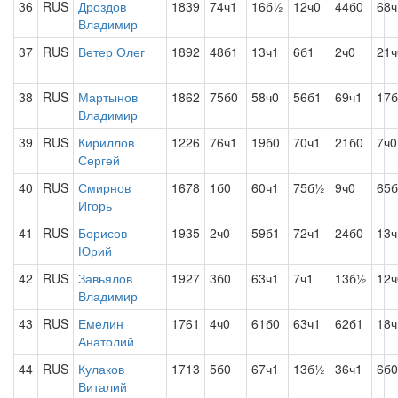
36
RUS
Дроздов
1839
74ч1
16б½
12ч0
44б0
68ч
Владимир
37
RUS
Ветер Олег
1892
48б1
13ч1
6б1
2ч0
21ч
38
RUS
Мартынов
1862
75б0
58ч0
56б1
69ч1
17б
Владимир
39
RUS
Кириллов
1226
76ч1
19б0
70ч1
21б0
7ч0
Сергей
40
RUS
Смирнов
1678
1б0
60ч1
75б½
9ч0
65б
Игорь
41
RUS
Борисов
1935
2ч0
59б1
72ч1
24б0
13ч
Юрий
42
RUS
Завьялов
1927
3б0
63ч1
7ч1
13б½
12ч
Владимир
43
RUS
Емелин
1761
4ч0
61б0
63ч1
62б1
18
Анатолий
44
RUS
Кулаков
1713
5б0
67ч1
13б½
36ч1
6б0
Виталий