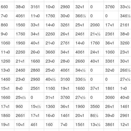
6б0
38ч0
31б1
10ч0
29б0
32ч1
0
37б0
33ч½
7ч0
40б1
11ч0
17б0
30ч0
36б½
0
0
34б½
8б0
15б0
33ч1
14ч0
32б1
25ч1
20б0
17ч1
21б1
9ч0
17б0
34ч1
22б0
26ч1
24б1
21ч½
23б1
38ч0
10б0
19б0
40ч1
21ч0
27б1
14ч0
17б0
36ч1
32б0
11ч0
22б0
26ч0
36б0
34ч1
40б1
24ч1
10б0
23ч1
12б0
21ч1
16б0
23ч0
28ч0
26б0
40ч1
33б1
30ч1
13ч0
24б0
28б0
25ч0
40б1
34ч½
0
32ч0
26б½
14б0
23ч0
29б0
40ч½
31б0
33б½
0
0
27ч½
15ч1
8ч0
25б1
11б0
19ч1
16б0
37ч1
18б1
1ч0
16б0
25ч½
0
31ч1
37б0
27ч½
0
30б0
40ч0
17ч1
9б0
15ч½
13б0
36ч1
19б0
35б0
26ч1
14б1
18б0
26б1
17ч1
16ч0
14б1
20ч1
8б½
39ч0
29б1
19ч1
10ч1
4б1
1б0
7ч0
15б1
13ч½
38б1
12ч1