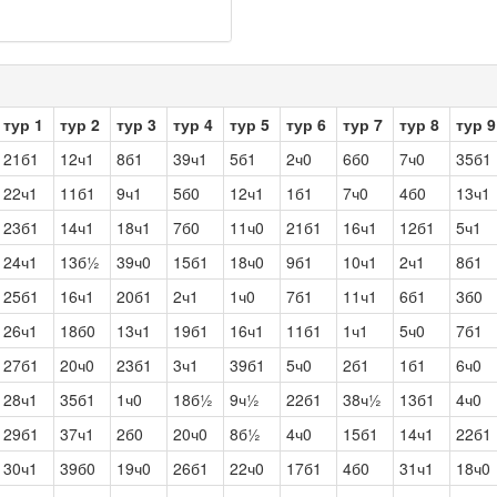
тур 1
тур 2
тур 3
тур 4
тур 5
тур 6
тур 7
тур 8
тур 9
21б1
12ч1
8б1
39ч1
5б1
2ч0
6б0
7ч0
35б1
22ч1
11б1
9ч1
5б0
12ч1
1б1
7ч0
4б0
13ч1
23б1
14ч1
18ч1
7б0
11ч0
21б1
16ч1
12б1
5ч1
24ч1
13б½
39ч0
15б1
18ч0
9б1
10ч1
2ч1
8б1
25б1
16ч1
20б1
2ч1
1ч0
7б1
11ч1
6б1
3б0
26ч1
18б0
13ч1
19б1
16ч1
11б1
1ч1
5ч0
7б1
27б1
20ч0
23б1
3ч1
39б1
5ч0
2б1
1б1
6ч0
28ч1
35б1
1ч0
18б½
9ч½
22б1
38ч½
13б1
4ч0
29б1
37ч1
2б0
20ч0
8б½
4ч0
15б1
14ч1
22б1
30ч1
39б0
19ч0
26б1
22ч0
17б1
4б0
31ч1
18ч0