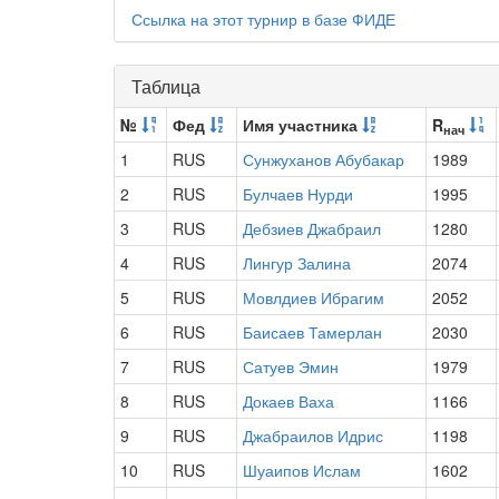
Ссылка на этот турнир в базе ФИДЕ
Таблица
№
Фед
Имя участника
R
нач
1
RUS
Сунжуханов Абубакар
1989
2
RUS
Булчаев Нурди
1995
3
RUS
Дебзиев Джабраил
1280
4
RUS
Лингур Залина
2074
5
RUS
Мовлдиев Ибрагим
2052
6
RUS
Баисаев Тамерлан
2030
7
RUS
Сатуев Эмин
1979
8
RUS
Докаев Ваха
1166
9
RUS
Джабраилов Идрис
1198
10
RUS
Шуаипов Ислам
1602