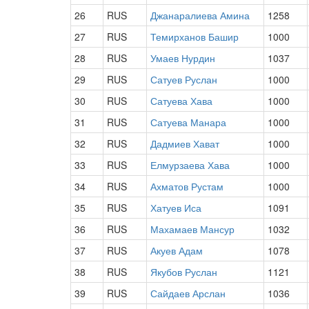
26
RUS
Джанаралиева Амина
1258
27
RUS
Темирханов Башир
1000
28
RUS
Умаев Нурдин
1037
29
RUS
Сатуев Руслан
1000
30
RUS
Сатуева Хава
1000
31
RUS
Сатуева Манара
1000
32
RUS
Дадмиев Хават
1000
33
RUS
Елмурзаева Хава
1000
34
RUS
Ахматов Рустам
1000
35
RUS
Хатуев Иса
1091
36
RUS
Махамаев Мансур
1032
37
RUS
Акуев Адам
1078
38
RUS
Якубов Руслан
1121
39
RUS
Сайдаев Арслан
1036