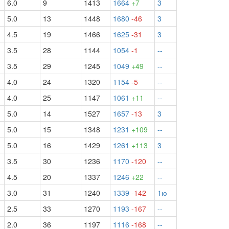
6.0
9
1413
1664
+7
3
5.0
13
1448
1680
-46
3
4.5
19
1466
1625
-31
3
3.5
28
1144
1054
-1
--
3.5
29
1245
1049
+49
--
4.0
24
1320
1154
-5
--
4.0
25
1147
1061
+11
--
5.0
14
1527
1657
-13
3
5.0
15
1348
1231
+109
--
5.0
16
1429
1261
+113
3
3.5
30
1236
1170
-120
--
4.5
20
1337
1246
+22
--
3.0
31
1240
1339
-142
1ю
2.5
33
1270
1193
-167
--
2.0
36
1197
1116
-168
--