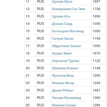
11
RUS
Цухаев Муса
1657
12
RUS
Бекмурзаев Сат-Эми
1726
13
RUS
Цухаев Иса
1656
14
RUS
Докаев Саид
1055
15
RUS
Богатырев Магомед
1000
16
RUS
Сатуев Хасан
1159
17
RUS
Абдуллаев Хамзат
1050
18
RUS
Аушев Эмин
1670
19
RUS
Лорсанов Турпал
1122
20
RUS
Ирезиев Исмаил
1148
21
RUS
Жулягов Ваха
1290
22
RUS
Мазаев Айсар
1224
23
RUS
Дааев Роберт
1481
24
RUS
Хасаев Мухаммад
1360
25
RUS
Мажиев Салам
1284