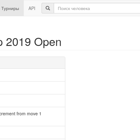
Турниры
API
p 2019 Open
ncrement from move 1