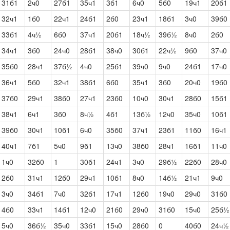
31б1
2ч0
27б1
35ч1
3б1
6ч0
5б0
19ч1
20б1
32ч1
1б0
22ч1
24б1
2б0
23ч1
18б1
3ч0
39б0
33б1
4ч½
6б0
37ч1
20б1
18ч½
39б½
8ч0
2б0
34ч1
3б0
24ч0
28б1
38ч0
30б1
22ч½
9б0
37ч0
35б0
28ч1
37б½
4ч0
25б1
39ч0
9ч0
24б1
17ч0
36ч1
5б0
32ч1
38б1
6б0
35ч1
3б0
20ч0
19б0
37б0
29ч1
38б0
27ч1
23б0
10ч0
30ч1
28б0
15б1
38ч1
6ч1
3б0
8ч½
4б1
13б½
12ч0
35ч0
10б1
39б0
30ч1
10б1
6ч0
35б0
37ч1
23б1
11б0
16ч1
40ч1
7б1
5ч0
9б1
13ч0
38б0
28ч1
16б1
11ч0
1ч0
32б0
1
30б1
24ч1
3ч0
29б½
22б0
28ч0
2б0
31ч1
12б0
29ч1
10б1
8ч0
14б½
21ч1
9ч0
3ч0
34б1
7ч0
32б1
17ч1
12б0
19ч0
29ч0
31б0
4б0
33ч1
14б1
12ч0
21б0
29ч0
31б0
15ч0
25б½
5ч0
36б½
35ч0
33б1
15ч0
28б0
0
40б0
24ч½