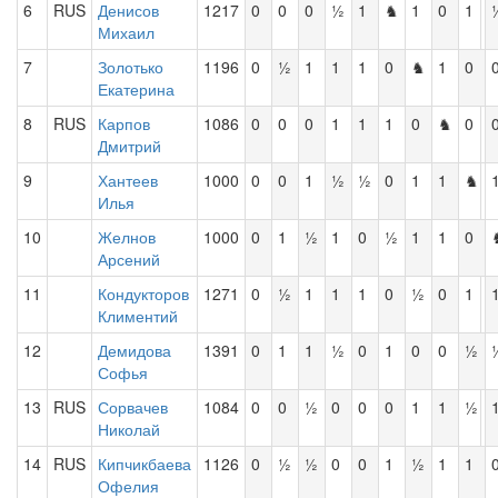
6
RUS
Денисов
1217
0
0
0
½
1
♞
1
0
1
Михаил
7
Золотько
1196
0
½
1
1
1
0
♞
1
0
Екатерина
8
RUS
Карпов
1086
0
0
0
1
1
1
0
♞
0
Дмитрий
9
Хантеев
1000
0
0
1
½
½
0
1
1
♞
Илья
10
Желнов
1000
0
1
½
1
0
½
1
1
0
Арсений
11
Кондукторов
1271
0
½
1
1
1
0
½
0
1
Климентий
12
Демидова
1391
0
1
1
½
0
1
0
0
½
Софья
13
RUS
Сорвачев
1084
0
0
½
0
0
0
1
1
½
Николай
14
RUS
Кипчикбаева
1126
0
½
½
0
0
1
½
1
1
Офелия