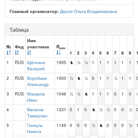
Главный организатор:
Дерли Ольга Владимировна
Таблица
Имя
№
Фед
участника
R
нач
1
2
3
4
5
6
7
8
9
1
RUS
Щёлоков
1955
♞
½
½
1
1
1
1
1
1
Валерий
2
RUS
Воробьев
1000
½
♞
½
0
1
1
½
1
1
Александр
3
RUS
Макаров
1046
½
½
♞
1
1
1
0
1
0
Иван
4
Вагапов
1331
0
1
0
♞
½
½
0
0
½
Тамерлан
5
Гинкуль
1149
0
0
0
½
♞
0
0
0
½
Никита