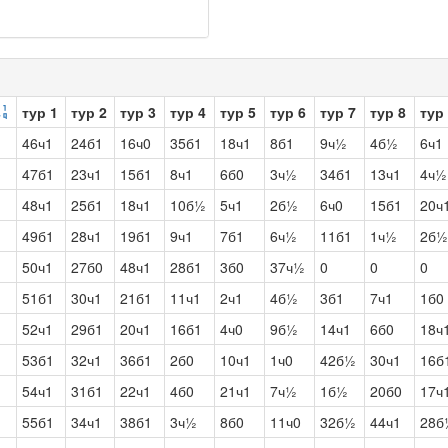
тур 1
тур 2
тур 3
тур 4
тур 5
тур 6
тур 7
тур 8
тур
46ч1
24б1
16ч0
35б1
18ч1
8б1
9ч½
4б½
6ч1
47б1
23ч1
15б1
8ч1
6б0
3ч½
34б1
13ч1
4ч½
48ч1
25б1
18ч1
10б½
5ч1
2б½
6ч0
15б1
20ч
49б1
28ч1
19б1
9ч1
7б1
6ч½
11б1
1ч½
2б½
50ч1
27б0
48ч1
28б1
3б0
37ч½
0
0
0
51б1
30ч1
21б1
11ч1
2ч1
4б½
3б1
7ч1
1б0
52ч1
29б1
20ч1
16б1
4ч0
9б½
14ч1
6б0
18ч
53б1
32ч1
36б1
2б0
10ч1
1ч0
42б½
30ч1
16б
54ч1
31б1
22ч1
4б0
21ч1
7ч½
1б½
20б0
17ч
55б1
34ч1
38б1
3ч½
8б0
11ч0
32б½
44ч1
28б