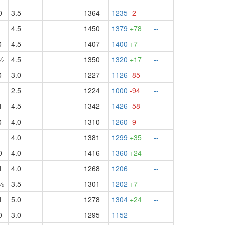
0
3.5
1364
1235
-2
--
1
4.5
1450
1379
+78
--
0
4.5
1407
1400
+7
--
½
4.5
1350
1320
+17
--
0
3.0
1227
1126
-85
--
2.5
1224
1000
-94
--
1
4.5
1342
1426
-58
--
0
4.0
1310
1260
-9
--
1
4.0
1381
1299
+35
--
0
4.0
1416
1360
+24
--
1
4.0
1268
1206
--
½
3.5
1301
1202
+7
--
1
5.0
1278
1304
+24
--
0
3.0
1295
1152
--