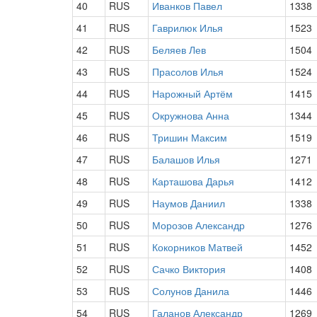
40
RUS
Иванков Павел
1338
41
RUS
Гаврилюк Илья
1523
42
RUS
Беляев Лев
1504
43
RUS
Прасолов Илья
1524
44
RUS
Нарожный Артём
1415
45
RUS
Окружнова Анна
1344
46
RUS
Тришин Максим
1519
47
RUS
Балашов Илья
1271
48
RUS
Карташова Дарья
1412
49
RUS
Наумов Даниил
1338
50
RUS
Морозов Александр
1276
51
RUS
Кокорников Матвей
1452
52
RUS
Сачко Виктория
1408
53
RUS
Солунов Данила
1446
54
RUS
Галанов Александр
1269