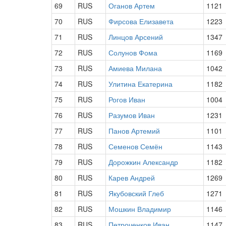
69
RUS
Оганов Артем
1121
70
RUS
Фирсова Елизавета
1223
71
RUS
Линцов Арсений
1347
72
RUS
Солунов Фома
1169
73
RUS
Амиева Милана
1042
74
RUS
Улитина Екатерина
1182
75
RUS
Рогов Иван
1004
76
RUS
Разумов Иван
1231
77
RUS
Панов Артемий
1101
78
RUS
Семенов Семён
1143
79
RUS
Дорожкин Александр
1182
80
RUS
Карев Андрей
1269
81
RUS
Якубовский Глеб
1271
82
RUS
Мошкин Владимир
1146
83
RUS
Петроченков Иван
1147