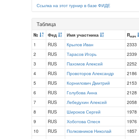
Ссылка на этот турнир в базе ФИДЕ
Таблица
№
Фед
Имя участника
R
нач
1
RUS
Крылов Иван
2333
2
RUS
Тарасов Игорь
2339
3
RUS
Пахомов Алексей
2252
4
RUS
Провоторов Александр
2186
5
RUS
Корнилович Дмитрий
2153
6
RUS
Голубова Анна
2128
7
RUS
Лебедухин Алексей
2058
8
RUS
Широков Сергей
1978
9
RUS
Хоботова Олеся
1976
10
RUS
Полковников Николай
1857