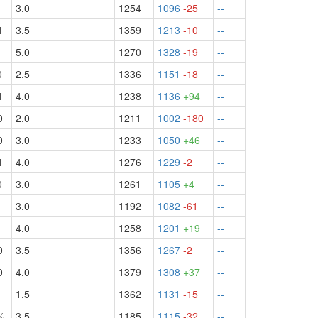
1
3.0
1254
1096
-25
--
1
3.5
1359
1213
-10
--
1
5.0
1270
1328
-19
--
0
2.5
1336
1151
-18
--
1
4.0
1238
1136
+94
--
0
2.0
1211
1002
-180
--
0
3.0
1233
1050
+46
--
1
4.0
1276
1229
-2
--
0
3.0
1261
1105
+4
--
1
3.0
1192
1082
-61
--
1
4.0
1258
1201
+19
--
0
3.5
1356
1267
-2
--
0
4.0
1379
1308
+37
--
1.5
1362
1131
-15
--
½
3.5
1185
1115
-32
--