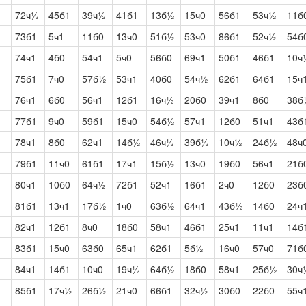
72ч½
45б1
39ч½
41б1
13б½
15ч0
56б1
53ч½
11б
73б1
5ч1
11б0
13ч0
51б½
53ч0
86б1
52ч½
54б
74ч1
4б0
54ч1
5ч0
56б0
69ч1
50б1
46б1
10ч
75б1
7ч0
57б½
53ч1
40б0
54ч½
62б1
64б1
15ч
76ч1
6б0
56ч1
12б1
16ч½
20б0
39ч1
8б0
38б
77б1
9ч0
59б1
15ч0
54б½
57ч1
12б0
51ч1
43б
78ч1
8б0
62ч1
14б½
46ч½
39б½
10ч½
24б½
48ч
79б1
11ч0
61б1
17ч1
15б½
13ч0
19б0
56ч1
21б
80ч1
10б0
64ч½
72б1
52ч1
16б1
2ч0
12б0
23б
81б1
13ч1
17б½
1ч0
63б½
64ч1
43б½
14б0
24ч
82ч1
12б1
8ч0
18б0
58ч1
46б1
25ч1
11ч1
14б
83б1
15ч0
63б0
65ч1
62б1
5б½
16ч0
57ч0
71б
84ч1
14б1
10ч0
19ч½
64б½
18б0
58ч1
25б½
30ч
85б1
17ч½
26б½
21ч0
66б1
32ч½
30б0
22б0
55ч