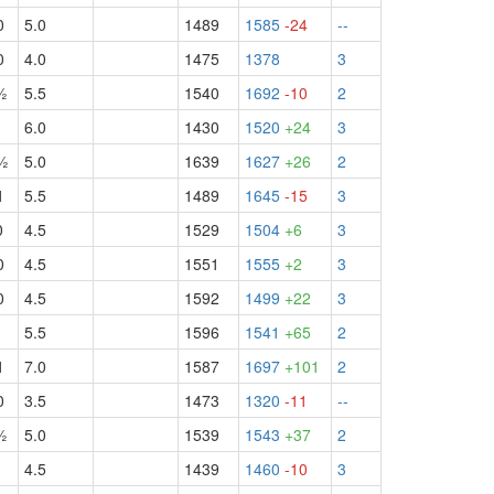
0
5.0
1489
1585
-24
--
0
4.0
1475
1378
3
½
5.5
1540
1692
-10
2
1
6.0
1430
1520
+24
3
½
5.0
1639
1627
+26
2
1
5.5
1489
1645
-15
3
0
4.5
1529
1504
+6
3
0
4.5
1551
1555
+2
3
0
4.5
1592
1499
+22
3
1
5.5
1596
1541
+65
2
1
7.0
1587
1697
+101
2
0
3.5
1473
1320
-11
--
½
5.0
1539
1543
+37
2
1
4.5
1439
1460
-10
3