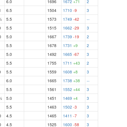
1
6.0
1696
1672
+71
2
1
6.5
1504
1710
-9
3
½
5.5
1573
1749
-42
--
0
5.5
1515
1662
-29
3
0
5.0
1667
1739
-19
2
5.5
1678
1731
+9
2
5.0
1492
1665
-67
3
5.5
1755
1711
+43
2
0
5.5
1559
1608
+8
3
6.0
1665
1738
+38
--
1
5.5
1561
1552
+44
3
½
5.0
1451
1469
+4
3
1
5.5
1463
1502
-3
3
0
4.5
1465
1411
-7
3
0
4.5
1525
1600
-58
3