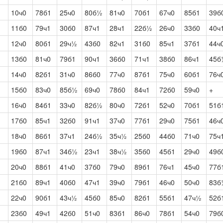
10ч0
78б1
25ч0
80б½
81ч0
70б1
67ч0
85б1
39б
11б0
79ч1
30б0
87ч1
28ч1
22б½
26ч0
33б0
40ч
12ч0
80б1
29ч½
43б0
82ч1
31б0
85ч1
37б1
44ч
13б0
81ч0
79б1
90ч1
36б0
71ч1
38б0
86ч1
45б
14ч0
82б1
31ч0
86б0
77ч0
87б1
75ч0
60б1
76ч
15б0
83ч0
85б½
69ч0
78б0
84ч1
72б0
59ч0
+
16ч0
84б1
33ч0
82б½
80ч0
72б1
52ч0
70б1
51б
17б0
85ч1
32б0
91ч1
37ч0
77б1
29ч0
75б1
46ч
18ч0
86б1
37ч1
24б½
35ч½
25б0
44б0
71ч0
75ч
19б0
87ч1
34б½
23ч1
38ч½
35б0
45б1
29ч0
49б
20ч0
88б1
41ч0
37б0
79ч0
89б1
76ч1
45ч0
77б
21б0
89ч1
40б0
47ч1
39ч0
79б1
46ч0
50ч0
83б
22ч0
90б1
43ч½
45б0
85ч0
82б1
55б1
47ч½
52б
23б0
49ч1
42б0
51ч0
83б1
86ч0
78б1
54ч0
79б