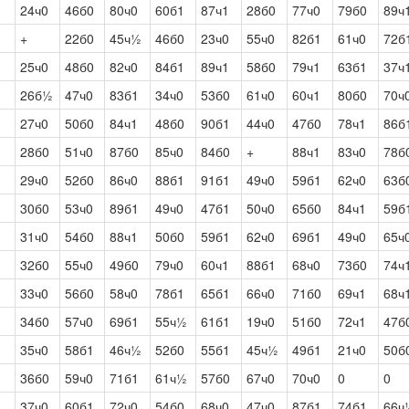
24ч0
46б0
80ч0
60б1
87ч1
28б0
77ч0
79б0
89ч
+
22б0
45ч½
46б0
23ч0
55ч0
82б1
61ч0
72б
25ч0
48б0
82ч0
84б1
89ч1
58б0
79ч1
63б1
37ч
26б½
47ч0
83б1
34ч0
53б0
61ч0
60ч1
80б0
70ч
27ч0
50б0
84ч1
48б0
90б1
44ч0
47б0
78ч1
86б
28б0
51ч0
87б0
85ч0
84б0
+
88ч1
83ч0
78б
29ч0
52б0
86ч0
88б1
91б1
49ч0
59б1
62ч0
63б
30б0
53ч0
89б1
49ч0
47б1
50ч0
65б0
84ч1
59б
31ч0
54б0
88ч1
50б0
59б1
62ч0
69б1
49ч0
65ч
32б0
55ч0
49б0
79ч0
60ч1
88б1
68ч0
73б0
74ч
33ч0
56б0
58ч0
78б1
65б1
66ч0
71б0
69ч1
68ч
34б0
57ч0
69б1
55ч½
61б1
19ч0
51б0
72ч1
47б
35ч0
58б1
46ч½
52б0
55б1
45ч½
49б1
21ч0
50б
36б0
59ч0
71б1
61ч½
57б0
67ч0
70ч0
0
0
37ч0
60б1
72ч0
54б0
68ч0
47ч0
87б1
74б1
66ч