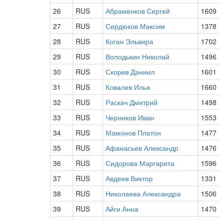
26
RUS
Абраменков Сергей
1609
27
RUS
Сердюков Максим
1378
28
RUS
Коган Эльвира
1702
29
RUS
Володькин Николай
1496
30
RUS
Скорев Даниил
1601
31
RUS
Ковалев Илья
1660
32
RUS
Раскач Дмитрий
1498
33
RUS
Черников Иван
1553
34
RUS
Мамонов Платон
1477
35
RUS
Афанасьев Александр
1476
36
RUS
Сидорова Маргарита
1596
37
RUS
Авдеев Виктор
1331
38
RUS
Николаева Александра
1506
39
RUS
Айги Анна
1470