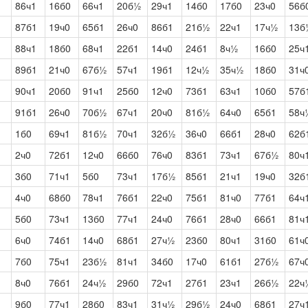
86ч1
16б0
66ч1
20б½
29ч1
14б0
17б0
23ч0
56б
87б1
19ч0
65б1
26ч0
86б1
21б½
22ч1
17ч½
13б
88ч1
18б0
68ч1
22б1
14ч0
24б1
8ч½
16б0
25ч
89б1
21ч0
67б½
57ч1
19б1
12ч½
35ч½
18б0
31ч
90ч1
20б0
91ч1
25б0
12ч0
73б1
63ч1
10б0
57б
91б1
26ч0
70б½
67ч1
20ч0
81б½
64ч0
65б1
58ч
1б0
69ч1
81б½
70ч1
32б½
36ч0
66б1
28ч0
62б
2ч0
72б1
12ч0
66б0
76ч0
83б1
73ч1
67б½
80ч
3б0
71ч1
5б0
73ч1
17б½
85б1
21ч1
19ч0
32б
4ч0
68б0
78ч1
76б1
22ч0
75б1
81ч0
77б1
64ч
5б0
73ч1
13б0
77ч1
24ч0
76б1
28ч0
66б1
81ч
6ч0
74б1
14ч0
68б1
27ч½
23б0
80ч1
31б0
61ч
7б0
75ч1
23б½
81ч1
34б0
17ч0
61б1
27б½
67ч
8ч0
76б1
24ч½
29б0
72ч1
27б1
23ч1
26б½
22ч
9б0
77ч1
28б0
83ч1
31ч½
29б½
24ч0
68б1
27ч