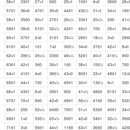
56ч1
33б1
27ч1
6б0
25ч1
10б1
4ч0
36б0
26ч
57б1
36ч0
47б1
30ч0
44б1
43б½
31ч1
34ч1
19б
58ч1
35б0
50ч1
27б1
26ч½
33б1
20ч½
2б0
41ч
59б1
38ч0
51б1
32ч½
42б1
40ч1
7б0
35ч1
36ч
60ч1
37б1
2ч0
31б1
33ч½
26б1
18ч½
3ч0
29б
61б1
40ч1
1б1
7ч0
30б½
34ч0
37б1
42ч1
8ч0
62ч1
39б½
35ч½
33б0
48ч½
52б1
40ч1
41б½
9б0
63б1
42ч1
3б0
36ч1
1б0
38ч1
15б½
43ч1
7б0
64ч1
41б1
4ч0
38б½
43ч0
80б1
33ч1
48б1
12ч
65б1
44ч1
7б0
40ч½
45б1
30ч1
13б½
9ч1
3б0
66ч1
43б1
6ч0
39б1
9б0
41ч½
48б0
81б1
33ч
67б1
70ч1
9б0
42ч0
49б1
56ч½
41б0
39ч1
53б
68ч1
2б0
52ч½
64б0
70б1
51ч1
53б0
40б1
34ч
69б1
1ч0
53б½
63ч½
50б1
42ч0
54б1
32ч½
35б
71б1
3ч0
55б1
44ч1
11б0
63ч1
36б0
38ч½
42б