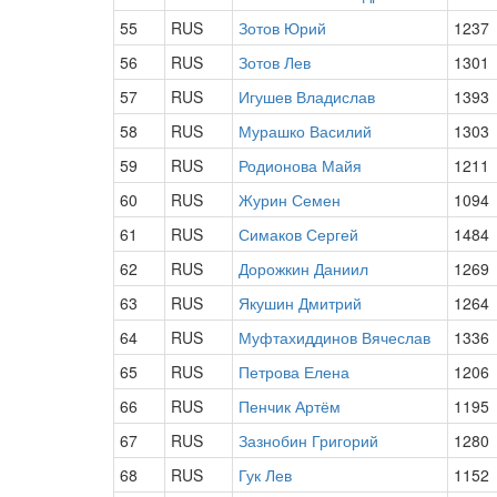
55
RUS
Зотов Юрий
1237
56
RUS
Зотов Лев
1301
57
RUS
Игушев Владислав
1393
58
RUS
Мурашко Василий
1303
59
RUS
Родионова Майя
1211
60
RUS
Журин Семен
1094
61
RUS
Симаков Сергей
1484
62
RUS
Дорожкин Даниил
1269
63
RUS
Якушин Дмитрий
1264
64
RUS
Муфтахиддинов Вячеслав
1336
65
RUS
Петрова Елена
1206
66
RUS
Пенчик Артём
1195
67
RUS
Зазнобин Григорий
1280
68
RUS
Гук Лев
1152