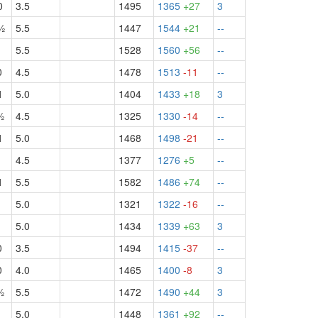
0
3.5
1495
1365
+27
3
½
5.5
1447
1544
+21
--
1
5.5
1528
1560
+56
--
0
4.5
1478
1513
-11
--
1
5.0
1404
1433
+18
3
½
4.5
1325
1330
-14
--
1
5.0
1468
1498
-21
--
1
4.5
1377
1276
+5
--
1
5.5
1582
1486
+74
--
1
5.0
1321
1322
-16
--
1
5.0
1434
1339
+63
3
0
3.5
1494
1415
-37
--
0
4.0
1465
1400
-8
3
½
5.5
1472
1490
+44
3
1
5.0
1448
1361
+92
--