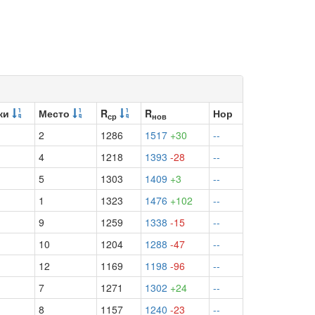
ки
Место
R
R
Нор
ср
нов
2
1286
1517
+30
--
4
1218
1393
-28
--
5
1303
1409
+3
--
1
1323
1476
+102
--
9
1259
1338
-15
--
10
1204
1288
-47
--
12
1169
1198
-96
--
7
1271
1302
+24
--
8
1157
1240
-23
--