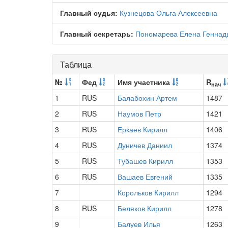
Главный судья:
Кузнецова Ольга Алексеевна
Главный секретарь:
Пономарева Елена Геннад
Таблица
№
Фед
Имя участника
R
нач
1
RUS
Балабохин Артем
1487
2
RUS
Наумов Петр
1421
3
RUS
Еркаев Кирилл
1406
4
RUS
Дуничев Даниил
1374
5
RUS
Тубашев Кирилл
1353
6
RUS
Вашаев Евгений
1335
7
Корольков Кирилл
1294
8
RUS
Беляков Кирилл
1278
9
Балуев Илья
1263