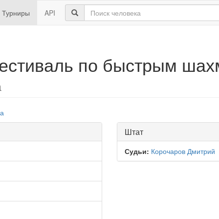
Турниры
API
естиваль по быстрым шах
а
па
Штат
Судьи:
Корочаров Дмитрий