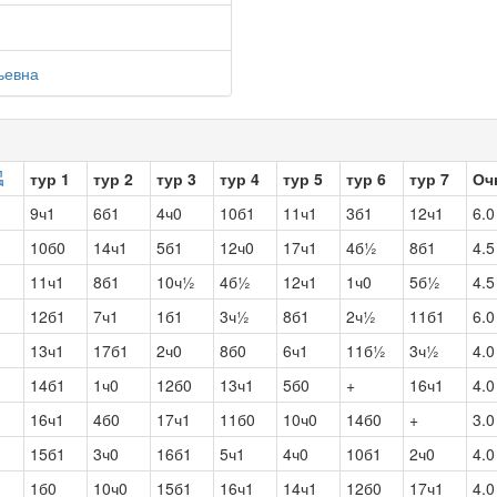
ьевна
тур 1
тур 2
тур 3
тур 4
тур 5
тур 6
тур 7
Оч
9ч1
6б1
4ч0
10б1
11ч1
3б1
12ч1
6.0
10б0
14ч1
5б1
12ч0
17ч1
4б½
8б1
4.5
11ч1
8б1
10ч½
4б½
12ч1
1ч0
5б½
4.5
12б1
7ч1
1б1
3ч½
8б1
2ч½
11б1
6.0
13ч1
17б1
2ч0
8б0
6ч1
11б½
3ч½
4.0
14б1
1ч0
12б0
13ч1
5б0
+
16ч1
4.0
16ч1
4б0
17ч1
11б0
10ч0
14б0
+
3.0
15б1
3ч0
16б1
5ч1
4ч0
10б1
2ч0
4.0
1б0
10ч0
15б1
16ч1
14ч1
12б0
17ч1
4.0