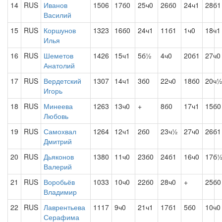
14
RUS
Иванов
1506
17б0
25ч0
26б0
24ч1
28б1
Василий
15
RUS
Коршунов
1323
16б0
24ч1
11б1
1ч0
18ч1
Илья
16
RUS
Шеметов
1426
15ч1
5б½
4ч0
20б1
27ч0
Анатолий
17
RUS
Вердетский
1307
14ч1
3б0
22ч0
18б0
20ч
Игорь
18
RUS
Минеева
1263
13ч0
+
8б0
17ч1
15б0
Любовь
19
RUS
Самохвал
1264
12ч1
2б0
23ч½
27ч0
26б1
Дмитрий
20
RUS
Дьяконов
1380
11ч0
23б0
24б1
16ч0
17б
Валерий
21
RUS
Воробьёв
1033
10ч0
22б0
28ч0
+
25б0
Владимир
22
RUS
Лаврентьева
1117
9ч0
21ч1
17б1
5б0
10ч0
Серафима