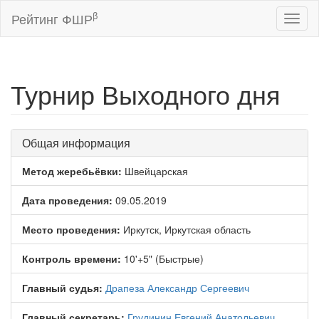
β
Рейтинг ФШР
Toggl
naviga
Турнир Выходного дня
Общая информация
Метод жеребьёвки:
Швейцарская
Дата проведения:
09.05.2019
Место проведения:
Иркутск, Иркутская область
Контроль времени:
10'+5" (Быстрые)
Главный судья:
Драпеза Александр Сергеевич
Главный секретарь:
Грудинин Евгений Анатольевич