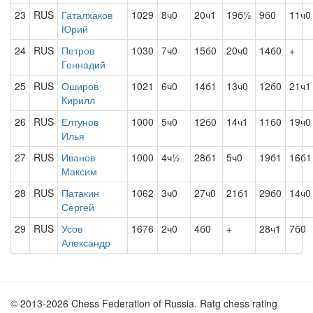
23
RUS
Гаталхаков
1029
8ч0
20ч1
19б½
9б0
11ч0
Юрий
24
RUS
Петров
1030
7ч0
15б0
20ч0
14б0
+
Геннадий
25
RUS
Оширов
1021
6ч0
14б1
13ч0
12б0
21ч1
Кирилл
26
RUS
Елтунов
1000
5ч0
12б0
14ч1
11б0
19ч0
Илья
27
RUS
Иванов
1000
4ч½
28б1
5ч0
19б1
16б1
Максим
28
RUS
Патакин
1062
3ч0
27ч0
21б1
29б0
14ч0
Сергей
29
RUS
Усов
1676
2ч0
4б0
+
28ч1
7б0
Александр
© 2013-2026 Chess Federation of Russia. Ratg chess rating