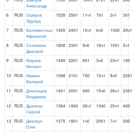
Александр
6
RUS
Оширов
1528
25б1
11ч1
7б1
2ч1
3б1
Эдуард
7
RUS
Беломестных
1455
24б1
10ч1
6ч0
13б0
29ч1
Афанасий
8
RUS
Соломеин
1808
23б1
9ч0
18ч1
10б1
5ч1
Дмитрий
9
RUS
Марков
1499
22б1
8б1
3ч0
23ч1
1б0
Михаил
10
RUS
Ивакин
1398
21б1
7б0
12ч1
8ч0
22б1
Валерий
11
RUS
Докольцев
1401
20б1
6б0
15ч0
26ч1
23б1
Владимир
12
RUS
Драпеза
1384
19б0
26ч1
10б0
25ч1
4б0
Сергей
13
RUS
Дмитрук
1375
18б1
1ч0
25б1
7ч1
2б0
Олег