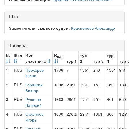
Штат
Заместители главного судьи:
Краснопеев Александр
Таблица
№
Фед
Имя
R
тур
тур
нач
участника
тур 1
2
тур 3
4
тур 
1
RUS
Прохоров
1736
+
13б1
2ч0
15б1
9ч1
Юрий
2
RUS
Горячкин
1698
29б1
19ч1
1б1
6б0
13ч1
Виктор
3
RUS
Русанов
1668
28б1
17ч1
9б1
4ч1
6ч0
Валерий
4
RUS
Сахьянов
1630
27б½
29ч1
16б1
3б0
12ч1
Игорь
5
RUS
Швецов
1530
26б1
16ч½
27б1
22ч1
8б0