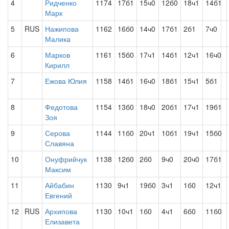
4
Ридченко
1174
17б1
15ч0
12б0
18ч1
14б1
Марк
5
RUS
Нажипова
1162
16б0
14ч0
17б1
2б1
7ч0
Малика
6
Марков
1161
15б0
17ч1
14б1
12ч1
16ч0
Кирилл
7
Ежова Юлия
1158
14б1
16ч0
18б1
15ч1
5б1
8
Федотова
1154
13б0
18ч0
20б1
17ч1
19б1
Зоя
9
Серова
1144
11б0
20ч1
10б1
19ч1
15б0
Славяна
10
Онуфрийчук
1138
12б0
2б0
9ч0
20ч0
17б1
Максим
11
Айбабин
1130
9ч1
19б0
3ч1
1б0
12ч1
Евгений
12
RUS
Архипова
1130
10ч1
1б0
4ч1
6б0
11б0
Елизавета