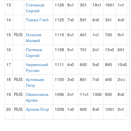
13
Степанов
1126
8ч1
3б1
19ч1
16б1
1ч1
Сергей
14
Томюк Глеб
1125
7ч0
5б1
6ч0
3б1
4ч0
15
RUS
Логинов
1115
6ч1
4б1
1ч1
7б0
9ч1
Матвей
16
Поляков
1108
5ч1
7б1
2ч1
13ч0
6б1
Сергей
17
Червинский
1111
4ч0
6б0
5ч0
8б0
10ч0
Руслан
18
RUS
Артемьев
1100
3ч0
8б1
7ч0
4б0
2ч½
Петр
19
RUS
Овчинников
1096
2ч1
11ч1
13б0
9б0
8ч0
Артём
20
RUS
Артеев Егор
1058
1ч0
9б0
8ч0
10б1
3ч1