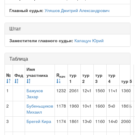
Главный судья:
Уляшов Дмитрий Александрович
Штат
Заместители главного судьи:
Капацун Юрий
Таблица
Имя
№
Фед
участника
R
тур
тур
тур
тур
нач
1
2
3
4
тур 5
1
Бажуков
1232
20б1
12ч1
15б0
11ч1
13б0
Захар
2
Бубеньщиков
1178
19б0
10ч1
16б0
5ч0
18б½
Михаил
3
Брегей Кира
1174
18б1
13ч0
11б0
14ч0
20б0