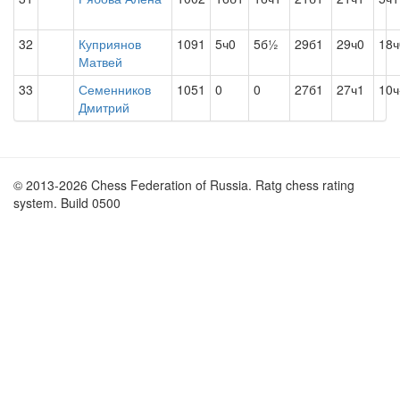
32
Куприянов
1091
5ч0
5б½
29б1
29ч0
18ч
Матвей
33
Семенников
1051
0
0
27б1
27ч1
10ч
Дмитрий
© 2013-2026 Chess Federation of Russia. Ratg chess rating
system. Build 0500