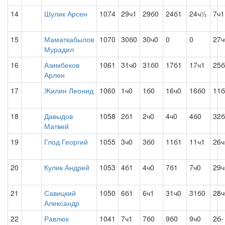
14
Шулик Арсен
1074
29ч1
29б0
24б1
24ч½
7ч1
15
Маматкабылов
1070
30б0
30ч0
0
0
27ч
Мурадил
16
Азимбеков
1061
31ч0
31б0
17б1
17ч1
25б
Арлен
17
Жилин Леонид
1060
1ч0
1б0
16ч0
16б0
11б
18
Давыдов
1058
2б1
2ч0
4ч0
4б0
32б
Матвей
19
Глод Георгий
1055
3ч0
3б0
11б1
11ч1
26ч
20
Кулик Андрей
1053
4б1
4ч0
7б1
7ч0
29ч
21
Савицкий
1050
6б1
6ч1
31ч0
31б0
28ч
Александр
22
Равлюк
1041
7ч1
7б0
9б0
9ч0
2б-