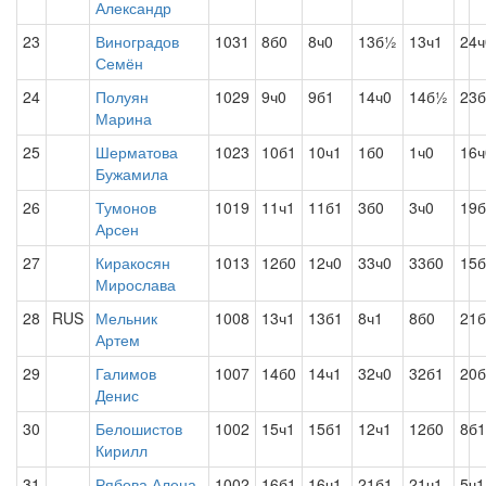
Александр
23
Виноградов
1031
8б0
8ч0
13б½
13ч1
24ч
Семён
24
Полуян
1029
9ч0
9б1
14ч0
14б½
23б
Марина
25
Шерматова
1023
10б1
10ч1
1б0
1ч0
16ч
Бужамила
26
Тумонов
1019
11ч1
11б1
3б0
3ч0
19б
Арсен
27
Киракосян
1013
12б0
12ч0
33ч0
33б0
15б
Мирослава
28
RUS
Мельник
1008
13ч1
13б1
8ч1
8б0
21б
Артем
29
Галимов
1007
14б0
14ч1
32ч0
32б1
20б
Денис
30
Белошистов
1002
15ч1
15б1
12ч1
12б0
8б1
Кирилл
31
Рябова Алена
1002
16б1
16ч1
21б1
21ч1
5ч1