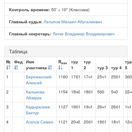
Контроль времени:
50' + 10" (Классика)
Главный судья:
Латыпов Михаил Абугалиевич
Главный секретарь:
Литке Владимир Владимирович
Таблица
№
Фед
Имя
R
тур
тур
тур
нач
участника
1
2
тур 3
тур 4
5
1
Бережанский
1160
17б1
17ч1
25ч1
25б1
3б0
Алексей
2
Калыкова
1154
18ч0
18б1
5б0
5ч0
22ч
Айзирек
3
Кадыралиев
1127
19б1
19ч1
26ч1
26б1
1ч1
Бектур
4
Агапов Семен
1121
20ч0
20б1
18б1
18ч1
12ч