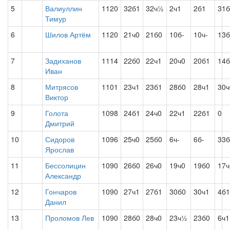
5
Валиуллин
1120
32б1
32ч½
2ч1
2б1
31б
Тимур
6
Шилов Артём
1120
21ч0
21б0
10б-
10ч-
13б
7
Задиханов
1114
22б0
22ч1
20ч0
20б1
14б
Иван
8
Митрясов
1101
23ч1
23б1
28б0
28ч1
30ч
Виктор
9
Голота
1098
24б1
24ч0
22ч1
22б1
0
Дмитрий
10
Сидоров
1096
25ч0
25б0
6ч-
6б-
33б
Ярослав
11
Бессолицин
1090
26б0
26ч0
19ч0
19б0
17ч
Александр
12
Гончаров
1090
27ч1
27б1
30б0
30ч1
4б1
Данил
13
Проломов Лев
1090
28б0
28ч0
23ч½
23б0
6ч1