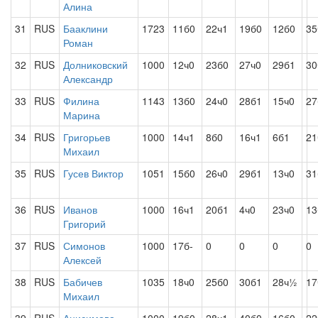
Алина
31
RUS
Бааклини
1723
11б0
22ч1
19б0
12б0
35
Роман
32
RUS
Долниковский
1000
12ч0
23б0
27ч0
29б1
30
Александр
33
RUS
Филина
1143
13б0
24ч0
28б1
15ч0
27
Марина
34
RUS
Григорьев
1000
14ч1
8б0
16ч1
6б1
21
Михаил
35
RUS
Гусев Виктор
1051
15б0
26ч0
29б1
13ч0
31
36
RUS
Иванов
1000
16ч1
20б1
4ч0
23ч0
13
Григорий
37
RUS
Симонов
1000
17б-
0
0
0
0
Алексей
38
RUS
Бабичев
1035
18ч0
25б0
30б1
28ч½
17
Михаил