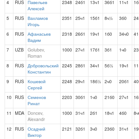
4
RUS
Павельев
2348
24б1
13ч1
36б1
11ч1
1б
Алексей
5
RUS
Вахламов
2351
25ч1
15б1
8ч½
3б0
24
Игорь
6
RUS
Афанасьев
2318
26б1
19ч1
1б0
34ч0
41
Вадим
7
UZB
Golubev,
1000
27ч1
17б1
3б1
1ч0
23
Roman
8
RUS
Добровольский
2245
28б1
34ч1
5б½
19ч1
11
Константин
9
RUS
Кошевой
2248
29ч1
18б½
2ч0
20б1
40
Сергей
10
RUS
Семенов
2203
30б1
1ч0
21б0
27ч1
16
Ринат
11
MDA
Doncev,
1000
31ч1
2б1
18ч1
4б0
8ч
Alexandr
12
RUS
Осадчий
2121
32б1
3ч0
23б0
31ч1
19
Виктор