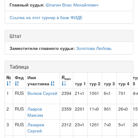
Главный судья:
Шпагин Влас Михайлович
Ссылка на этот турнир в базе ФИДЕ
Штат
Заместители главного судьи:
Золотова Любовь
Таблица
№
Фед
Имя
R
ту
нач
участника
тур 1
тур 2
тур 3
тур 4
5
1
RUS
Волков Сергей
2394
21ч1
10б1
6ч1
7б1
4ч
2
RUS
Лавров
2359
22б1
11ч0
9б1
26ч0
15
Максим
3
RUS
Лазарев
2312
23ч1
12б1
7ч0
5ч1
26
Сергей