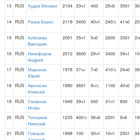
13
RUS
Худов Михаил
2104
33ч1
4б0
25ч0
35б1
36
14
RUS
Разов Борис
2119
34б0
40ч1
24б½
41ч0
25
15
RUS
Кобозева
2001
35ч1
5ч0
26б0
33б1
2ч
Виктория
16
RUS
Никифоров
2012
36б0
29ч1
34б0
39ч1
10
Андрей
17
RUS
Маронов
1978
37ч+
7ч0
41б½
24ч0
38
Юрий
18
RUS
Аветисян
1980
38б1
9ч½
11б0
40ч0
20
Алексей
19
RUS
Смирнов
1949
39ч1
6б0
31ч1
8б0
12
Игорь
20
RUS
Топорков
1233
40б½
36ч0
22б1
9ч0
18
Николай
21
RUS
Говоров
1998
1б0
30ч1
10ч1
25б1
34
Алексей