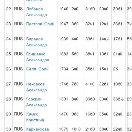
22
RUS
Лобанов
1940
2ч0
31б0
20ч0
30б1
39
Александр
23
RUS
Пестров Юрий
1947
3б0
32ч1
12ч1
36б1
7ч
24
RUS
Баранов
1939
4ч0
33б1
14ч½
17б1
5б
Александр
25
RUS
Грищенко
1883
5б0
38ч1
13б1
21ч0
14
Александра
26
RUS
Сепп Юрий
1734
6ч0
35б1
15ч1
2б1
3ч
27
RUS
Некрасов
1748
7б0
41ч0
32б1
10б0
33
Александр
28
RUS
Горский
1391
8ч0
39б0
33ч0
38б½
29
Александр
29
RUS
Хамко
1476
9б0
16б0
35ч0
32ч0
28
Кристина
30
RUS
Карнаухова
1079
10ч0
21б0
38ч0
22ч0
32