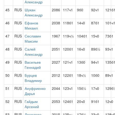
Александр
45
RUS
Шукан
2086
117ч1
9б0
92ч1
121б
Александр
46
RUS
Ефанов
2038
118б1
14ч0
87б1
101ч
Михаил
47
RUS
Сеславин
1967
119ч½
104б1
15ч0
73б1
Максим
48
RUS
Салей
2051
120б1
16ч0
89б½
93ч1
Александр
49
RUS
Васильев
2027
121ч1
13б0
94ч1
135б
Геннадий
50
RUS
Бурцев
2012
122б1
18ч½
10б0
89ч1
Владимир
51
RUS
Ануфриенко
2044
123ч1
15б½
17ч0
129б
Дарья
52
RUS
Гайдым
2053
124б1
20ч0
91б1
12ч0
Арсений
53
RUS
Лоскутова
2015
125ч+
17б½
23ч0
128ч