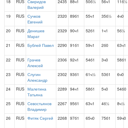
18
RUS
Свиридов
2435
88ч1
50б½
56ч1
11б½
Валерий
19
RUS
Сучков
2320
89б1
55ч1
35б½
4ч0
Евгений
20
RUS
Денишев
2329
90ч1
52б1
1ч1
5б½
Марат
21
RUS
Бублей Павел
2290
91б1
59ч1
2б0
63ч1
22
RUS
Грачев
2306
92ч1
54б1
3ч0
58б1
Алексей
23
RUS
Слугин
2302
93б1
61ч½
53б1
6ч0
Александр
24
RUS
Малетина
2289
94ч1
58б1
5ч0
54б0
Татьяна
25
RUS
Севостьянов
2267
95б1
63ч1
4б½
8ч½
Владимир
26
RUS
Фитяк Сергей
2268
97б1
65ч0
75б1
59ч0