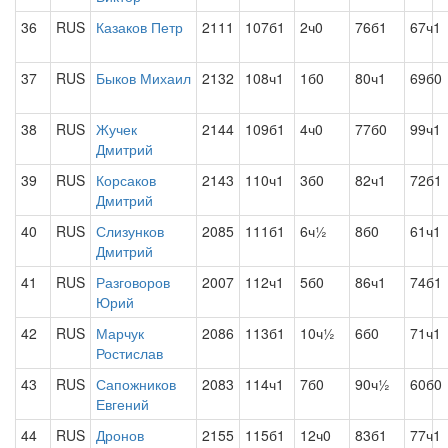
36
RUS
Казаков Петр
2111
107б1
2ч0
76б1
67ч1
37
RUS
Быков Михаил
2132
108ч1
1б0
80ч1
69б0
38
RUS
Жучек
2144
109б1
4ч0
77б0
99ч1
Дмитрий
39
RUS
Корсаков
2143
110ч1
3б0
82ч1
72б1
Дмитрий
40
RUS
Слизунков
2085
111б1
6ч½
8б0
61ч1
Дмитрий
41
RUS
Разговоров
2007
112ч1
5б0
86ч1
74б1
Юрий
42
RUS
Марчук
2086
113б1
10ч½
6б0
71ч1
Ростислав
43
RUS
Сапожников
2083
114ч1
7б0
90ч½
60б0
Евгений
44
RUS
Дронов
2155
115б1
12ч0
83б1
77ч1