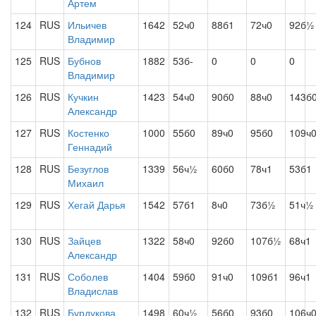
Артем
124
RUS
Ильичев
1642
52ч0
88б1
72ч0
92б½
Владимир
125
RUS
Бубнов
1882
53б-
0
0
0
Владимир
126
RUS
Кучкин
1423
54ч0
90б0
88ч0
143б
Александр
127
RUS
Костенко
1000
55б0
89ч0
95б0
109ч
Геннадий
128
RUS
Безуглов
1339
56ч½
60б0
78ч1
53б1
Михаил
129
RUS
Хегай Дарья
1542
57б1
8ч0
73б½
51ч½
130
RUS
Зайцев
1322
58ч0
92б0
107б½
68ч1
Александр
131
RUS
Соболев
1404
59б0
91ч0
109б1
96ч1
Владислав
132
RUS
Бурдукова
1498
60ч½
56б0
93б0
106ч