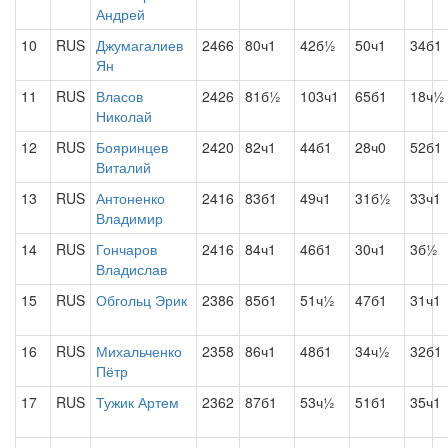
Андрей
10
RUS
Джумагалиев
2466
80ч1
42б½
50ч1
34б1
Ян
11
RUS
Власов
2426
81б½
103ч1
65б1
18ч½
Николай
12
RUS
Бояринцев
2420
82ч1
44б1
28ч0
52б1
Виталий
13
RUS
Антоненко
2416
83б1
49ч1
31б½
33ч1
Владимир
14
RUS
Гончаров
2416
84ч1
46б1
30ч1
3б½
Владислав
15
RUS
Обгольц Эрик
2386
85б1
51ч½
47б1
31ч1
16
RUS
Михальченко
2358
86ч1
48б1
34ч½
32б1
Пётр
17
RUS
Тужик Артем
2362
87б1
53ч½
51б1
35ч1