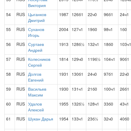
Виктория
54
RUS
Цыганков
1987
126б1
22ч0
96б1
24ч1
Дмитрий
55
RUS
Суханов
2004
127ч1
19б0
98ч1
1б0
Игорь
56
RUS
Суртаев
1913
128б½
132ч1
18б0
103ч
Андрей
57
RUS
Колесников
1814
129ч0
119б½
104ч1
90б1
Сергей
58
RUS
Долгов
1931
130б1
24ч0
97б1
22ч0
Евгений
59
RUS
Васильев
1930
131ч1
21б0
100ч1
26б1
Максим
60
RUS
Удалов
1955
132б½
128ч1
33б0
43ч1
Алексей
61
RUS
Шукан Дарья
1954
133ч1
23б½
32ч0
40б0