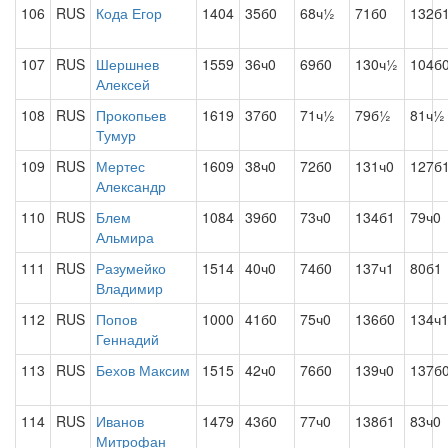
106
RUS
Кода Егор
1404
35б0
68ч½
71б0
132б
107
RUS
Шершнев
1559
36ч0
69б0
130ч½
104б
Алексей
108
RUS
Прокопьев
1619
37б0
71ч½
79б½
81ч½
Тумур
109
RUS
Мертес
1609
38ч0
72б0
131ч0
127б
Александр
110
RUS
Блем
1084
39б0
73ч0
134б1
79ч0
Альмира
111
RUS
Разумейко
1514
40ч0
74б0
137ч1
80б1
Владимир
112
RUS
Попов
1000
41б0
75ч0
136б0
134ч
Геннадий
113
RUS
Бехов Максим
1515
42ч0
76б0
139ч0
137б
114
RUS
Иванов
1479
43б0
77ч0
138б1
83ч0
Митрофан