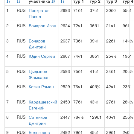
участника
тур 1
тур 2
тур 3
тур 4
1
RUS
Понкратов
2693
71б1
37ч1
20б0
55ч1
Павел
2
RUS
Бочаров Иван
2624
72ч1
36б1
21ч1
9б1
3
RUS
Бочаров
2637
73б1
39ч1
22б1
14ч½
Дмитрий
4
RUS
Юдин Сергей
2607
74ч1
38б1
25ч½
19б1
5
RUS
Цыдыпов
2593
75б1
41ч1
24б1
20ч½
Жамсаран
6
RUS
Кезин Роман
2529
76ч1
40б½
42ч1
23б1
7
RUS
Кардашевский
2450
77б1
43ч1
27б1
28ч½
Евгений
8
RUS
Ситников
2447
78ч½
129б1
40ч1
25б½
Дмитрий
9
RUS
Белозеров
2492
79б1
45ч1
29б1
2ч0