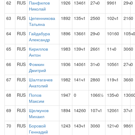
62
RUS
Панфилов
1926
134б1
27ч0
99б1
29ч0
Николай
63
RUS
Цепенникова
1892
135ч1
25б0
102ч1
21б0
Татьяна
64
RUS
Гайдабура
1896
136б1
29ч0
101б0
105ч
Александр
65
RUS
Кириллов
1983
139ч1
26б1
11ч0
30б0
Антон
66
RUS
Фомкин
1936
140б1
31ч0
105б1
27ч0
Дмитрий
67
RUS
Шалтагачев
1982
141ч1
28б0
119ч1
36б0
Анатолий
68
RUS
Попов
1947
0
106б½
135ч0
130б
Максим
69
RUS
Щелкунов
1894
142б0
107ч1
120б1
37ч1
Михаил
70
RUS
Боровой
1243
143ч1
30б0
121ч0
98б1
Геннадий