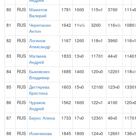
Андрей
80
RUS
Маматов
1781
10б0
115ч1
37б0
111ч
Валерий
81
RUS
Черепахин
1642
11ч½
32б0
116ч½
108б
Антон
82
RUS
Логинов
1167
12б0
118ч1
39б0
116ч
Александр
83
RUS
Матвеев
1833
13ч0
117б1
44ч0
114б
Андрей
84
RUS
Быковских
1685
14б0
120ч0
122б1
118ч
Владимир
85
RUS
Дегтярева
1603
15ч0
121б0
123ч0
133б
Кристина
86
RUS
Чураков
1562
16б0
122ч1
41б0
120ч
Андрей
87
RUS
Бернс Алина
1733
17ч0
123б1
46ч0
117б
88
RUS
Искичекова
1845
18б0
124ч0
126б1
136ч