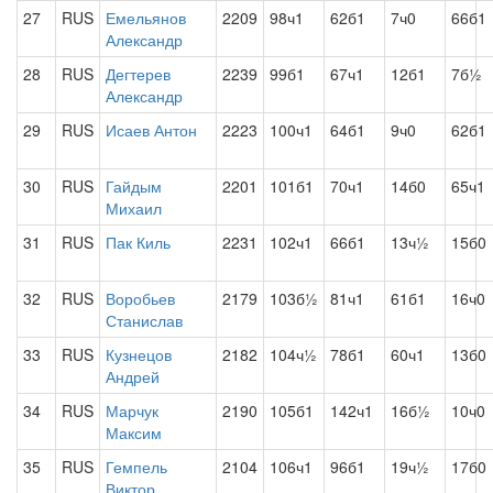
27
RUS
Емельянов
2209
98ч1
62б1
7ч0
66б1
Александр
28
RUS
Дегтерев
2239
99б1
67ч1
12б1
7б½
Александр
29
RUS
Исаев Антон
2223
100ч1
64б1
9ч0
62б1
30
RUS
Гайдым
2201
101б1
70ч1
14б0
65ч1
Михаил
31
RUS
Пак Киль
2231
102ч1
66б1
13ч½
15б0
32
RUS
Воробьев
2179
103б½
81ч1
61б1
16ч0
Станислав
33
RUS
Кузнецов
2182
104ч½
78б1
60ч1
13б0
Андрей
34
RUS
Марчук
2190
105б1
142ч1
16б½
10ч0
Максим
35
RUS
Гемпель
2104
106ч1
96б1
19ч½
17б0
Виктор