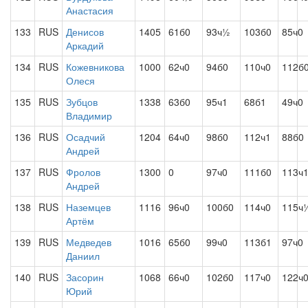
Анастасия
133
RUS
Денисов
1405
61б0
93ч½
103б0
85ч0
Аркадий
134
RUS
Кожевникова
1000
62ч0
94б0
110ч0
112б
Олеся
135
RUS
Зубцов
1338
63б0
95ч1
68б1
49ч0
Владимир
136
RUS
Осадчий
1204
64ч0
98б0
112ч1
88б0
Андрей
137
RUS
Фролов
1300
0
97ч0
111б0
113ч
Андрей
138
RUS
Наземцев
1116
96ч0
100б0
114ч0
115ч
Артём
139
RUS
Медведев
1016
65б0
99ч0
113б1
97ч0
Даниил
140
RUS
Засорин
1068
66ч0
102б0
117ч0
122ч
Юрий