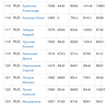
115
RUS
Ермилов
1538
44ч0
80б0
141ч0
138б
Александр
116
RUS
Козлова Юлия
1483
0
79ч½
81б½
82б0
117
RUS
Зайцев
1579
45б0
83ч0
140б1
87ч0
Андрей
118
RUS
Урусова
1542
46ч0
82б0
143ч1
84б½
Ксения
119
RUS
Акямсова
1516
47б½
57ч½
67б0
91ч1
Диана
120
RUS
Овчинников
1419
48ч0
84б1
69ч0
86б1
Сергей
121
RUS
Петров
1582
49б0
85ч1
70б1
45ч0
Михаил
122
RUS
Лунин
1580
50ч0
86б0
84ч0
140б
Алексей
123
RUS
Мещеряков
1657
51б0
87ч0
85б1
95ч1