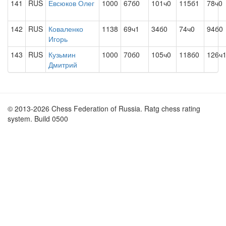
141
RUS
Евсюков Олег
1000
67б0
101ч0
115б1
78ч0
142
RUS
Коваленко
1138
69ч1
34б0
74ч0
94б0
Игорь
143
RUS
Кузьмин
1000
70б0
105ч0
118б0
126ч
Дмитрий
© 2013-2026 Chess Federation of Russia. Ratg chess rating
system. Build 0500