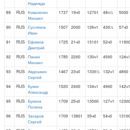
Надежда
89
RUS
Коваленко
1737
19ч0
127б1
48ч½
50б0
Михаил
90
RUS
Сусляков
1507
20б0
126ч1
43б½
57ч0
Иван
91
RUS
Ефимов
1725
21ч0
131б1
52ч0
119б
Дмитрий
92
RUS
Панин
1785
22б0
130ч1
45б0
124ч
Михаил
93
RUS
Авдошкин
1467
23ч0
133б½
132ч1
48б0
Сергей
94
RUS
Букин
1520
24б0
134ч1
49б0
142ч
Александр
95
RUS
Букина
1709
25ч0
135б0
127ч1
123б
Полина
96
RUS
Захаров
1709
138б1
35ч0
54ч0
131б
Сергей