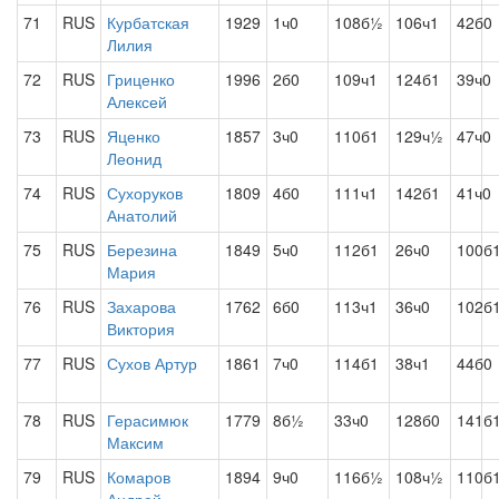
71
RUS
Курбатская
1929
1ч0
108б½
106ч1
42б0
Лилия
72
RUS
Гриценко
1996
2б0
109ч1
124б1
39ч0
Алексей
73
RUS
Яценко
1857
3ч0
110б1
129ч½
47ч0
Леонид
74
RUS
Сухоруков
1809
4б0
111ч1
142б1
41ч0
Анатолий
75
RUS
Березина
1849
5ч0
112б1
26ч0
100б
Мария
76
RUS
Захарова
1762
6б0
113ч1
36ч0
102б
Виктория
77
RUS
Сухов Артур
1861
7ч0
114б1
38ч1
44б0
78
RUS
Герасимюк
1779
8б½
33ч0
128б0
141б
Максим
79
RUS
Комаров
1894
9ч0
116б½
108ч½
110б