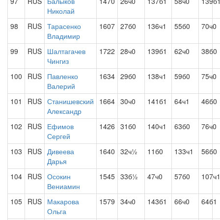
97
RUS
Балыков
1470
26ч0
137б1
58ч0
139б
Николай
98
RUS
Тарасенко
1607
27б0
136ч1
55б0
70ч0
Владимир
99
RUS
Шалтагачев
1722
28ч0
139б1
62ч0
38б0
Чингиз
100
RUS
Павленко
1634
29б0
138ч1
59б0
75ч0
Валерий
101
RUS
Станишевский
1664
30ч0
141б1
64ч1
46б0
Александр
102
RUS
Ефимов
1426
31б0
140ч1
63б0
76ч0
Сергей
103
RUS
Дивеева
1640
32ч½
11б0
133ч1
56б0
Дарья
104
RUS
Осокин
1545
33б½
47ч0
57б0
107ч
Вениамин
105
RUS
Макарова
1579
34ч0
143б1
66ч0
64б1
Ольга