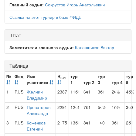
Главный судья:
Сокрустов Игорь Анатольевич
Ссылка на этот турнир в базе ФИДЕ
Штат
Заместители главного судьи:
Калашников Виктор
Таблица
№
Фед
Имя
R
тур
тур
тур
нач
участника
1
тур 2
3
тур 4
5
1
RUS
Желнин
2387
11б1
6ч1
3б1
2ч½
4б½
Владимир
2
RUS
Провоторов
2291
12ч1
7б1
5ч½
1б½
3ч0
Александр
3
RUS
Коженков
2175
13б1
8ч1
1ч0
9б1
2б1
Евгений