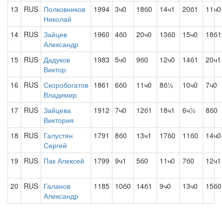
13
RUS
Полковников
1994
3ч0
18б0
14ч1
20б1
11ч0
Николай
14
RUS
Зайцев
1960
4б0
20ч0
13б0
15ч0
18б1
Александр
15
RUS
Дадуков
1983
5ч0
9б0
12ч0
14б1
20ч1
Виктор
16
RUS
Скоробогатов
1861
6б0
11ч0
8б½
10ч0
7ч0
Владимир
17
RUS
Зайцева
1912
7ч0
12б1
18ч1
6ч½
8б0
Виктория
18
RUS
Галустян
1791
8б0
13ч1
17б0
11б0
14ч0
Сергей
19
RUS
Пак Алексей
1799
9ч1
5б0
11ч0
7б0
12ч1
20
RUS
Галанов
1185
10б0
14б1
9ч0
13ч0
15б0
Александр