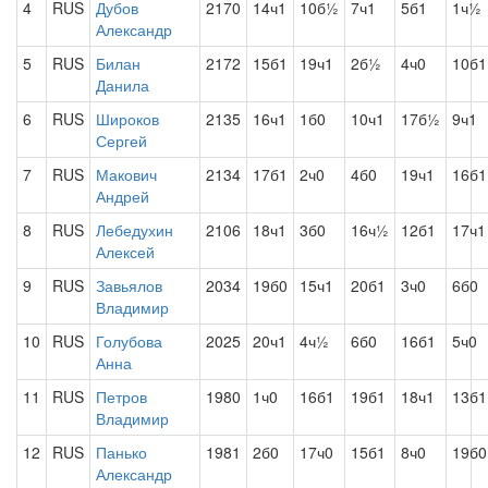
4
RUS
Дубов
2170
14ч1
10б½
7ч1
5б1
1ч½
Александр
5
RUS
Билан
2172
15б1
19ч1
2б½
4ч0
10б1
Данила
6
RUS
Широков
2135
16ч1
1б0
10ч1
17б½
9ч1
Сергей
7
RUS
Макович
2134
17б1
2ч0
4б0
19ч1
16б1
Андрей
8
RUS
Лебедухин
2106
18ч1
3б0
16ч½
12б1
17ч1
Алексей
9
RUS
Завьялов
2034
19б0
15ч1
20б1
3ч0
6б0
Владимир
10
RUS
Голубова
2025
20ч1
4ч½
6б0
16б1
5ч0
Анна
11
RUS
Петров
1980
1ч0
16б1
19б1
18ч1
13б1
Владимир
12
RUS
Панько
1981
2б0
17ч0
15б1
8ч0
19б0
Александр