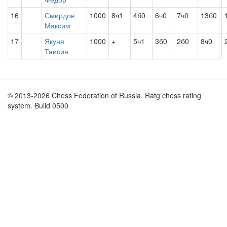
16
Смирдов
1000
8ч1
4б0
6ч0
7ч0
13б0
Максим
17
Якуня
1000
+
5ч1
3б0
2б0
8ч0
Таисия
© 2013-2026 Chess Federation of Russia. Ratg chess rating
system. Build 0500