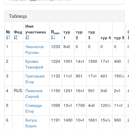
Таблица
Имя
№
Фед
участника
R
тур
тур
тур
нач
1
2
3
тур 4
тур 5
1
Умалатов
1233
9ч0
0
0
0
0
Руслан
2
Бровко
1224
10б1
14ч1
15б0
17ч1
4б0
Тимофей
3
Григорьев
1132
11ч1
9б1
17ч1
4б1
15б½
Егор
4
RUS
Пименов
1150
12б1
16ч1
5б1
3ч0
2ч1
Сергей
5
Соверда
1095
13ч1
17б0
4ч0
12б½
11ч1
Егор
6
Богуш
1191
14б0
10ч1
16б1
15ч½
9б0
Борис