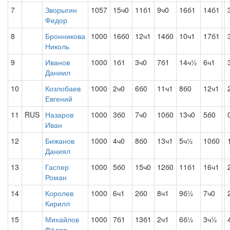
7
Зворыгин
1057
15ч0
11б1
9ч0
16б1
14б1
Федор
8
Бронникова
1000
16б0
12ч1
14б0
10ч1
17б1
Николь
9
Иванов
1000
1б1
3ч0
7б1
14ч½
6ч1
Даниил
10
Козлобаев
1000
2ч0
6б0
11ч1
8б0
12ч1
Евгений
11
RUS
Назаров
1000
3б0
7ч0
10б0
13ч0
5б0
Иван
12
Бижанов
1000
4ч0
8б0
13ч1
5ч½
10б0
Даниял
13
Гаспер
1000
5б0
15ч0
12б0
11б1
16ч1
Роман
14
Королев
1000
6ч1
2б0
8ч1
9б½
7ч0
Кирилл
15
Михайлов
1000
7б1
13б1
2ч1
6б½
3ч½
Фёдор