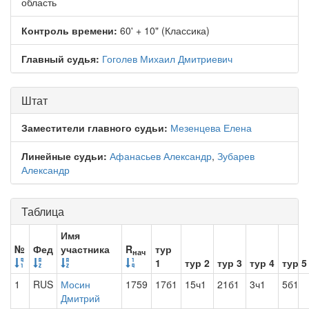
область
Контроль времени:
60' + 10" (Классика)
Главный судья:
Гоголев Михаил Дмитриевич
Штат
Заместители главного судьи:
Мезенцева Елена
Линейные судьи:
Афанасьев Александр
,
Зубарев
Александр
Таблица
Имя
№
Фед
участника
R
тур
нач
1
тур 2
тур 3
тур 4
тур 5
1
RUS
Мосин
1759
17б1
15ч1
21б1
3ч1
5б1
Дмитрий