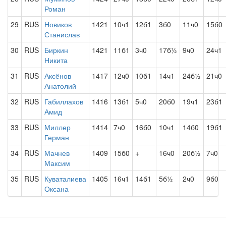
Роман
29
RUS
Новиков
1421
10ч1
12б1
3б0
11ч0
15б0
Станислав
30
RUS
Биркин
1421
11б1
3ч0
17б½
9ч0
24ч1
Никита
31
RUS
Аксёнов
1417
12ч0
10б1
14ч1
24б½
21ч0
Анатолий
32
RUS
Габиллахов
1416
13б1
5ч0
20б0
19ч1
23б1
Амид
33
RUS
Миллер
1414
7ч0
16б0
10ч1
14б0
19б1
Герман
34
RUS
Мачнев
1409
15б0
+
16ч0
20б½
7ч0
Максим
35
RUS
Куваталиева
1405
16ч1
14б1
5б½
2ч0
9б0
Оксана