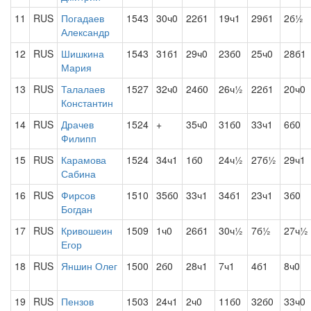
11
RUS
Погадаев
1543
30ч0
22б1
19ч1
29б1
2б½
Александр
12
RUS
Шишкина
1543
31б1
29ч0
23б0
25ч0
28б1
Мария
13
RUS
Талалаев
1527
32ч0
24б0
26ч½
22б1
20ч0
Константин
14
RUS
Драчев
1524
+
35ч0
31б0
33ч1
6б0
Филипп
15
RUS
Карамова
1524
34ч1
1б0
24ч½
27б½
29ч1
Сабина
16
RUS
Фирсов
1510
35б0
33ч1
34б1
23ч1
3б0
Богдан
17
RUS
Кривошеин
1509
1ч0
26б1
30ч½
7б½
27ч½
Егор
18
RUS
Яншин Олег
1500
2б0
28ч1
7ч1
4б1
8ч0
19
RUS
Пензов
1503
24ч1
2ч0
11б0
32б0
33ч0