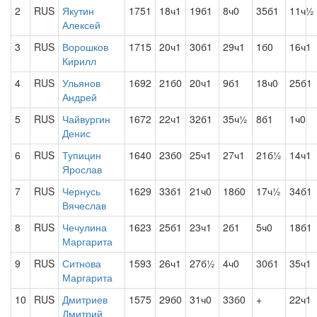
2
RUS
Якутин
1751
18ч1
19б1
8ч0
35б1
11ч½
Алексей
3
RUS
Ворошков
1715
20ч1
30б1
29ч1
1б0
16ч1
Кирилл
4
RUS
Ульянов
1692
21б0
20ч1
9б1
18ч0
25б1
Андрей
5
RUS
Чайвургин
1672
22ч1
32б1
35ч½
8б1
1ч0
Денис
6
RUS
Тупицин
1640
23б0
25ч1
27ч1
21б½
14ч1
Ярослав
7
RUS
Чернусь
1629
33б1
21ч0
18б0
17ч½
34б1
Вячеслав
8
RUS
Чечулина
1623
25б1
23ч1
2б1
5ч0
18б1
Маргарита
9
RUS
Ситнова
1593
26ч1
27б½
4ч0
30б1
35ч1
Маргарита
10
RUS
Дмитриев
1575
29б0
31ч0
33б0
+
22ч1
Дмитрий