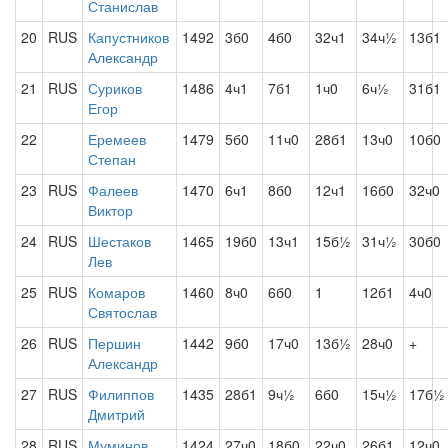
Станислав
20
RUS
Капустников
1492
3б0
4б0
32ч1
34ч½
13б1
Александр
21
RUS
Суриков
1486
4ч1
7б1
1ч0
6ч½
31б1
Егор
22
Еремеев
1479
5б0
11ч0
28б1
13ч0
10б0
Степан
23
RUS
Фалеев
1470
6ч1
8б0
12ч1
16б0
32ч0
Виктор
24
RUS
Шестаков
1465
19б0
13ч1
15б½
31ч½
30б0
Лев
25
RUS
Комаров
1460
8ч0
6б0
1
12б1
4ч0
Святослав
26
RUS
Першин
1442
9б0
17ч0
13б½
28ч0
+
Александр
27
RUS
Филиппов
1435
28б1
9ч½
6б0
15ч½
17б½
Дмитрий
28
RUS
Муминов
1424
27ч0
18б0
22ч0
26б1
12ч0