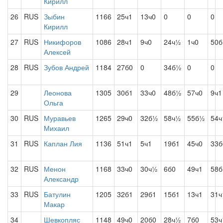
Кирилл
26
RUS
Зыбин
1166
25ч1
13ч0
0
0
0
Кирилл
27
RUS
Никифоров
1086
28ч1
9ч0
24ч½
1ч0
50б
Алексей
28
RUS
Зубов Андрей
1184
27б0
0
34б½
0
0
29
Леонова
1305
30б1
33ч0
48б½
57ч0
9ч1
Ольга
30
RUS
Муравьев
1265
29ч0
32б½
58ч½
55б½
54ч
Михаил
31
RUS
Каплан Лия
1136
51ч1
5ч1
19б1
45ч0
33б
32
RUS
Менон
1168
33ч0
30ч½
6б0
49ч1
58б
Александр
33
RUS
Батулин
1205
32б1
29б1
15б1
13ч1
31ч
Макар
34
Шевкопляс
1148
49ч0
20б0
28ч½
7б0
53