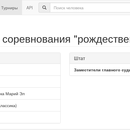
Турниры
API
оревнования "рождествен
Штат
Заместители главного суд
ика Марий Эл
Классика)