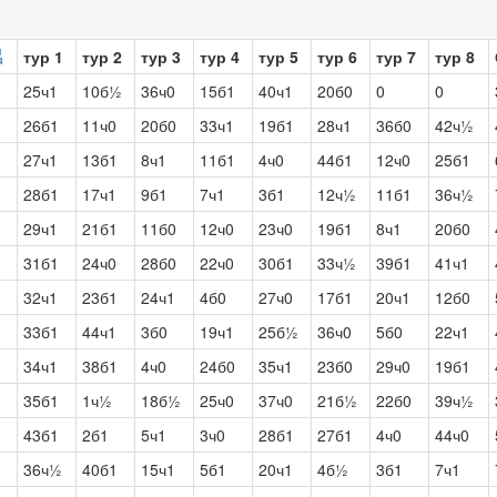
тур 1
тур 2
тур 3
тур 4
тур 5
тур 6
тур 7
тур 8
25ч1
10б½
36ч0
15б1
40ч1
20б0
0
0
26б1
11ч0
20б0
33ч1
19б1
28ч1
36б0
42ч½
27ч1
13б1
8ч1
11б1
4ч0
44б1
12ч0
25б1
28б1
17ч1
9б1
7ч1
3б1
12ч½
11б1
36ч½
29ч1
21б1
11б0
12ч0
23ч0
19б1
8ч1
20б0
31б1
24ч0
28б0
22ч0
30б1
33ч½
39б1
41ч1
32ч1
23б1
24ч1
4б0
27ч0
17б1
20ч1
12б0
33б1
44ч1
3б0
19ч1
25б½
36ч0
5б0
22ч1
34ч1
38б1
4ч0
24б0
35ч1
23б0
29ч0
19б1
35б1
1ч½
18б½
25ч0
37ч0
21б½
22б0
39ч½
43б1
2б1
5ч1
3ч0
28б1
27б1
4ч0
44ч0
36ч½
40б1
15ч1
5б1
20ч1
4б½
3б1
7ч1