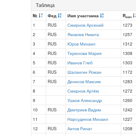
Таблица
№
Фед
Имя участника
R
нач
1
RUS
Смирнов Арсений
1273
2
RUS
Яковлев Никита
1257
3
RUS
Юров Михаил
1312
4
RUS
Терюхова Мария
1308
5
RUS
Иванов Глеб
1303
6
RUS
Шалангин Роман
1172
7
RUS
Денисов Максим
1283
8
Смирнов Артём
1272
9
Ушков Александр
1260
10
RUS
Дмитриев Вадим
1242
11
Нарсудинов Михаил
1227
12
RUS
Аитов Ринат
1208