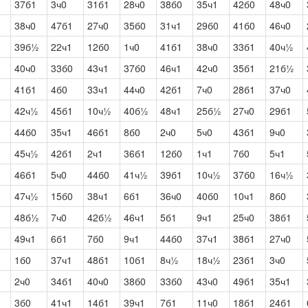
37б1
3ч0
31б1
28ч0
38б0
35ч1
42б0
48ч0
38ч0
47б1
27ч0
35б0
31ч1
29б0
41б0
46ч0
39б½
22ч1
12б0
1ч0
41б1
38ч0
33б1
40ч½
40ч0
33б0
43ч1
37б0
46ч1
42ч0
35б1
21б½
41б1
4б0
33ч1
44ч0
42б1
7ч0
28б1
37ч0
42ч½
45б1
10ч½
40б½
48ч1
25б½
27ч0
29б1
44б0
35ч1
46б1
8б0
2ч0
5ч0
43б1
9ч0
45ч½
42б1
2ч1
36б1
12б0
1ч1
7б0
5ч1
46б1
5ч0
44б0
41ч½
39б1
10ч½
37б0
16ч½
47ч½
15б0
38ч1
6б1
36ч0
40б0
10ч1
8б0
48б½
7ч0
42б½
46ч1
5б1
9ч1
25ч0
38б1
49ч1
6б1
7б0
9ч1
44б0
37ч1
38б1
27ч0
1б0
37ч1
48б1
10б1
8ч½
18ч½
23б1
3ч0
2ч0
34б1
40ч0
38б0
33б0
43ч0
49б1
35ч1
3б0
41ч1
14б1
39ч1
7б1
11ч0
18б1
24б1