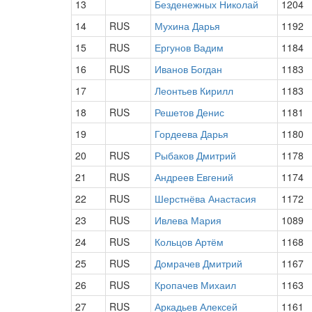
13
Безденежных Николай
1204
14
RUS
Мухина Дарья
1192
15
RUS
Ергунов Вадим
1184
16
RUS
Иванов Богдан
1183
17
Леонтьев Кирилл
1183
18
RUS
Решетов Денис
1181
19
Гордеева Дарья
1180
20
RUS
Рыбаков Дмитрий
1178
21
RUS
Андреев Евгений
1174
22
RUS
Шерстнёва Анастасия
1172
23
RUS
Ивлева Мария
1089
24
RUS
Кольцов Артём
1168
25
RUS
Домрачев Дмитрий
1167
26
RUS
Кропачев Михаил
1163
27
RUS
Аркадьев Алексей
1161