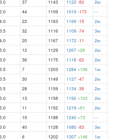
3.0
37
1143
1122
-82
2ю
2.0
44
1109
1019
-173
--
4.0
22
1163
1169
-15
2ю
3.5
32
1116
1109
-74
3ю
4.0
20
1167
1172
-11
2ю
5.0
12
1129
1207
+26
2ю
3.0
36
1175
1118
-62
2ю
5.5
7
1203
1284
+106
1ю
3.5
30
1149
1127
-47
2ю
3.5
28
1159
1134
-38
2ю
5.0
13
1158
1192
+103
2ю
5.0
11
1152
1219
+51
2ю
5.0
10
1188
1240
+73
--
3.0
40
1128
1080
-83
3ю
6.0
6
1202
1307
+146
1ю