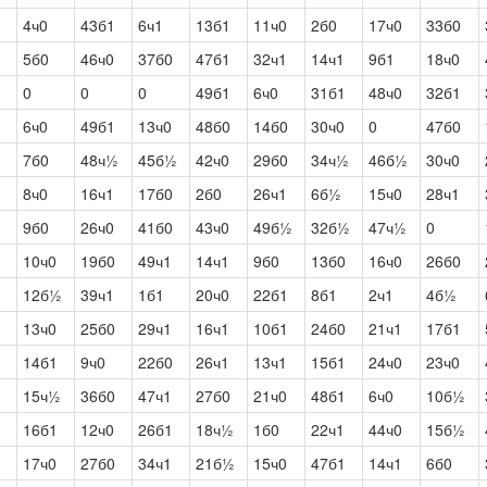
4ч0
43б1
6ч1
13б1
11ч0
2б0
17ч0
33б0
5б0
46ч0
37б0
47б1
32ч1
14ч1
9б1
18ч0
0
0
0
49б1
6ч0
31б1
48ч0
32б1
6ч0
49б1
13ч0
48б0
14б0
30ч0
0
47б0
7б0
48ч½
45б½
42ч0
29б0
34ч½
46б½
30ч0
8ч0
16ч1
17б0
2б0
26ч1
6б½
15ч0
28ч1
9б0
26ч0
41б0
43ч0
49б½
32б½
47ч½
0
10ч0
19б0
49ч1
14ч1
9б0
13б0
16ч0
26б0
12б½
39ч1
1б1
20ч0
22б1
8б1
2ч1
4б½
13ч0
25б0
29ч1
16ч1
10б1
24б0
21ч1
17б1
14б1
9ч0
22б0
26ч1
13ч1
15б1
24ч0
23ч0
15ч½
36б0
47ч1
27б0
21ч0
48б1
6ч0
10б½
16б1
12ч0
26б1
18ч½
1б0
22ч1
44ч0
15б½
17ч0
27б0
34ч1
21б½
15ч0
47б1
14ч1
6б0