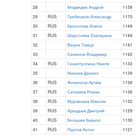
28
Медведев Андрей
1158
29
RUS
Гребешков Александр
1170
30
RUS
Кропотова Алина
1149
31
RUS
Шерстнёва Екатерина
1149
32
Вицюк Тимур
1141
33
Семенов Владимир
1142
34
RUS
Гиниятуллина Наиля
1133
35
Михеев Даниил
1139
36
RUS
Филиппов Артём
1138
37
RUS
Ситников Роман
1136
38
RUS
Мурзанаев Максим
1132
39
RUS
Аркадьев Дмитрий
1129
40
RUS
Кельшев Кирилл
1130
41
RUS
Пуртов Антон
1121