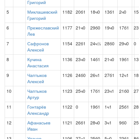
Григорий
5
Миклашевский
1182
20б1
18ч0
13б1
2ч0
15
Григорий
6
Прежеславский
1177
21ч0
29б0
19ч0
17б1
23
Лев
7
Сафронов
1154
22б1
24ч½
28б0
29ч0
0
Алексей
8
Кучина
1136
23ч0
14б1
21ч0
19б1
13
Анастасия
9
Чаптыков
1126
24б0
26ч1
27б1
12ч1
18
Алексей
10
Чаптыков
1123
25ч0
17б1
23ч1
21б0
2
Артур
11
Гонтарёв
1122
0
19б1
1ч1
25б1
28
Александр
12
Афанасьев
1121
26б1
28ч0
3ч1
9б0
25
Иван
13
Уязнов
1106
27ч1
25б0
5ч0
23б1
8б