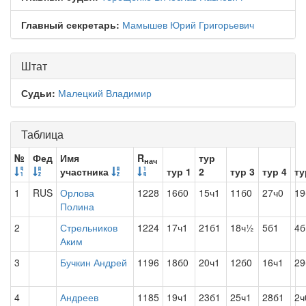
Главный секретарь:
Мамышев Юрий Григорьевич
Штат
Судьи:
Малецкий Владимир
Таблица
№
Фед
Имя
R
тур
нач
участника
тур 1
2
тур 3
тур 4
ту
1
RUS
Орлова
1228
16б0
15ч1
11б0
27ч0
19
Полина
2
Стрельников
1224
17ч1
21б1
18ч½
5б1
4б
Аким
3
Бучкин Андрей
1196
18б0
20ч1
12б0
16ч1
29
4
Андреев
1185
19ч1
23б1
25ч1
28б1
2ч