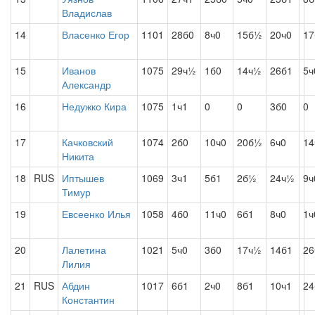
Владислав
14
Власенко Егор
1101
28б0
8ч0
15б½
20ч0
1
15
Иванов
1075
29ч½
1б0
14ч½
26б1
5ч
Александр
16
Недужко Кира
1075
1ч1
0
0
3б0
0
17
Качковский
1074
2б0
10ч0
20б½
6ч0
1
Никита
18
RUS
Иптышев
1069
3ч1
5б1
2б½
24ч½
9ч
Тимур
19
Евсеенко Илья
1058
4б0
11ч0
6б1
8ч0
1ч
20
Лалетина
1021
5ч0
3б0
17ч½
14б1
2
Лилия
21
RUS
Абдин
1017
6б1
2ч0
8б1
10ч1
24
Константин