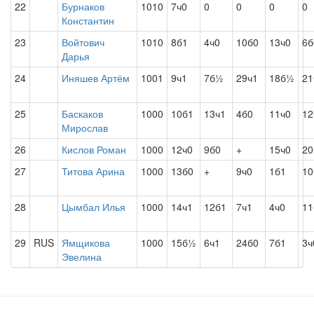
22
Бурнаков
1010
7ч0
0
0
0
0
Константин
23
Войтович
1010
8б1
4ч0
10б0
13ч0
6б
Дарья
24
Иняшев Артём
1001
9ч1
7б½
29ч1
18б½
21
25
Баскаков
1000
10б1
13ч1
4б0
11ч0
12
Мирослав
26
Кислов Роман
1000
12ч0
9б0
+
15ч0
2
27
Титова Арина
1000
13б0
+
9ч0
1б1
1
28
Цымбал Илья
1000
14ч1
12б1
7ч1
4ч0
11
29
RUS
Ямщикова
1000
15б½
6ч1
24б0
7б1
3ч
Эвелина