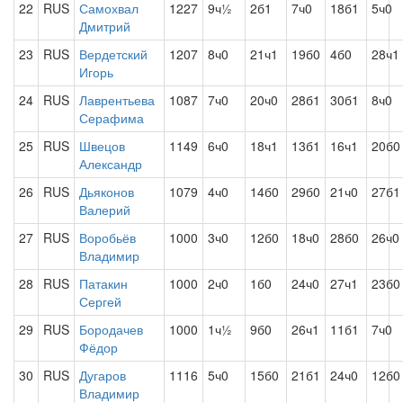
22
RUS
Самохвал
1227
9ч½
2б1
7ч0
18б1
5ч0
Дмитрий
23
RUS
Вердетский
1207
8ч0
21ч1
19б0
4б0
28ч1
Игорь
24
RUS
Лаврентьева
1087
7ч0
20ч0
28б1
30б1
8ч0
Серафима
25
RUS
Швецов
1149
6ч0
18ч1
13б1
16ч1
20б0
Александр
26
RUS
Дьяконов
1079
4ч0
14б0
29б0
21ч0
27б1
Валерий
27
RUS
Воробьёв
1000
3ч0
12б0
18ч0
28б0
26ч0
Владимир
28
RUS
Патакин
1000
2ч0
1б0
24ч0
27ч1
23б0
Сергей
29
RUS
Бородачев
1000
1ч½
9б0
26ч1
11б1
7ч0
Фёдор
30
RUS
Дугаров
1116
5ч0
15б0
21б1
24ч0
12б0
Владимир