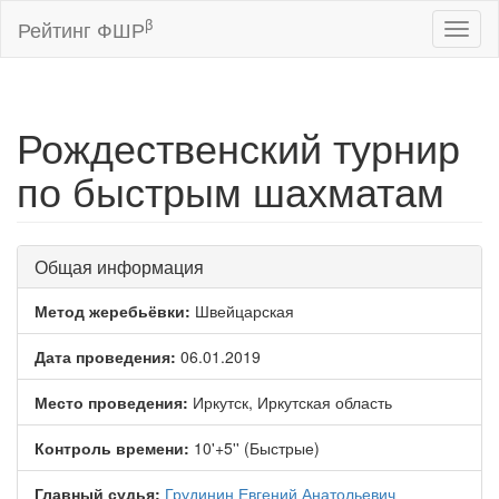
β
Рейтинг ФШР
Toggl
naviga
Рождественский турнир
по быстрым шахматам
Общая информация
Метод жеребьёвки:
Швейцарская
Дата проведения:
06.01.2019
Место проведения:
Иркутск, Иркутская область
Контроль времени:
10'+5'' (Быстрые)
Главный судья:
Грудинин Евгений Анатольевич