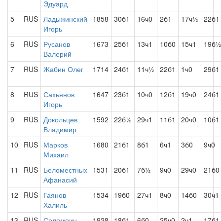
Эдуард
5
RUS
Ладыжинский
1858
30б1
16ч0
2б1
17ч½
22б1
Игорь
6
RUS
Русанов
1673
25б1
13ч1
10б0
15ч1
19б
Валерий
7
RUS
Жабин Олег
1714
24б1
11ч½
22б1
1ч0
29б1
8
RUS
Сахьянов
1647
23б1
10ч0
12б1
19ч0
24б1
Игорь
9
RUS
Докольцев
1592
22б½
29ч1
11б1
20ч0
10б1
Владимир
10
RUS
Марков
1680
21б1
8б1
6ч1
3б0
9ч0
Михаил
11
RUS
Беломестных
1531
20б1
7б½
9ч0
29ч0
21б0
Афанасий
12
RUS
Гаянов
1534
19б0
27ч1
8ч0
14б0
30ч1
Халиль
13
RUS
Соломеин
1928
18б1
6б0
25ч0
2ч1
17б1