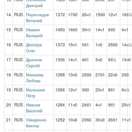
Дмитрий
14
RUS
Перегоедов
1372
17б0
26ч1
15б0
12ч1
16б
Виталий
15
RUS
Ивакин
1450
16б0
30ч1
14ч1
6б0
4ч1
Валерий
16
RUS
Дмитрук
1373
15ч1
5б1
1ч0
25б0
14ч½
Олег
17
RUS
Драпеза
1356
14ч1
4б1
3ч0
5б½
13ч0
Сергей
18
RUS
Минеева
1268
13ч0
25б0
27б1
22ч0
2б0
Любовь
19
RUS
Малышев
1266
12ч1
3б0
23ч1
8б1
6ч½
Пётр
20
RUS
Иванов
1284
11ч0
24б1
4ч1
9б1
25ч1
Василий
21
RUS
Овчаренко
1252
10ч0
23б0
30ч0
26б1
11ч1
Виктор