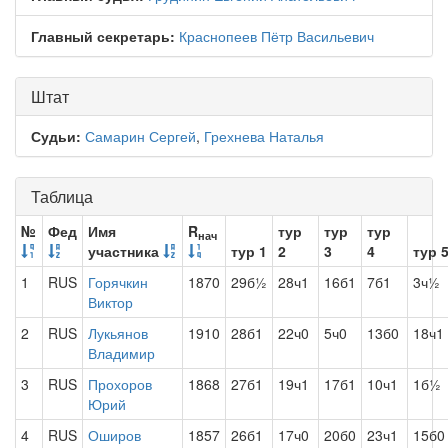
Главный секретарь:
Краснопеев Пётр Васильевич
Штат
Судьи:
Самарин Сергей
,
Грехнева Наталья
Таблица
№
Фед
Имя
R
тур
тур
тур
нач
участника
тур 1
2
3
4
тур 
1
RUS
Горячкин
1870
29б½
28ч1
16б1
7б1
3ч½
Виктор
2
RUS
Лукьянов
1910
28б1
22ч0
5ч0
13б0
18ч1
Владимир
3
RUS
Прохоров
1868
27б1
19ч1
17б1
10ч1
1б½
Юрий
4
RUS
Оширов
1857
26б1
17ч0
20б0
23ч1
15б0