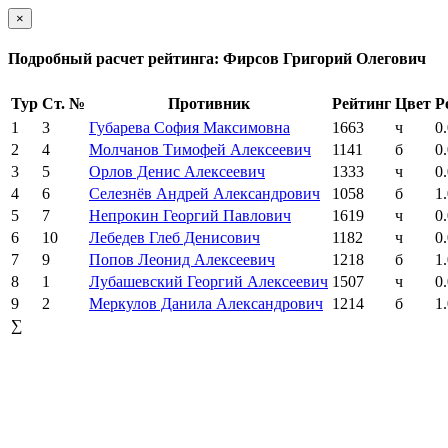
×
Подробный расчет рейтинга: Фирсов Григорий Олегович
Тур
Ст. №
Противник
Рейтинг
Цвет
Р
1
3
Губарева София Максимовна
1663
ч
0
2
4
Молчанов Тимофей Алексеевич
1141
б
0
3
5
Орлов Денис Алексеевич
1333
ч
0
4
6
Селезнёв Андрей Александрович
1058
б
1
5
7
Непрокин Георгий Павлович
1619
ч
0
6
10
Лебедев Глеб Денисович
1182
ч
0
7
9
Попов Леонид Алексеевич
1218
б
1
8
1
Лубашевский Георгий Алексеевич
1507
ч
0
9
2
Меркулов Данила Александрович
1214
б
1
∑