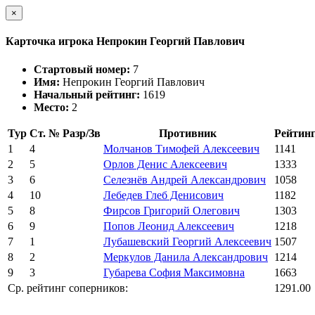
×
Карточка игрока Непрокин Георгий Павлович
Стартовый номер:
7
Имя:
Непрокин Георгий Павлович
Начальный рейтинг:
1619
Место:
2
Тур
Ст. №
Разр/Зв
Противник
Рейтин
1
4
Молчанов Тимофей Алексеевич
1141
2
5
Орлов Денис Алексеевич
1333
3
6
Селезнёв Андрей Александрович
1058
4
10
Лебедев Глеб Денисович
1182
5
8
Фирсов Григорий Олегович
1303
6
9
Попов Леонид Алексеевич
1218
7
1
Лубашевский Георгий Алексеевич
1507
8
2
Меркулов Данила Александрович
1214
9
3
Губарева София Максимовна
1663
Ср. рейтинг соперников:
1291.00